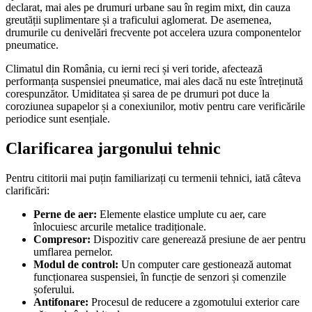
declarat, mai ales pe drumuri urbane sau în regim mixt, din cauza
greutății suplimentare și a traficului aglomerat. De asemenea,
drumurile cu denivelări frecvente pot accelera uzura componentelor
pneumatice.
Climatul din România, cu ierni reci și veri toride, afectează
performanța suspensiei pneumatice, mai ales dacă nu este întreținută
corespunzător. Umiditatea și sarea de pe drumuri pot duce la
coroziunea supapelor și a conexiunilor, motiv pentru care verificările
periodice sunt esențiale.
Clarificarea jargonului tehnic
Pentru cititorii mai puțin familiarizați cu termenii tehnici, iată câteva
clarificări:
Perne de aer:
Elemente elastice umplute cu aer, care
înlocuiesc arcurile metalice tradiționale.
Compresor:
Dispozitiv care generează presiune de aer pentru
umflarea pernelor.
Modul de control:
Un computer care gestionează automat
funcționarea suspensiei, în funcție de senzori și comenzile
șoferului.
Antifonare:
Procesul de reducere a zgomotului exterior care