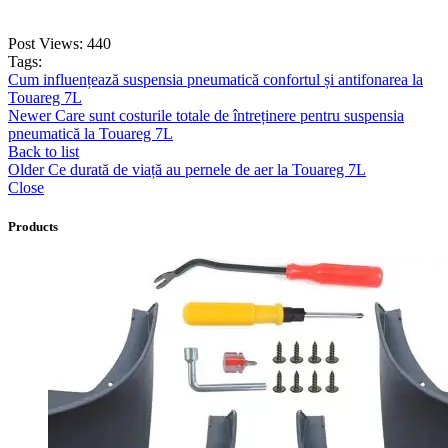
Post Views:
440
Tags:
Cum influențează suspensia pneumatică confortul și antifonarea la
Touareg 7L
Newer
Care sunt costurile totale de întreținere pentru suspensia
pneumatică la Touareg 7L
Back to list
Older
Ce durată de viață au pernele de aer la Touareg 7L
Close
Products