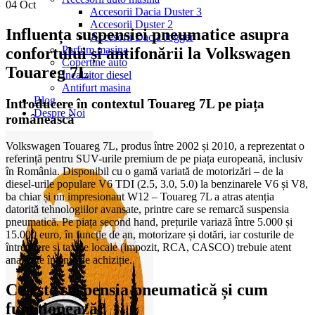
04
Oct
Accesorii Dacia Duster 3
Accesorii Duster 2
Influența suspensiei pneumatice asupra
Accesorii Dacia Jogger
Parfum masina
confortului și antifonării la Volkswagen
Copertine auto
Touareg 7L
Incalzitor diesel
Antifurt masina
Blog
Introducere în contextul Touareg 7L pe piața
Despre Noi
românească
Volkswagen Touareg 7L, produs între 2002 și 2010, a reprezentat o
referință pentru SUV-urile premium de pe piața europeană, inclusiv
în România. Disponibil cu o gamă variată de motorizări – de la
diesel-urile populare V6 TDI (2.5, 3.0, 5.0) la benzinarele V6 și V8,
ba chiar și un impresionant W12 – Touareg 7L a atras atenția
datorită tehnologiilor avansate, printre care se remarcă suspensia
pneumatică. Pe piața second hand, prețurile variază între 5.000 și
15.000 euro, în funcție de an, motorizare și dotări, iar costurile de
întreținere și taxele locale (impozit, RCA, CASCO) trebuie atent
analizate înainte de achiziție.
Ce este suspensia pneumatică și cum
funcționează?