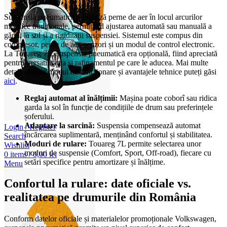
Suspensia pneumatică utilizează perne de aer în locul arcurilor
metalice tradiționale, permițând ajustarea automată sau manuală a
gărzii la sol și a rigidității suspensiei. Sistemul este compus din
compresor, perne de aer, senzori și un modul de control electronic.
La Touareg 7L, suspensia pneumatică era opțională, fiind apreciată
pentru versatilitatea și rafinamentul pe care le aducea. Mai multe
detalii despre modul de funcționare și avantajele tehnice puteți găsi
aici
.
Reglaj automat al înălțimii:
Mașina poate coborî sau ridica
garda la sol în funcție de condițiile de drum sau preferințele
șoferului.
Adaptare la sarcină:
Suspensia compensează automat
Login / Register
încărcarea suplimentară, menținând confortul și stabilitatea.
Search
Moduri de rulare:
Touareg 7L permite selectarea unor
Wishlist
moduri de suspensie (Comfort, Sport, Off-road), fiecare cu
0
items
/
0,00
lei
setări specifice pentru amortizare și înălțime.
Menu
Confortul la rulare: date oficiale vs.
realitatea pe drumurile din România
Conform datelor oficiale și materialelor promoționale Volkswagen,