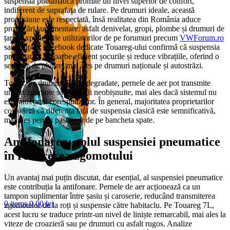
suspensia pneumatică promite un nivel superior de confort,
indiferent de suprafața de rulare. Pe drumuri ideale, această
promisiune este respectată, însă realitatea din România aduce
provocări suplimentare: asfalt denivelat, gropi, plombe și drumuri de
țară. Experiențele utilizatorilor de pe forumuri precum
VWForum.ro
sau grupuri Facebook dedicate Touareg-ului confirmă că suspensia
pneumatică absoarbe eficient șocurile și reduce vibrațiile, oferind o
senzație de plutire, mai ales pe drumuri naționale și autostrăzi.
Totuși, pe drumuri foarte degradate, pernele de aer pot transmite
uneori zgomote sau vibrații neobișnuite, mai ales dacă sistemul nu
este întreținut corespunzător. În general, majoritatea proprietarilor
consideră că diferența față de suspensia clasică este semnificativă,
mai ales pentru pasagerii de pe bancheta spate.
Antifonarea: rolul suspensiei pneumatice
în reducerea zgomotului
Un avantaj mai puțin discutat, dar esențial, al suspensiei pneumatice
este contribuția la antifonare. Pernele de aer acționează ca un
tampon suplimentar între șasiu și caroserie, reducând transmiterea
0
items
0,00
lei
zgomotelor de la roți și suspensie către habitaclu. Pe Touareg 7L,
acest lucru se traduce printr-un nivel de liniște remarcabil, mai ales la
viteze de croazieră sau pe drumuri cu asfalt rugos. Analize