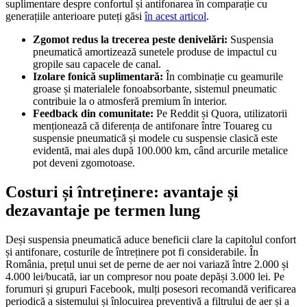
suplimentare despre confortul și antifonarea în comparație cu
generațiile anterioare puteți găsi
în acest articol
.
Zgomot redus la trecerea peste denivelări:
Suspensia
pneumatică amortizează sunetele produse de impactul cu
gropile sau capacele de canal.
Izolare fonică suplimentară:
În combinație cu geamurile
groase și materialele fonoabsorbante, sistemul pneumatic
contribuie la o atmosferă premium în interior.
Feedback din comunitate:
Pe Reddit și Quora, utilizatorii
menționează că diferența de antifonare între Touareg cu
suspensie pneumatică și modele cu suspensie clasică este
evidentă, mai ales după 100.000 km, când arcurile metalice
pot deveni zgomotoase.
Costuri și întreținere: avantaje și
dezavantaje pe termen lung
Deși suspensia pneumatică aduce beneficii clare la capitolul confort
și antifonare, costurile de întreținere pot fi considerabile. În
România, prețul unui set de perne de aer noi variază între 2.000 și
4.000 lei/bucată, iar un compresor nou poate depăși 3.000 lei. Pe
forumuri și grupuri Facebook, mulți posesori recomandă verificarea
periodică a sistemului și înlocuirea preventivă a filtrului de aer și a