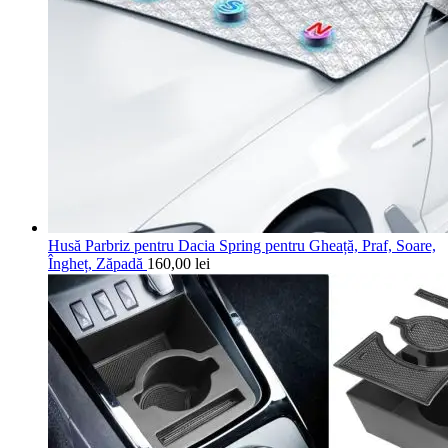
Husă Parbriz pentru Dacia Spring pentru Gheață, Praf, Soare,
Îngheț, Zăpadă
160,00
lei