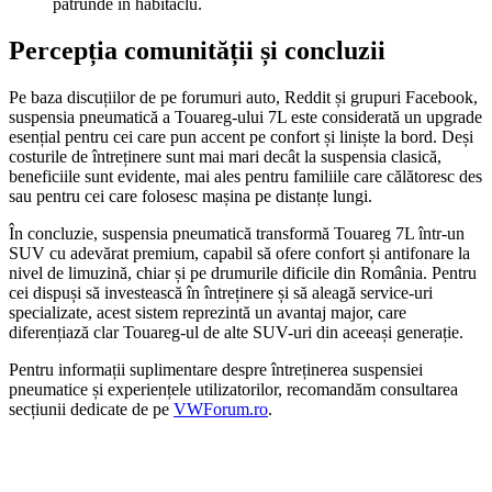
pătrunde în habitaclu.
Percepția comunității și concluzii
Pe baza discuțiilor de pe forumuri auto, Reddit și grupuri Facebook,
suspensia pneumatică a Touareg-ului 7L este considerată un upgrade
esențial pentru cei care pun accent pe confort și liniște la bord. Deși
costurile de întreținere sunt mai mari decât la suspensia clasică,
beneficiile sunt evidente, mai ales pentru familiile care călătoresc des
sau pentru cei care folosesc mașina pe distanțe lungi.
În concluzie, suspensia pneumatică transformă Touareg 7L într-un
SUV cu adevărat premium, capabil să ofere confort și antifonare la
nivel de limuzină, chiar și pe drumurile dificile din România. Pentru
cei dispuși să investească în întreținere și să aleagă service-uri
specializate, acest sistem reprezintă un avantaj major, care
diferențiază clar Touareg-ul de alte SUV-uri din aceeași generație.
Pentru informații suplimentare despre întreținerea suspensiei
pneumatice și experiențele utilizatorilor, recomandăm consultarea
secțiunii dedicate de pe
VWForum.ro
.