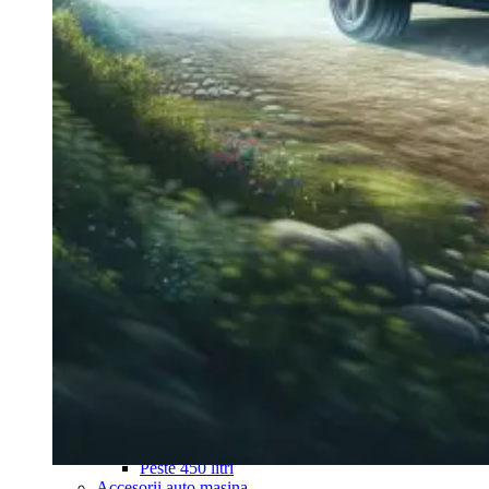
Navigație Mercedes W204
Navigație Mercedes W211
Navigație Mercedes Sprinter
Passat
Navigație Passat B5
Navigație Passat B5 5
Navigație Passat B6
Navigație Passat B7
Navigație Passat B8
Navigație Passat CC
Skoda
Navigație Skoda Fabia 1
Navigație Skoda Fabia 2
Navigație Skoda Octavia 1
Navigație Skoda Octavia 2
Navigație Skoda Octavia 3
Navigație Skoda Rapid
Navigație Skoda Superb 1
Navigație Skoda Superb 2
Navigație Toyota Avensis T25
Portbagaj Plafon Auto
Sub 350 Litri
Peste 350 Litri
Peste 450 litri
Accesorii auto masina