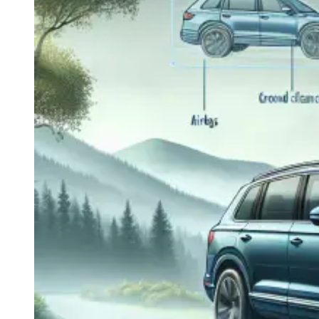
Navigatie Duster 2011
Navigatie Duster 2019
Audi
Navigatie Audi A3 8p
Navigatie Audi A4
Navigatie Audi A4 B6
Navigatie Audi A4 B7
Navigatie Audi A4 B8
Navigatie Audi A5
Navigatie Audi A6 C5
Navigatie Audi A6 C6
Navigatie Audi A6 C7
Navigatie Audi Q5
Ford
Navigație Ford Fiesta
Navigație Ford Focus 1
Navigație Ford Focus 2
Navigație Ford Focus MK3
Navigație Ford Mondeo MK3
Navigație Ford Mondeo MK4
Navigație Ford Transit
Mercedes
Navigație Mercedes C Class W203
Navigație Mercedes C Class W204
Navigație Mercedes W203