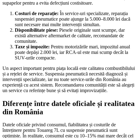
supapelor pentru a evita defecțiuni costisitoare.
Costuri de reparație:
În service-uri specializate, reparația
suspensiei pneumatice poate ajunge la 5.000–8.000 lei dacă
sunt necesare mai multe intervenții simultan.
Disponibilitate piese:
Piesele originale sunt scumpe, dar
există alternative aftermarket de calitate, recomandate de
comunitate.
Taxe și impozite:
Pentru motorizările mari, impozitul anual
poate depăși 2.000 lei, iar RCA-ul este mai scump decât la
SUV-urile compacte.
Un aspect important pentru piața locală este calitatea combustibilului
și a rețelei de service. Suspensia pneumatică necesită diagnoză și
intervenții specializate, iar nu toate service-urile din România au
experiență cu acest sistem. Recomandarea comunității este să alegeți
un service cu referințe bune și să evitați improvizațiile.
Diferențe între datele oficiale și realitatea
din România
Datele oficiale privind consumul, fiabilitatea și costurile de
întreținere pentru Touareg 7L cu suspensie pneumatică sunt
optimiste. În realitate, consumul este cu 10–15% mai mare decât cel