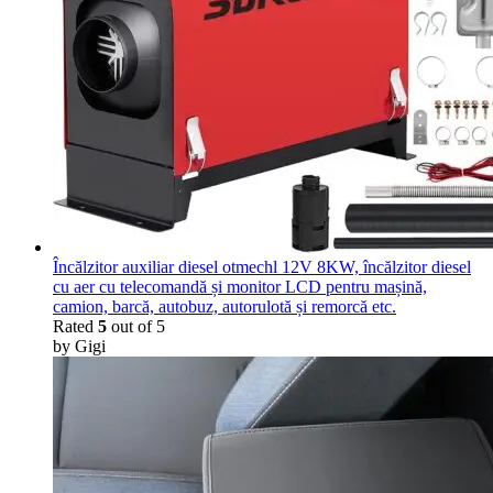
Încălzitor auxiliar diesel otmechl 12V 8KW, încălzitor diesel
cu aer cu telecomandă și monitor LCD pentru mașină,
camion, barcă, autobuz, autorulotă și remorcă etc.
Rated
5
out of 5
by Gigi