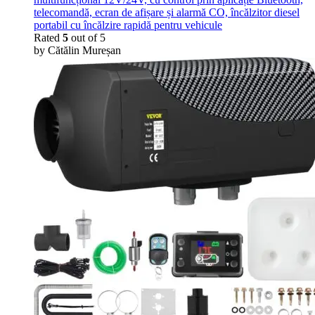
telecomandă, ecran de afișare și alarmă CO, încălzitor diesel
portabil cu încălzire rapidă pentru vehicule
Rated
5
out of 5
by Cătălin Mureșan