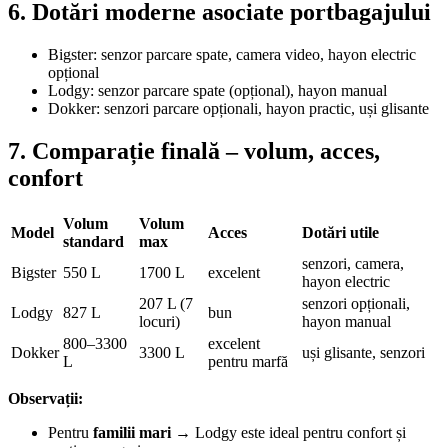
6. Dotări moderne asociate portbagajului
Bigster: senzor parcare spate, camera video, hayon electric
opțional
Lodgy: senzor parcare spate (opțional), hayon manual
Dokker: senzori parcare opționali, hayon practic, uși glisante
7. Comparație finală – volum, acces,
confort
Volum
Volum
Model
Acces
Dotări utile
standard
max
senzori, camera,
Bigster
550 L
1700 L
excelent
hayon electric
207 L (7
senzori opționali,
Lodgy
827 L
bun
locuri)
hayon manual
800–3300
excelent
Dokker
3300 L
uși glisante, senzori
L
pentru marfă
Observații:
Pentru
familii mari
→ Lodgy este ideal pentru confort și