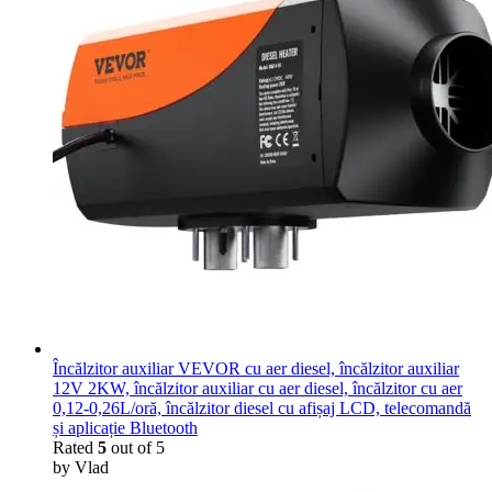
Încălzitor auxiliar VEVOR cu aer diesel, încălzitor auxiliar
12V 2KW, încălzitor auxiliar cu aer diesel, încălzitor cu aer
0,12-0,26L/oră, încălzitor diesel cu afișaj LCD, telecomandă
și aplicație Bluetooth
Rated
5
out of 5
by Vlad