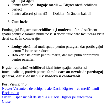
spațiu pasageri
Pentru
familie + bagaje medii
→ Bigster oferă echilibru
perfect
Pentru
afaceri și marfă
→ Dokker rămâne imbatabil
Concluzie
Portbagajul Bigster este
echilibrat și modern
, oferind suficient
spațiu pentru o familie numeroasă și dotări utile care facilitează viața
de zi cu zi. În comparație:
Lodgy
oferă mai mult spațiu pentru pasageri, dar portbagajul
pentru 7 locuri se reduce
Dokker
este optim pentru marfă, dar mai puțin confortabil
pentru pasageri
Bigster reprezintă
echilibrul ideal
între spațiu, confort și
funcționalitate, potrivit pentru
familii care au nevoie de portbagaj
generos, dar și de un SUV modern și confortabil
.
Post Views:
446
Newer
Variantele de echipare ale Dacia Bigster – ce merită banii
Back to list
Older
Suspensii: cât de stabilă e Dacia Bigster pe autostradă
Close