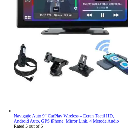
Navigație Auto 9” CarPlay Wireless – Ecran Tactil HD,
Android Auto, GPS iPhone, Mirror Link, 4 Metode Audio
Rated
5
out of 5