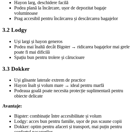
Hayon larg, deschidere facilă
Podea plană la încărcare, ușor de depozitat bagaje
voluminoase
Prag accesibil pentru încărcarea și descărcarea bagajelor
3.2 Lodgy
Uși largi și hayon generos
Podea mai înaltă decât Bigster → ridicarea bagajelor mai grele
poate fi mai dificilă
Spațiu bun pentru trolere și cărucioare
3.3 Dokker
Uși glisante laterale extrem de practice
Hayon înalt și volum mare → ideal pentru marfă
Podeaua goală poate necesita protecție suplimentară pentru
obiecte delicate
Avantaje:
Bigster: combinație între accesibilitate și volum
Lodgy: acces bun pentru familie, ușor de pus scaune copii
Dokker: optim pentru afaceri și transport, mai puțin pentru
confortul pasagerilor