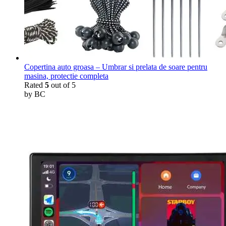
Copertina auto groasa – Umbrar si prelata de soare pentru
masina, protectie completa
Rated
5
out of 5
by BC