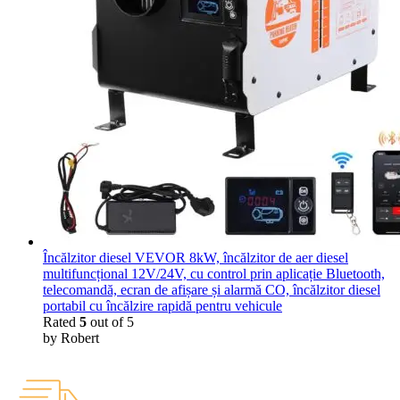
Încălzitor diesel VEVOR 8kW, încălzitor de aer diesel
multifuncțional 12V/24V, cu control prin aplicație Bluetooth,
telecomandă, ecran de afișare și alarmă CO, încălzitor diesel
portabil cu încălzire rapidă pentru vehicule
Rated
5
out of 5
by Robert