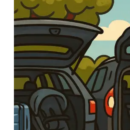
Navigatie Duster 2011
Navigatie Duster 2019
Audi
Navigatie Audi A3 8p
Navigatie Audi A4
Navigatie Audi A4 B6
Navigatie Audi A4 B7
Navigatie Audi A4 B8
Navigatie Audi A5
Navigatie Audi A6 C5
Navigatie Audi A6 C6
Navigatie Audi A6 C7
Navigatie Audi Q5
Ford
Navigație Ford Fiesta
Navigație Ford Focus 1
Navigație Ford Focus 2
Navigație Ford Focus MK3
Navigație Ford Mondeo MK3
Navigație Ford Mondeo MK4
Navigație Ford Transit
Mercedes
Navigație Mercedes C Class W203
Navigație Mercedes C Class W204
Navigație Mercedes W203