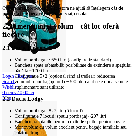
Compararea portbagajelor acestora ne ajută să înțelegem
cât de
practică este fiecare mașină în viața reală
.
2. Dimensiuni și volum – cât loc oferă
fiecare
2.1 Dacia Bigster
Volum portbagaj: ~550 litri (configurație standard)
Bancheta spate rabatabilă: posibilitate de extindere a spațiului
până la ~1700 litri
Login / Register
Configurație 5+2 (opțional rând al treilea): reducerea
Search
volumului portbagajului la ~300 litri când cele două scaune
Wishlist
suplimentare sunt utilizate
0
items
/
0,00
lei
Menu
2.2 Dacia Lodgy
Volum portbagaj: 827 litri (5 locuri)
Configurație 7 locuri: spațiu portbagaj ~207 litri
Banchete rabatabile pentru a extinde spațiul pentru bagaje
Monovolum cu volum excelent pentru bagaje familiale sau
călătorii lungi