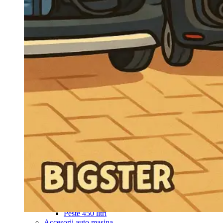
Navigație Mercedes W204
Navigație Mercedes W211
Navigație Mercedes Sprinter
Passat
Navigație Passat B5
Navigație Passat B5 5
Navigație Passat B6
Navigație Passat B7
Navigație Passat B8
Navigație Passat CC
Skoda
Navigație Skoda Fabia 1
Navigație Skoda Fabia 2
Navigație Skoda Octavia 1
Navigație Skoda Octavia 2
Navigație Skoda Octavia 3
Navigație Skoda Rapid
Navigație Skoda Superb 1
Navigație Skoda Superb 2
Navigație Toyota Avensis T25
Portbagaj Plafon Auto
Sub 350 Litri
Peste 350 Litri
Peste 450 litri
Accesorii auto masina