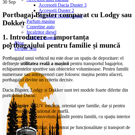
30
Sep
Accesorii Dacia Duster 3
Accesorii Duster 2
Portbagaj Bigster comparat cu Lodgy sau
Accesorii Dacia Jogger
Parfum masina
Dokker
Copertine auto
Incalzitor diesel
1. Introducere – importanța
Antifurt masina
Blog
portbagajului pentru familie și muncă
Despre Noi
Portbagajul unui vehicul nu este doar un spațiu de depozitare: el
definește
utilitatea reală a mașinii
pentru transportul bagajelor,
echipamentelor sportive sau obiectelor voluminoase. Pentru familii
numeroase sau antreprenori care folosesc mașina pentru afaceri,
portbagajul devine un criteriu decisiv.
Dacia Bigster, Lodgy și Dokker sunt trei modele foarte diferite din
portofoliul Dacia:
Bigster
– SUV modern, orientat spre familie, dar și pentru
transport ocazional de marfă.
Lodgy
– monovolum, gândit pentru familii, cu spațiu interior
generos.
Dokker
– utilitar, concentrat pe funcționalitate și transport de
marfă.