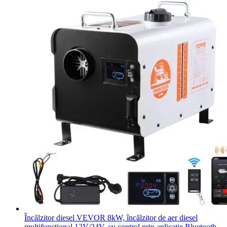
Încălzitor diesel VEVOR 8kW, încălzitor de aer diesel
multifuncțional 12V/24V, cu control prin aplicație Bluetooth,