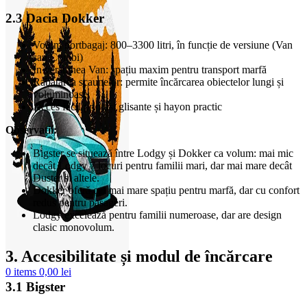
2.3 Dacia Dokker
Volum portbagaj: 800–3300 litri, în funcție de versiune (Van
sau Combi)
În versiunea Van: spațiu maxim pentru transport marfă
Rabatarea scaunelor: permite încărcarea obiectelor lungi și
voluminoase
Acces facil prin uși glisante și hayon practic
Observații:
Bigster se situează între Lodgy și Dokker ca volum: mai mic
decât Lodgy 7 locuri pentru familii mari, dar mai mare decât
Duster și altele.
Dokker oferă cel mai mare spațiu pentru marfă, dar cu confort
redus pentru pasageri.
Lodgy excelează pentru familii numeroase, dar are design
clasic monovolum.
3. Accesibilitate și modul de încărcare
0
items
0,00
lei
3.1 Bigster