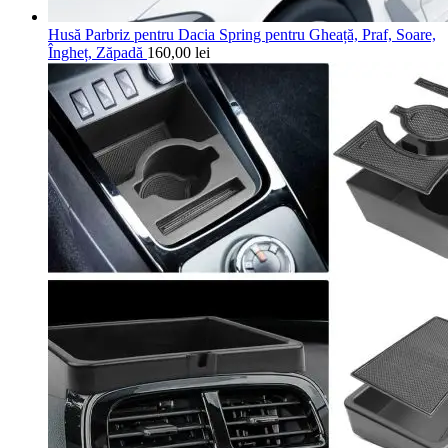
Husă Parbriz pentru Dacia Spring pentru Gheață, Praf, Soare,
Îngheț, Zăpadă
160,00
lei