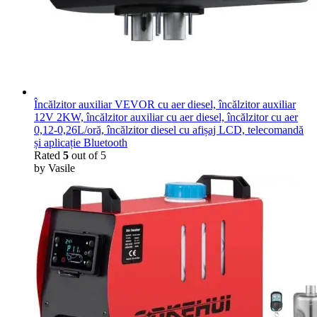
Încălzitor auxiliar VEVOR cu aer diesel, încălzitor auxiliar
12V 2KW, încălzitor auxiliar cu aer diesel, încălzitor cu aer
0,12-0,26L/oră, încălzitor diesel cu afișaj LCD, telecomandă
și aplicație Bluetooth
Rated
5
out of 5
by Vasile