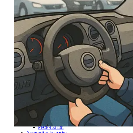
Navigație Mercedes W204
Navigație Mercedes W211
Navigație Mercedes Sprinter
Passat
Navigație Passat B5
Navigație Passat B5 5
Navigație Passat B6
Navigație Passat B7
Navigație Passat B8
Navigație Passat CC
Skoda
Navigație Skoda Fabia 1
Navigație Skoda Fabia 2
Navigație Skoda Octavia 1
Navigație Skoda Octavia 2
Navigație Skoda Octavia 3
Navigație Skoda Rapid
Navigație Skoda Superb 1
Navigație Skoda Superb 2
Navigație Toyota Avensis T25
Portbagaj Plafon Auto
Sub 350 Litri
Peste 350 Litri
Peste 450 litri
Accesorii auto masina