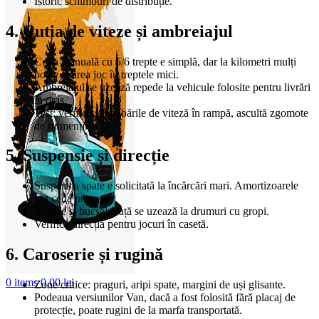
Istoric schimburi de distribuție.
4. Cutia de viteze și ambreiajul
Cutia manuală cu 5/6 trepte e simplă, dar la kilometri mulți
poate apărea joc în treptele mici.
Ambreiajul se uzează repede la vehicule folosite pentru livrări
în oraș.
Test: verifică schimbările de viteză în rampă, ascultă zgomote
de rulmenți.
5. Suspensie și direcție
Suspensia spate e solicitată la încărcări mari. Amortizoarele
pot ceda prematur.
Brațele și bucșele față se uzează la drumuri cu gropi.
Verifică direcția pentru jocuri în casetă.
6. Caroserie și rugină
0
items
0,00
lei
Zone critice: praguri, aripi spate, margini de uși glisante.
Podeaua versiunilor Van, dacă a fost folosită fără placaj de
protecție, poate rugini de la marfa transportată.