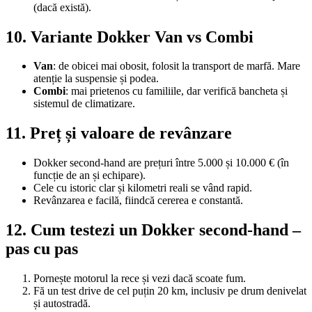
(dacă există).
10. Variante Dokker Van vs Combi
Van
: de obicei mai obosit, folosit la transport de marfă. Mare
atenție la suspensie și podea.
Combi
: mai prietenos cu familiile, dar verifică bancheta și
sistemul de climatizare.
11. Preț și valoare de revânzare
Dokker second-hand are prețuri între 5.000 și 10.000 € (în
funcție de an și echipare).
Cele cu istoric clar și kilometri reali se vând rapid.
Revânzarea e facilă, fiindcă cererea e constantă.
12. Cum testezi un Dokker second-hand –
pas cu pas
Pornește motorul la rece și vezi dacă scoate fum.
Fă un test drive de cel puțin 20 km, inclusiv pe drum denivelat
și autostradă.