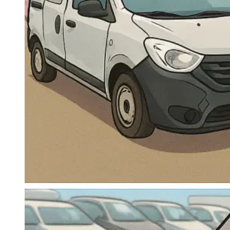
Navigatie Duster 2011
Navigatie Duster 2019
Audi
Navigatie Audi A3 8p
Navigatie Audi A4
Navigatie Audi A4 B6
Navigatie Audi A4 B7
Navigatie Audi A4 B8
Navigatie Audi A5
Navigatie Audi A6 C5
Navigatie Audi A6 C6
Navigatie Audi A6 C7
Navigatie Audi Q5
Ford
Navigație Ford Fiesta
Navigație Ford Focus 1
Navigație Ford Focus 2
Navigație Ford Focus MK3
Navigație Ford Mondeo MK3
Navigație Ford Mondeo MK4
Navigație Ford Transit
Mercedes
Navigație Mercedes C Class W203
Navigație Mercedes C Class W204
Navigație Mercedes W203