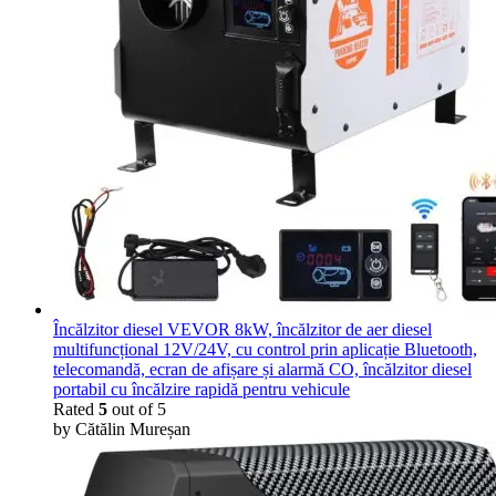
Încălzitor diesel VEVOR 8kW, încălzitor de aer diesel
multifuncțional 12V/24V, cu control prin aplicație Bluetooth,
telecomandă, ecran de afișare și alarmă CO, încălzitor diesel
portabil cu încălzire rapidă pentru vehicule
Rated
5
out of 5
by Cătălin Mureșan