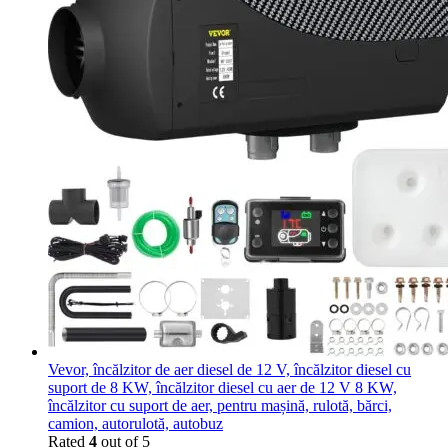
Vevor, încălzitor de aer diesel de 12 V, încălzitor diesel cu
suport de 8 KW, încălzitor diesel cu aer de 12 V 8 KW,
încălzitor cu suport de aer, pentru mașină, rulotă, bărci,
camion, autorulotă, autobuz
Rated
4
out of 5