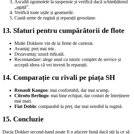
Ascultă zgomotele la suspensie și verifică dacă schimbătorul
„agață”.
Verifică toate ușile și geamurile.
Caută urme de rugină și reparații grosolane.
13. Sfaturi pentru cumpărătorii de flote
Multe Dokkere vin de la firme de curierat.
Avantaj: preț mai mic.
Dezavantaj: uzură ridicată.
Recomandare: alege unul cu istoric complet de service și
acceptă ideea că vei investi în reparații.
14. Comparație cu rivali pe piața SH
Renault Kangoo
: mai confortabil, dar mai scump.
Citroën Berlingo
: mai bine echipat, dar costuri de întreținere
mai mari.
Fiat Doblo
: comparabil la preț, dar mai sensibil la rugină.
15. Concluzie
Dacia Dokker second-hand poate fi o afacere bună dacă știi la ce să