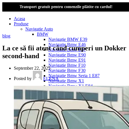
Transport gratuit pentru comenzile plătite cu cardul!
Acasa
Produse
Navigatie Auto
BMW
blog
Navigație BMW E39
Navigatie Bmw E46
La ce să fii atent când cumperi un Dokker
Navigatie Bmw E87
second-hand
Navigatie Bmw E90
Navigatie Bmw E91
Navigatie Bmw F10
September 22, 2025
Navigatie Bmw F30
Navigatie Bmw Seria 1 E87
Posted by
ELENA
Navigatie Bmw X1
Navigatie Bmw X1 E84
Navigatie BMW X3
Navigatie BMW X3 E83
Navigatie BMW X3 f25
Dacia Logan
Navigație Dacia Logan 1 (2004–2012)
Navigație Dacia Logan 2 (2012–2020)
Navigație Dacia Logan 3 (2020–Prezent)
Dacia Duster