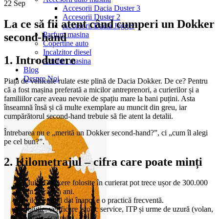
22
Sep
Accesorii Dacia Duster 3
Accesorii Duster 2
La ce să fii atent când cumperi un Dokker
Accesorii Dacia Jogger
Parfum masina
second-hand
Copertine auto
Incalzitor diesel
1. Introducere
Antifurt masina
Blog
Despre Noi
Piața de vehicule rulate este plină de Dacia Dokker. De ce? Pentru
că a fost mașina preferată a micilor antreprenori, a curierilor și a
familiilor care aveau nevoie de spațiu mare la bani puțini. Asta
înseamnă însă și că multe exemplare au muncit din greu, iar
cumpărătorul second-hand trebuie să fie atent la detalii.
Întrebarea nu e „merită un Dokker second-hand?”, ci „cum îl alegi
pe cel bun?”.
2. Kilometrajul – cifra care poate minți
Multe Dokkere folosite în curierat pot trece ușor de 300.000
km în câțiva ani.
Kilometrajul dat înapoi e o practică frecventă.
Soluție: verificare istoric service, ITP și urme de uzură (volan,
pedale, scaune).