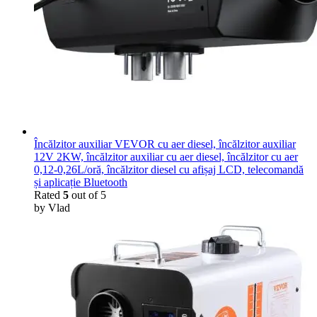
Încălzitor auxiliar VEVOR cu aer diesel, încălzitor auxiliar
12V 2KW, încălzitor auxiliar cu aer diesel, încălzitor cu aer
0,12-0,26L/oră, încălzitor diesel cu afișaj LCD, telecomandă
și aplicație Bluetooth
Rated
5
out of 5
by Vlad