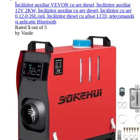
Încălzitor auxiliar VEVOR cu aer diesel, încălzitor auxiliar
12V 2KW, încălzitor auxiliar cu aer diesel, încălzitor cu aer
0,12-0,26L/oră, încălzitor diesel cu afișaj LCD, telecomandă
și aplicație Bluetooth
Rated
5
out of 5
by Vasile