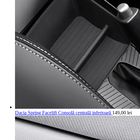
Dacia Spring Facelift Consolă centrală inferioară
149,00
lei