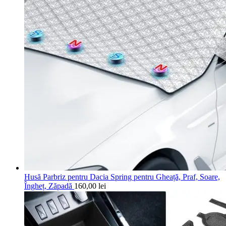
Husă Parbriz pentru Dacia Spring pentru Gheață, Praf, Soare,
Îngheț, Zăpadă
160,00
lei