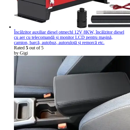
Încălzitor auxiliar diesel otmechl 12V 8KW, încălzitor diesel
cu aer cu telecomandă și monitor LCD pentru mașină,
camion, barcă, autobuz, autorulotă și remorcă etc.
Rated
5
out of 5
by Gigi