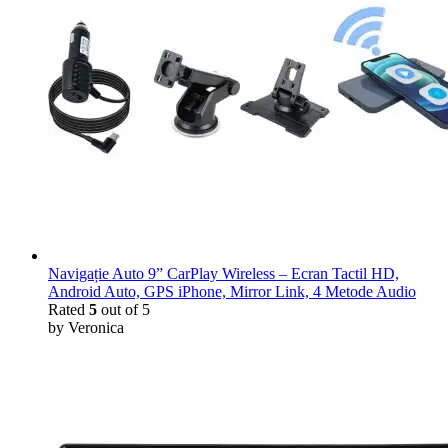
Navigație Auto 9” CarPlay Wireless – Ecran Tactil HD,
Android Auto, GPS iPhone, Mirror Link, 4 Metode Audio
Rated
5
out of 5
by Veronica