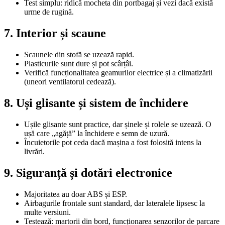
Test simplu: ridică mocheta din portbagaj și vezi dacă există
urme de rugină.
7. Interior și scaune
Scaunele din stofă se uzează rapid.
Plasticurile sunt dure și pot scârțâi.
Verifică funcționalitatea geamurilor electrice și a climatizării
(uneori ventilatorul cedează).
8. Uși glisante și sistem de închidere
Ușile glisante sunt practice, dar șinele și rolele se uzează. O
ușă care „agăță” la închidere e semn de uzură.
Încuietorile pot ceda dacă mașina a fost folosită intens la
livrări.
9. Siguranță și dotări electronice
Majoritatea au doar ABS și ESP.
Airbagurile frontale sunt standard, dar lateralele lipsesc la
multe versiuni.
Testează: martorii din bord, funcționarea senzorilor de parcare