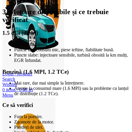
3. Motoare disponibile și ce trebuie
verificat
1.5 dCi (diesel)
Cel mai răspândit.
Puncte tari: consum mic, piese ieftine, fiabilitate bună.
Puncte slabe: injectoare sensibile, turbină obosită la km mulți,
EGR înfundat.
Benzină (1.6 MPI, 1.2 TCe)
Login / Register
Search
Mai rare, dar mai simple la întreținere.
Wishlist
Atenție la consumul mare (1.6 MPI) sau la probleme cu lanțul
0
items
/
0,00
lei
de distribuție (1.2 TCe).
Menu
Ce să verifici
Fum la pornire.
Zgomote de la motor.
Pierderi de ulei.