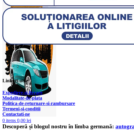
Linkuri utile
Expediere-si-livrare
Modalitate-de-plata
Politica-de-returnare-si-rambursare
T
ermeni-si-conditii
Contactati-ne
0
items
0,00
lei
Descoperă și blogul nostru în limba germană:
autogr