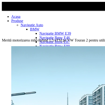
Acasa
Produse
Navigatie Auto
BMW
Navigație BMW E39
Navigatie Bmw E46
Merită motorizarea mild-hybrid 1.5 eTSI pe VW Touran 2 pentru util
Navigatie Bmw E87
Navigatie Bmw E90
Navigatie Bmw E91
Navigatie Bmw F10
Navigatie Bmw F30
Navigatie Bmw Seria 1 E87
Navigatie Bmw X1
Navigatie Bmw X1 E84
Navigatie BMW X3
Navigatie BMW X3 E83
Navigatie BMW X3 f25
Dacia Logan
Navigație Dacia Logan 1 (2004–2012)
Navigație Dacia Logan 2 (2012–2020)
Navigație Dacia Logan 3 (2020–Prezent)