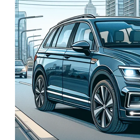
Dacia Duster
Navigatie Duster 2011
Navigatie Duster 2019
Audi
Navigatie Audi A3 8p
Navigatie Audi A4
Navigatie Audi A4 B6
Navigatie Audi A4 B7
Navigatie Audi A4 B8
Navigatie Audi A5
Navigatie Audi A6 C5
Navigatie Audi A6 C6
Navigatie Audi A6 C7
Navigatie Audi Q5
Ford
Navigație Ford Fiesta
Navigație Ford Focus 1
Navigație Ford Focus 2
Navigație Ford Focus MK3
Navigație Ford Mondeo MK3
Navigație Ford Mondeo MK4
Navigație Ford Transit
Mercedes
Navigație Mercedes C Class W203
Navigație Mercedes C Class W204