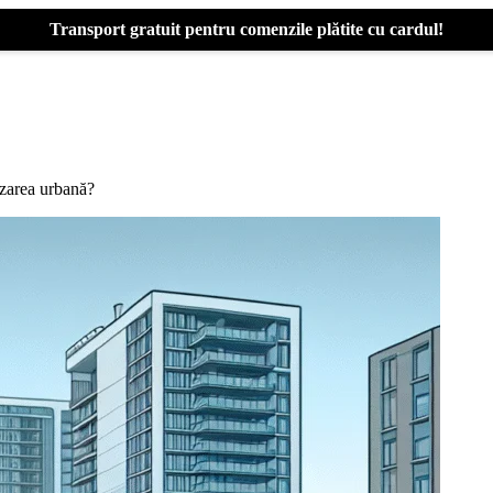
Transport gratuit pentru comenzile plătite cu cardul!
izarea urbană?