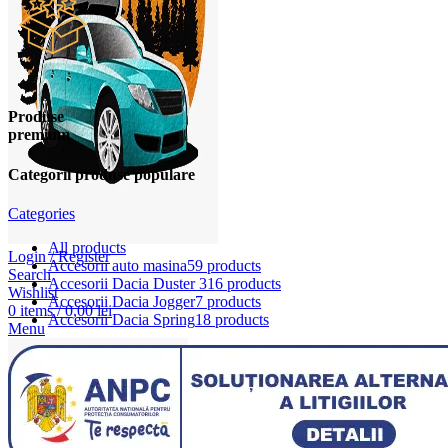
Produse
premium
Categorii produse populare
Categories
All
products
Login / Register
Accesorii auto masina
59 products
Search
Accesorii Dacia Duster 3
16 products
Wishlist
Accesorii Dacia Jogger
7 products
0
items
/
0,00
lei
Accesorii Dacia Spring
18 products
Menu