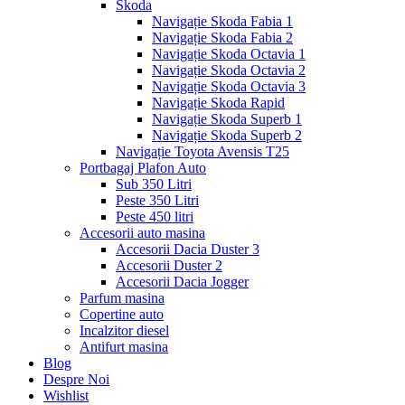
Skoda
Navigație Skoda Fabia 1
Navigație Skoda Fabia 2
Navigație Skoda Octavia 1
Navigație Skoda Octavia 2
Navigație Skoda Octavia 3
Navigație Skoda Rapid
Navigație Skoda Superb 1
Navigație Skoda Superb 2
Navigație Toyota Avensis T25
Portbagaj Plafon Auto
Sub 350 Litri
Peste 350 Litri
Peste 450 litri
Accesorii auto masina
Accesorii Dacia Duster 3
Accesorii Duster 2
Accesorii Dacia Jogger
Parfum masina
Copertine auto
Incalzitor diesel
Antifurt masina
Blog
Despre Noi
Wishlist