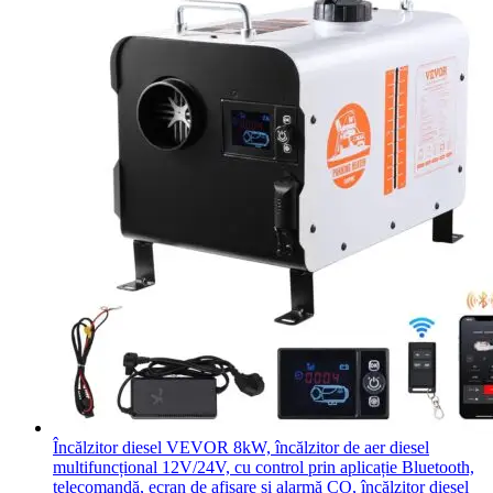
Încălzitor diesel VEVOR 8kW, încălzitor de aer diesel
multifuncțional 12V/24V, cu control prin aplicație Bluetooth,
telecomandă, ecran de afișare și alarmă CO, încălzitor diesel