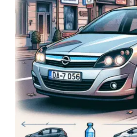
Navigatie Duster 2011
Navigatie Duster 2019
Audi
Navigatie Audi A3 8p
Navigatie Audi A4
Navigatie Audi A4 B6
Navigatie Audi A4 B7
Navigatie Audi A4 B8
Navigatie Audi A5
Navigatie Audi A6 C5
Navigatie Audi A6 C6
Navigatie Audi A6 C7
Navigatie Audi Q5
Ford
Navigație Ford Fiesta
Navigație Ford Focus 1
Navigație Ford Focus 2
Navigație Ford Focus MK3
Navigație Ford Mondeo MK3
Navigație Ford Mondeo MK4
Navigație Ford Transit
Mercedes
Navigație Mercedes C Class W203
Navigație Mercedes C Class W204
Navigație Mercedes W203