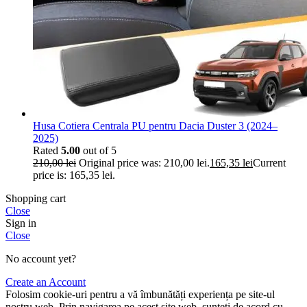
Husa Cotiera Centrala PU pentru Dacia Duster 3 (2024–
2025)
Rated
5.00
out of 5
210,00
lei
Original price was: 210,00 lei.
165,35
lei
Current
price is: 165,35 lei.
Shopping cart
Close
Sign in
Close
No account yet?
Create an Account
Folosim cookie-uri pentru a vă îmbunătăți experiența pe site-ul
nostru web. Prin navigarea pe acest site web, sunteți de acord cu