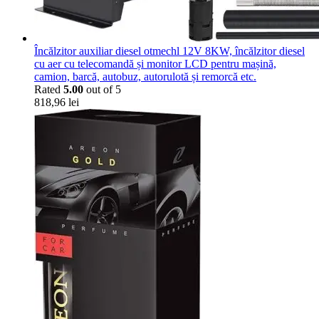
Încălzitor auxiliar diesel otmechl 12V 8KW, încălzitor diesel
cu aer cu telecomandă și monitor LCD pentru mașină,
camion, barcă, autobuz, autorulotă și remorcă etc.
Rated
5.00
out of 5
818,96
lei