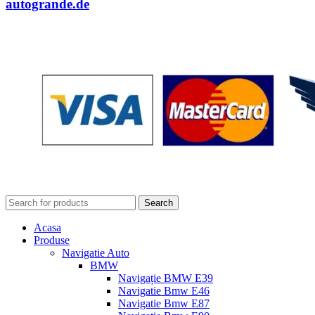
autogrande.de
Search
Acasa
Produse
Navigatie Auto
BMW
Navigație BMW E39
Navigatie Bmw E46
Navigatie Bmw E87