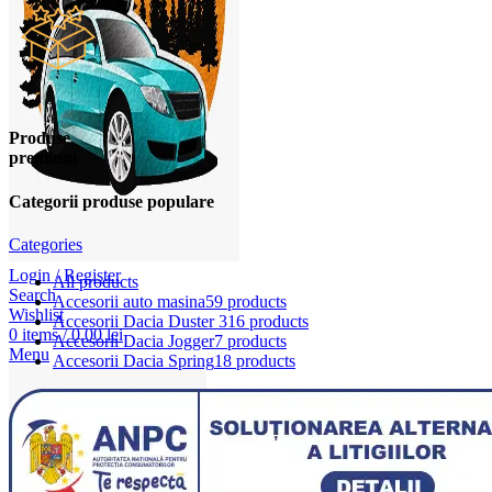
Produse
premium
Categorii produse populare
Categories
Login / Register
All
products
Search
Accesorii auto masina
59 products
Wishlist
Accesorii Dacia Duster 3
16 products
0
items
/
0,00
lei
Accesorii Dacia Jogger
7 products
Menu
Accesorii Dacia Spring
18 products