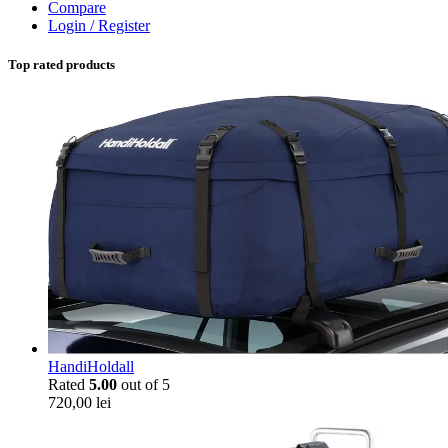
Compare
Login / Register
Top rated products
HandiHoldall
Rated
5.00
out of 5
720,00
lei