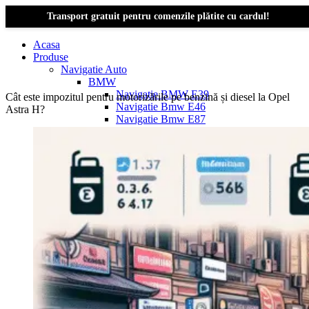
Transport gratuit pentru comenzile plătite cu cardul!
Acasa
Produse
Navigatie Auto
BMW
Navigație BMW E39
Cât este impozitul pentru motorizările pe benzină și diesel la Opel
Navigatie Bmw E46
Astra H?
Navigatie Bmw E87
Navigatie Bmw E90
Navigatie Bmw E91
Navigatie Bmw F10
Navigatie Bmw F30
Navigatie Bmw Seria 1 E87
Navigatie Bmw X1
Navigatie Bmw X1 E84
Navigatie BMW X3
Navigatie BMW X3 E83
Navigatie BMW X3 f25
Dacia Logan
Navigație Dacia Logan 1 (2004–2012)
Navigație Dacia Logan 2 (2012–2020)
Navigație Dacia Logan 3 (2020–Prezent)
Dacia Duster