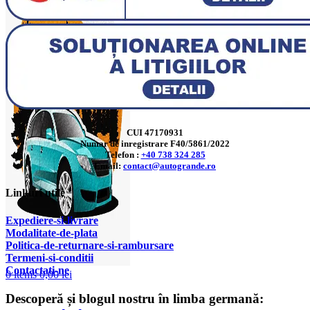
CUI 47170931
Numar de inregistrare F40/5861/2022
Telefon :
+40 738 324 285
Email:
contact@autogrande.ro
Linkuri utile
Expediere-si-livrare
Modalitate-de-plata
Politica-de-returnare-si-rambursare
T
ermeni-si-conditii
Contactati-ne
0
items
0,00
lei
Descoperă și blogul nostru în limba germană: