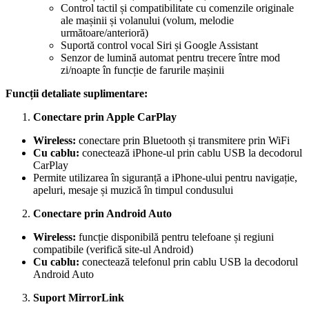
Control tactil și compatibilitate cu comenzile originale
ale mașinii și volanului (volum, melodie
următoare/anterioră)
Suportă control vocal Siri și Google Assistant
Senzor de lumină automat pentru trecere între mod
zi/noapte în funcție de farurile mașinii
Funcții detaliate suplimentare:
Conectare prin Apple CarPlay
Wireless:
conectare prin Bluetooth și transmitere prin WiFi
Cu cablu:
conectează iPhone-ul prin cablu USB la decodorul
CarPlay
Permite utilizarea în siguranță a iPhone-ului pentru navigație,
apeluri, mesaje și muzică în timpul condusului
Conectare prin Android Auto
Wireless:
funcție disponibilă pentru telefoane și regiuni
compatibile (verifică site-ul Android)
Cu cablu:
conectează telefonul prin cablu USB la decodorul
Android Auto
Suport MirrorLink