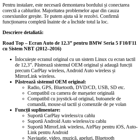
Pentru instalare, este necesară demontarea bordului și conectarea
corectă a cablurilor. Majoritatea problemelor apar din cauza
conexiunilor greșite. Te putem ajuta să le rezolvi. Confirmă
funcționarea completă înainte de a închide totul la loc.
Descriere detaliată:
Road Top – Ecran Auto de 12.3” pentru BMW Seria 5 F10/F11
cu Sistem NBT (2012–2016)
Înlocuiește ecranul original cu un sistem Linux cu ecran tactil
de 12,3”. Păstrează sistemul OEM original și adaugă funcții
precum CarPlay wireless, Android Auto wireless și
MirrorLink wireless.
Păstrează sistemul OEM original:
Radio, GPS, Bluetooth, DVD/CD, USB, SD etc.
Compatibil cu camera de marșarier originală
Compatibil cu joystick-ul original, butoanele de
comandă, mouse-ul tactil și comenzile de pe volan
Funcții suplimentare:
Suportă CarPlay wireless/cu cablu
Suportă Android Auto wireless/cu cablu
Suportă MirrorLink wireless, AirPlay pentru iOS, Auto-
Link pentru Android
Navigație, video, muzică, apeluri, Bluetooth