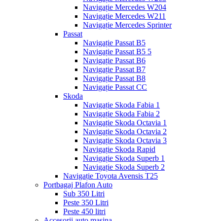
Navigație Mercedes W204
Navigație Mercedes W211
Navigație Mercedes Sprinter
Passat
Navigație Passat B5
Navigație Passat B5 5
Navigație Passat B6
Navigație Passat B7
Navigație Passat B8
Navigație Passat CC
Skoda
Navigație Skoda Fabia 1
Navigație Skoda Fabia 2
Navigație Skoda Octavia 1
Navigație Skoda Octavia 2
Navigație Skoda Octavia 3
Navigație Skoda Rapid
Navigație Skoda Superb 1
Navigație Skoda Superb 2
Navigație Toyota Avensis T25
Portbagaj Plafon Auto
Sub 350 Litri
Peste 350 Litri
Peste 450 litri
Accesorii auto masina