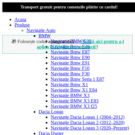
Transport gratuit pentru comenzile plătite cu cardul!
Acasa
Produse
Navigatie Auto
BMW
Navigație BMW E39
🎁 Folosește codul
autogrande5
—
Apasă aici pentru a-l
Navigatie Bmw E46
aplica la finalizarea comenzii!
!
Navigatie Bmw E87
Navigatie Bmw E90
Navigatie Bmw E91
-15%
Navigatie Bmw F10
Navigatie Bmw F30
Navigatie Bmw Seria 1 E87
Navigatie Bmw X1
Navigatie Bmw X1 E84
Navigatie BMW X3
Navigatie BMW X3 E83
Navigatie BMW X3 f25
Dacia Logan
Navigație Dacia Logan 1 (2004–2012)
Navigație Dacia Logan 2 (2012–2020)
Navigație Dacia Logan 3 (2020–Prezent)
Dacia Duster