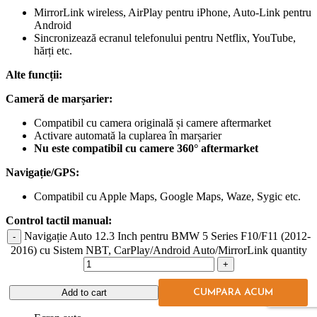
MirrorLink wireless, AirPlay pentru iPhone, Auto-Link pentru
Android
Sincronizează ecranul telefonului pentru Netflix, YouTube,
hărți etc.
Alte funcții:
Cameră de marșarier:
Compatibil cu camera originală și camere aftermarket
Activare automată la cuplarea în marșarier
Nu este compatibil cu camere 360° aftermarket
Navigație/GPS:
Compatibil cu Apple Maps, Google Maps, Waze, Sygic etc.
Control tactil manual:
Navigație Auto 12.3 Inch pentru BMW 5 Series F10/F11 (2012-
Control tactil cu revenire rapidă la sistemul original OEM
2016) cu Sistem NBT, CarPlay/Android Auto/MirrorLink quantity
Compatibil cu majoritatea funcțiilor de pe volan (melodii,
volum, apeluri etc.)
Add to cart
CUMPARA ACUM
Ce găsești în cutie?