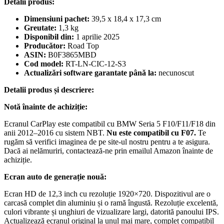
Detalii produs:
Dimensiuni pachet:
39,5 x 18,4 x 17,3 cm
Greutate:
1,3 kg
Disponibil din:
1 aprilie 2025
Producător:
Road Top
ASIN:
B0F3865MBD
Cod model:
RT-LN-CIC-12-S3
Actualizări software garantate până la:
necunoscut
Detalii produs și descriere:
Notă înainte de achiziție:
Ecranul CarPlay este compatibil cu BMW Seria 5 F10/F11/F18 din
anii 2012–2016 cu sistem NBT.
Nu este compatibil cu F07.
Te
rugăm să verifici imaginea de pe site-ul nostru pentru a te asigura.
Dacă ai nelămuriri, contactează-ne prin emailul Amazon înainte de
achiziție.
Ecran auto de generație nouă:
Ecran HD de 12,3 inch cu rezoluție 1920×720. Dispozitivul are o
carcasă complet din aluminiu și o ramă îngustă. Rezoluție excelentă,
culori vibrante și unghiuri de vizualizare largi, datorită panoului IPS.
Actualizează ecranul original la unul mai mare, complet compatibil