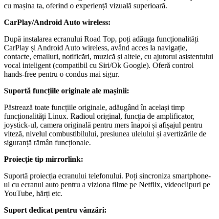
cu mașina ta, oferind o experiență vizuală superioară.
CarPlay/Android Auto wireless:
După instalarea ecranului Road Top, poți adăuga funcționalități
CarPlay și Android Auto wireless, având acces la navigație,
contacte, emailuri, notificări, muzică și altele, cu ajutorul asistentului
vocal inteligent (compatibil cu Siri/Ok Google). Oferă control
hands-free pentru o condus mai sigur.
Suportă funcțiile originale ale mașinii:
Păstrează toate funcțiile originale, adăugând în același timp
funcționalități Linux. Radioul original, funcția de amplificator,
joystick-ul, camera originală pentru mers înapoi și afișajul pentru
viteză, nivelul combustibilului, presiunea uleiului și avertizările de
siguranță rămân funcționale.
Proiecție tip mirrorlink:
Suportă proiecția ecranului telefonului. Poți sincroniza smartphone-
ul cu ecranul auto pentru a viziona filme pe Netflix, videoclipuri pe
YouTube, hărți etc.
Suport dedicat pentru vânzări: