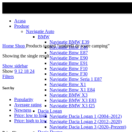
Acasa
Produse
Navigatie Auto
BMW
Navigație BMW E39
Home
Shop
Products tagged “umbrelă de soare camping”
Navigatie Bmw E46
Navigatie Bmw E87
Showing the single result
Navigatie Bmw E90
Navigatie Bmw E91
Show sidebar
Navigatie Bmw F10
Show
9
12
18
24
Navigatie Bmw F30
Filters
Navigatie Bmw Seria 1 E87
Navigatie Bmw X1
Sort by
Navigatie Bmw X1 E84
Navigatie BMW X3
Popularity
Navigatie BMW X3 E83
Average rating
Navigatie BMW X3 f25
Newness
Dacia Logan
Price: low to high
Navigație Dacia Logan 1 (2004–2012)
Price: high to low
Navigație Dacia Logan 2 (2012–2020)
Navigație Dacia Logan 3 (2020–Prezent)