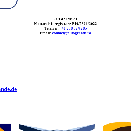
CUI 47170931
Numar de inregistrare F40/5861/2022
Telefon :
+40 738 324 285
Email:
contact@autogrande.ro
ande.de