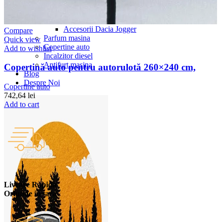
Accesorii auto masina
Accesorii Dacia Duster 3
Accesorii Duster 2
Accesorii Dacia Jogger
Compare
Parfum masina
Quick view
Copertine auto
Add to wishlist
Incalzitor diesel
Antifurt masina
Copertină auto pentru autorulotă 260×240 cm,
Blog
Despre Noi
Copertine auto
742,64
lei
Add to cart
Livrare Rapida
Oriunde in tara