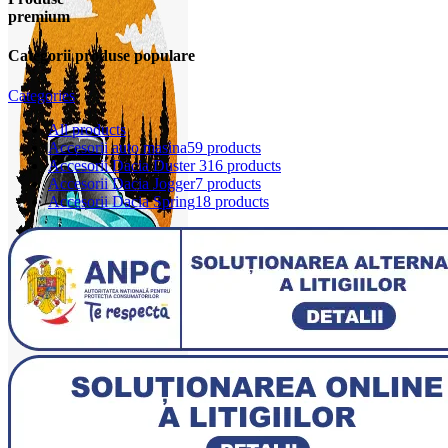
premium
Categorii produse populare
Categories
All
products
Accesorii auto masina
59 products
Accesorii Dacia Duster 3
16 products
Accesorii Dacia Jogger
7 products
Accesorii Dacia Spring
18 products
0
items
0,00
lei