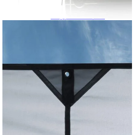
Navigație Mercedes W203
Navigație Mercedes W204
Navigație Mercedes W211
Navigație Mercedes Sprinter
Passat
Navigație Passat B5
Navigație Passat B5 5
Navigație Passat B6
Navigație Passat B7
Navigație Passat B8
Navigație Passat CC
Skoda
Navigație Skoda Fabia 1
Navigație Skoda Fabia 2
Navigație Skoda Octavia 1
Navigație Skoda Octavia 2
Navigație Skoda Octavia 3
Navigație Skoda Rapid
Navigație Skoda Superb 1
Navigație Skoda Superb 2
Navigație Toyota Avensis T25
Portbagaj Plafon Auto
Sub 350 Litri
Peste 350 Litri
Peste 450 litri