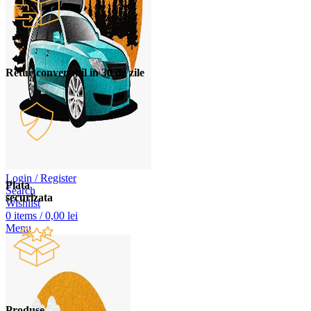
Retur convenabil in 30 de zile
Login / Register
Plata
Search
securizata
Wishlist
0
items
/
0,00
lei
Menu
Produse