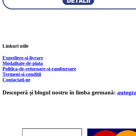
Linkuri utile
Expediere-si-livrare
Modalitate-de-plata
Politica-de-returnare-si-rambursare
T
ermeni-si-conditii
Contactati-ne
Descoperă și blogul nostru în limba germană:
autogr