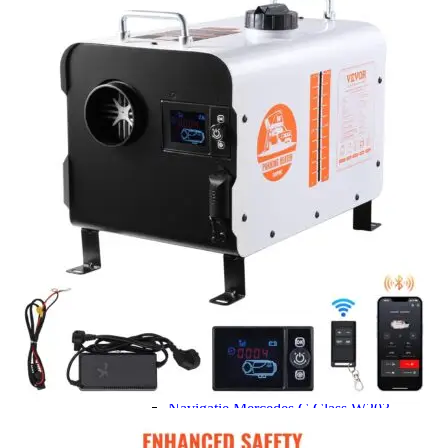
Navigatie Duster 2011
Navigatie Duster 2019
Audi
Navigatie Audi A3 8p
Navigatie Audi A4
Navigatie Audi A4 B6
Navigatie Audi A4 B7
Navigatie Audi A4 B8
Navigatie Audi A5
Navigatie Audi A6 C5
Navigatie Audi A6 C6
Navigatie Audi A6 C7
Navigatie Audi Q5
Ford
Navigație Ford Fiesta
Navigație Ford Focus 1
Navigație Ford Focus 2
Navigație Ford Focus MK3
Navigație Ford Mondeo MK3
Navigație Ford Mondeo MK4
Navigație Ford Transit
Mercedes
Navigație Mercedes C Class W203
Navigație Mercedes C Class W204
Navigație Mercedes W203