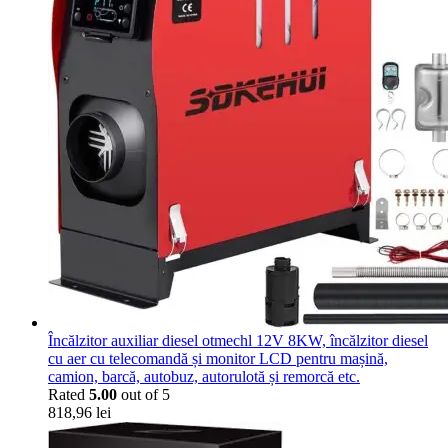
Încălzitor auxiliar diesel otmechl 12V 8KW, încălzitor diesel
cu aer cu telecomandă și monitor LCD pentru mașină,
camion, barcă, autobuz, autorulotă și remorcă etc.
Rated
5.00
out of 5
818,96
lei