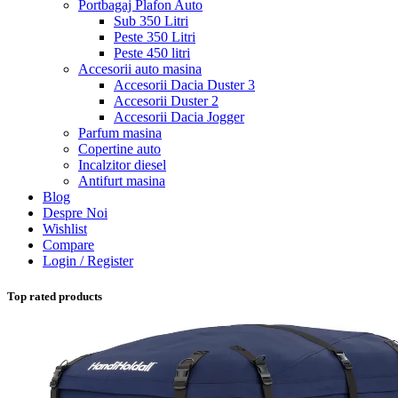
Portbagaj Plafon Auto
Sub 350 Litri
Peste 350 Litri
Peste 450 litri
Accesorii auto masina
Accesorii Dacia Duster 3
Accesorii Duster 2
Accesorii Dacia Jogger
Parfum masina
Copertine auto
Incalzitor diesel
Antifurt masina
Blog
Despre Noi
Wishlist
Compare
Login / Register
Top rated products