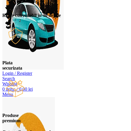
Retur convenabil in 30 de zile
Plata
securizata
Login / Register
Search
Wishlist
0
items
/
0,00
lei
Menu
Produse
premium