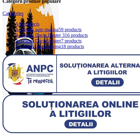
Categorii produse populare
Categories
All
products
Accesorii auto masina
59 products
Accesorii Dacia Duster 3
16 products
Accesorii Dacia Jogger
7 products
Accesorii Dacia Spring
18 products
0
items
0,00
lei