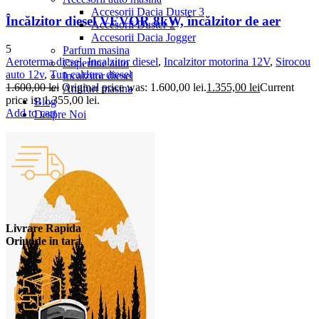
Accesorii Dacia Duster 3
Încălzitor diesel VEVOR 8kW, încălzitor de aer
Accesorii Duster 2
Accesorii Dacia Jogger
5
Parfum masina
Aeroterma diesel
,
Incalzitor diesel
,
Incalzitor motorina 12V
,
Sirocou
Copertine auto
auto 12v
,
Tun caldura diesel
Incalzitor diesel
1.600,00
lei
Original price was: 1.600,00 lei.
1.355,00
lei
Current
Antifurt masina
price is: 1.355,00 lei.
Blog
Add to cart
Despre Noi
Livrare Rapida
Oriunde in tara