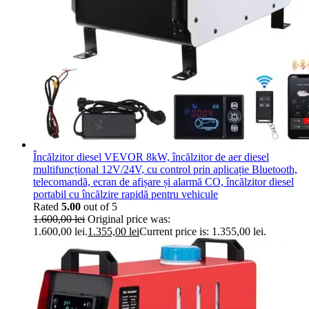
Încălzitor diesel VEVOR 8kW, încălzitor de aer diesel
multifuncțional 12V/24V, cu control prin aplicație Bluetooth,
telecomandă, ecran de afișare și alarmă CO, încălzitor diesel
portabil cu încălzire rapidă pentru vehicule
Rated
5.00
out of 5
1.600,00
lei
Original price was:
1.600,00 lei.
1.355,00
lei
Current price is: 1.355,00 lei.