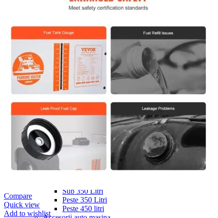
Navigație Mercedes W204
Navigație Mercedes W211
Navigație Mercedes Sprinter
Passat
Navigație Passat B5
Navigație Passat B5 5
Navigație Passat B6
Navigație Passat B7
Navigație Passat B8
Navigație Passat CC
Skoda
Navigație Skoda Fabia 1
Navigație Skoda Fabia 2
Navigație Skoda Octavia 1
Navigație Skoda Octavia 2
Navigație Skoda Octavia 3
Navigație Skoda Rapid
Navigație Skoda Superb 1
Navigație Skoda Superb 2
Navigație Toyota Avensis T25
Portbagaj Plafon Auto
Sub 350 Litri
Compare
Peste 350 Litri
Quick view
Peste 450 litri
Add to wishlist
Accesorii auto masina