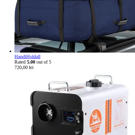
HandiHoldall
Rated
5.00
out of 5
720,00
lei