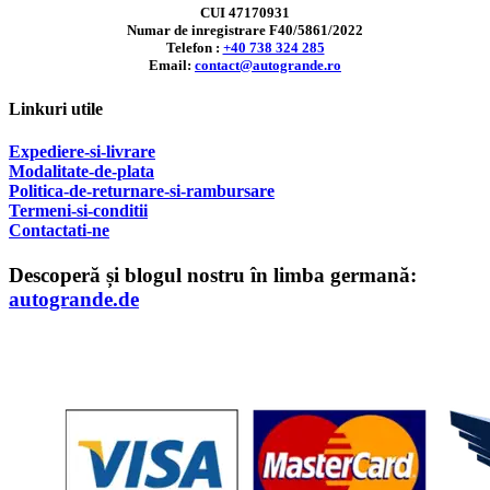
CUI 47170931
Numar de inregistrare F40/5861/2022
Telefon :
+40 738 324 285
Email:
contact@autogrande.ro
Linkuri utile
Expediere-si-livrare
Modalitate-de-plata
Politica-de-returnare-si-rambursare
T
ermeni-si-conditii
Contactati-ne
Descoperă și blogul nostru în limba germană:
autogrande.de