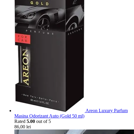
Areon Luxury Parfum
Masina Odorizant Auto (Gold 50 ml)
Rated
5.00
out of 5
86,00
lei