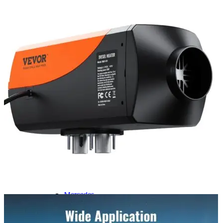
Navigatie Duster 2011
Navigatie Duster 2019
Audi
Navigatie Audi A3 8p
Navigatie Audi A4
Navigatie Audi A4 B6
Navigatie Audi A4 B7
Navigatie Audi A4 B8
Navigatie Audi A5
Navigatie Audi A6 C5
Navigatie Audi A6 C6
Navigatie Audi A6 C7
Navigatie Audi Q5
Ford
Navigație Ford Fiesta
Navigație Ford Focus 1
Navigație Ford Focus 2
Navigație Ford Focus MK3
Navigație Ford Mondeo MK3
Navigație Ford Mondeo MK4
Navigație Ford Transit
Mercedes
Navigație Mercedes C Class W203
Navigație Mercedes C Class W204
Navigație Mercedes W203