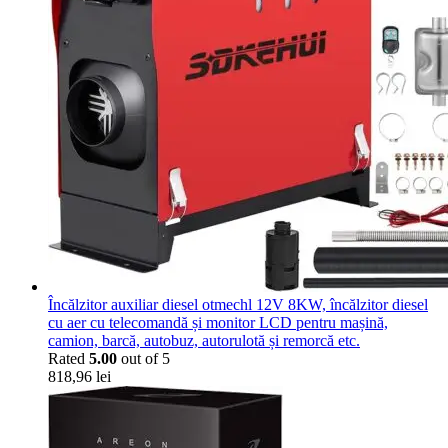
Încălzitor auxiliar diesel otmechl 12V 8KW, încălzitor diesel
cu aer cu telecomandă și monitor LCD pentru mașină,
camion, barcă, autobuz, autorulotă și remorcă etc.
Rated
5.00
out of 5
818,96
lei