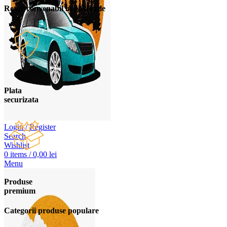
Retur convenabil in 30 de zile
Plata
securizata
Login / Register
Search
Wishlist
0
items
/
0,00
lei
Menu
Produse
premium
Categorii produse populare