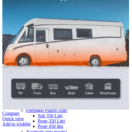
Navigație Mercedes W204
Navigație Mercedes W211
Navigație Mercedes Sprinter
Passat
Navigație Passat B5
Navigație Passat B5 5
Navigație Passat B6
Navigație Passat B7
Navigație Passat B8
Navigație Passat CC
Skoda
Navigație Skoda Fabia 1
Navigație Skoda Fabia 2
Navigație Skoda Octavia 1
Navigație Skoda Octavia 2
Navigație Skoda Octavia 3
Navigație Skoda Rapid
Navigație Skoda Superb 1
Navigație Skoda Superb 2
Navigație Toyota Avensis T25
Portbagaj Plafon Auto
Compare
Sub 350 Litri
Quick view
Peste 350 Litri
Add to wishlist
Peste 450 litri
Accesorii auto masina