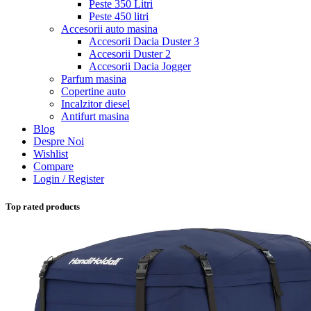
Peste 350 Litri
Peste 450 litri
Accesorii auto masina
Accesorii Dacia Duster 3
Accesorii Duster 2
Accesorii Dacia Jogger
Parfum masina
Copertine auto
Incalzitor diesel
Antifurt masina
Blog
Despre Noi
Wishlist
Compare
Login / Register
Top rated products