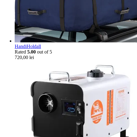
HandiHoldall
Rated
5.00
out of 5
720,00
lei