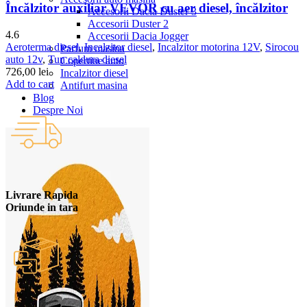
Încălzitor auxiliar VEVOR cu aer diesel, încălzitor
Accesorii Dacia Duster 3
Accesorii Duster 2
4.6
Accesorii Dacia Jogger
Aeroterma diesel
,
Incalzitor diesel
,
Incalzitor motorina 12V
,
Sirocou
Parfum masina
auto 12v
,
Tun caldura diesel
Copertine auto
726,00
lei
Incalzitor diesel
Add to cart
Antifurt masina
Blog
Despre Noi
Livrare Rapida
Oriunde in tara