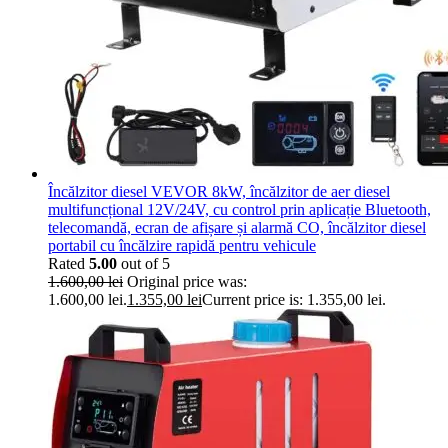
Încălzitor diesel VEVOR 8kW, încălzitor de aer diesel
multifuncțional 12V/24V, cu control prin aplicație Bluetooth,
telecomandă, ecran de afișare și alarmă CO, încălzitor diesel
portabil cu încălzire rapidă pentru vehicule
Rated
5.00
out of 5
1.600,00
lei
Original price was:
1.600,00 lei.
1.355,00
lei
Current price is: 1.355,00 lei.