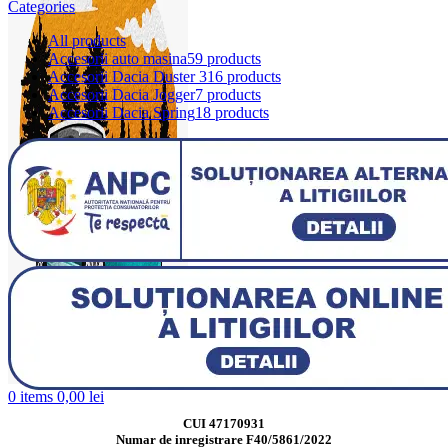
Categories
All
products
Accesorii auto masina
59 products
Accesorii Dacia Duster 3
16 products
Accesorii Dacia Jogger
7 products
Accesorii Dacia Spring
18 products
0
items
0,00
lei
CUI 47170931
Numar de inregistrare F40/5861/2022