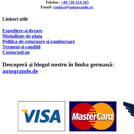
Telefon :
+40 738 324 285
Email:
contact@autogrande.ro
Linkuri utile
Expediere-si-livrare
Modalitate-de-plata
Politica-de-returnare-si-rambursare
T
ermeni-si-conditii
Contactati-ne
Descoperă și blogul nostru în limba germană:
autogrande.de