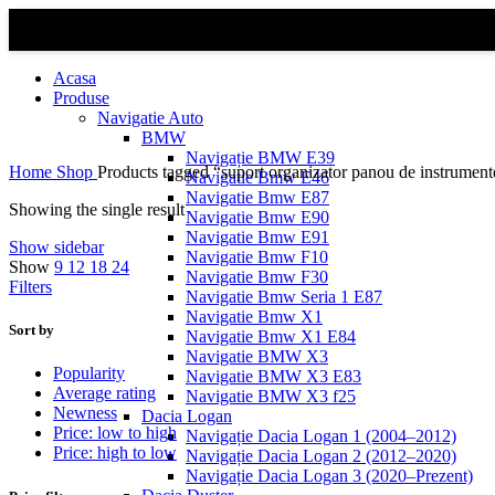
Acasa
Produse
Navigatie Auto
BMW
Navigație BMW E39
Home
Shop
Products tagged “suport organizator panou de instrument
Navigatie Bmw E46
Navigatie Bmw E87
Showing the single result
Navigatie Bmw E90
Navigatie Bmw E91
Show sidebar
Navigatie Bmw F10
Show
9
12
18
24
Navigatie Bmw F30
Filters
Navigatie Bmw Seria 1 E87
Navigatie Bmw X1
Sort by
Navigatie Bmw X1 E84
Navigatie BMW X3
Popularity
Navigatie BMW X3 E83
Average rating
Navigatie BMW X3 f25
Newness
Dacia Logan
Price: low to high
Navigație Dacia Logan 1 (2004–2012)
Price: high to low
Navigație Dacia Logan 2 (2012–2020)
Navigație Dacia Logan 3 (2020–Prezent)