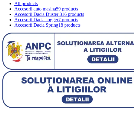
All
products
Accesorii auto masina
59 products
Accesorii Dacia Duster 3
16 products
Accesorii Dacia Jogger
7 products
Accesorii Dacia Spring
18 products