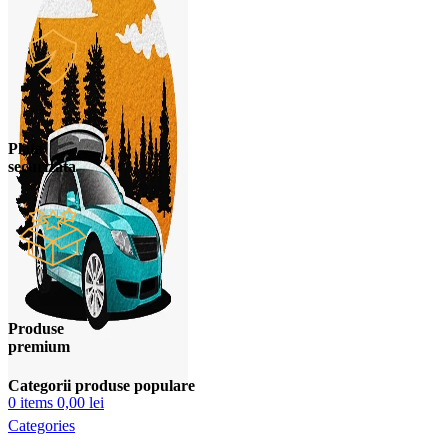
Plata
securizata
Produse
premium
Categorii produse populare
0
items
0,00
lei
Categories