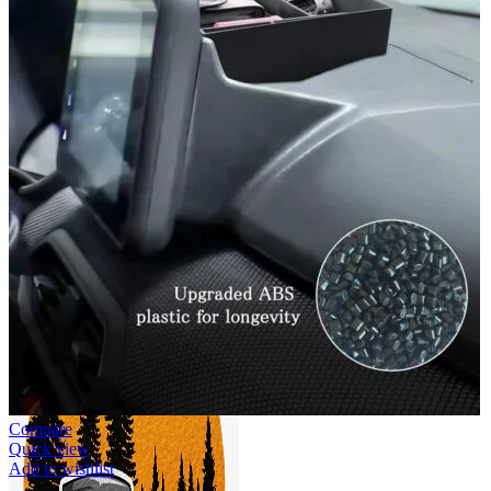
Accesorii auto masina
Accesorii Dacia Duster 3
Accesorii Duster 2
Accesorii Dacia Jogger
Parfum masina
Copertine auto
Incalzitor diesel
Antifurt masina
Blog
Despre Noi
Compare
Quick view
Add to wishlist