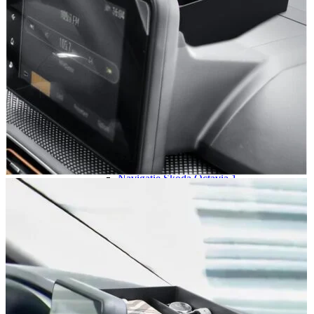
Navigație Mercedes W203
Navigație Mercedes W204
Navigație Mercedes W211
Navigație Mercedes Sprinter
Passat
Navigație Passat B5
Navigație Passat B5 5
Navigație Passat B6
Navigație Passat B7
Navigație Passat B8
Navigație Passat CC
Skoda
Navigație Skoda Fabia 1
Navigație Skoda Fabia 2
Navigație Skoda Octavia 1
Navigație Skoda Octavia 2
Navigație Skoda Octavia 3
Navigație Skoda Rapid
Navigație Skoda Superb 1
Navigație Skoda Superb 2
Navigație Toyota Avensis T25
Portbagaj Plafon Auto
Sub 350 Litri
Peste 350 Litri
Peste 450 litri