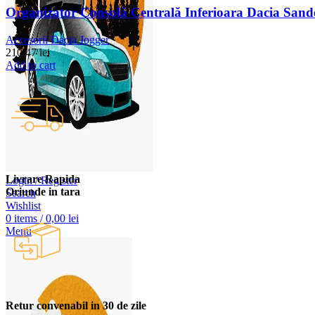
Organizator Consolă Centrală Inferioara Dacia Sand
Accesorii Dacia Jogger
210,47
lei
Add to cart
Livrare Rapida
Login / Register
Oriunde in tara
Search
Wishlist
0
items
/
0,00
lei
Menu
Retur convenabil in 30 de zile