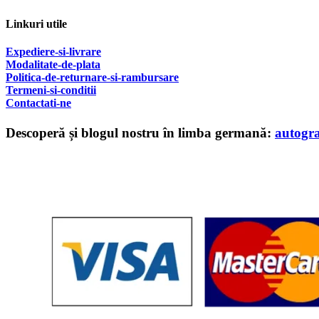
Linkuri utile
Expediere-si-livrare
Modalitate-de-plata
Politica-de-returnare-si-rambursare
T
ermeni-si-conditii
Contactati-ne
Descoperă și blogul nostru în limba germană:
autogr