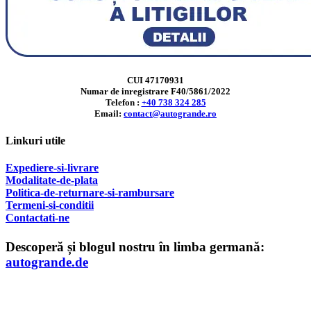
CUI 47170931
Numar de inregistrare F40/5861/2022
Telefon :
+40 738 324 285
Email:
contact@autogrande.ro
Linkuri utile
Expediere-si-livrare
Modalitate-de-plata
Politica-de-returnare-si-rambursare
T
ermeni-si-conditii
Contactati-ne
Descoperă și blogul nostru în limba germană:
autogrande.de