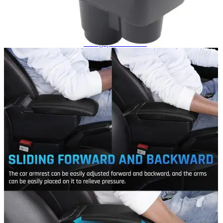
Navigație Mercedes W204
Navigație Mercedes W211
Navigație Mercedes Sprinter
Passat
Navigație Passat B5
Navigație Passat B5 5
Navigație Passat B6
Navigație Passat B7
Navigație Passat B8
Navigație Passat CC
Skoda
Navigație Skoda Fabia 1
Navigație Skoda Fabia 2
Navigație Skoda Octavia 1
Navigație Skoda Octavia 2
Navigație Skoda Octavia 3
Navigație Skoda Rapid
Navigație Skoda Superb 1
Navigație Skoda Superb 2
Navigație Toyota Avensis T25
Portbagaj Plafon Auto
Sub 350 Litri
Peste 350 Litri
Peste 450 litri
Accesorii auto masina