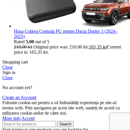
Husa Cotiera Centrala PU pentru Dacia Duster 3 (2024–
2025)
Rated
5.00
out of 5
210,00
lei
Original price was: 210,00 lei.
165,35
lei
Current
price is: 165,35 lei.
Shopping cart
Close
Sign in
Close
No account yet?
Create an Account
Folosim cookie-uri pentru a vă îmbunătăți experiența pe site-ul
nostru web. Prin navigarea pe acest site web, sunteți de acord cu
utilizarea cookie-urilor de către noi.
More info
Accept
Search
Start typing to see products you are looking for.