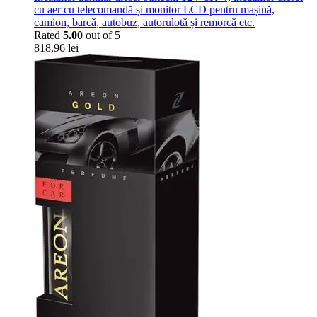
cu aer cu telecomandă și monitor LCD pentru mașină,
camion, barcă, autobuz, autorulotă și remorcă etc.
Rated
5.00
out of 5
818,96
lei