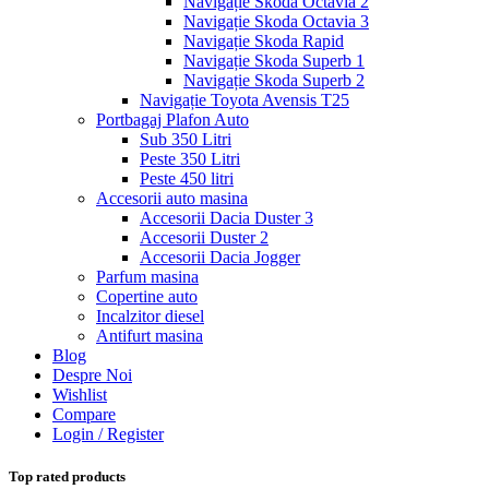
Navigație Skoda Octavia 2
Navigație Skoda Octavia 3
Navigație Skoda Rapid
Navigație Skoda Superb 1
Navigație Skoda Superb 2
Navigație Toyota Avensis T25
Portbagaj Plafon Auto
Sub 350 Litri
Peste 350 Litri
Peste 450 litri
Accesorii auto masina
Accesorii Dacia Duster 3
Accesorii Duster 2
Accesorii Dacia Jogger
Parfum masina
Copertine auto
Incalzitor diesel
Antifurt masina
Blog
Despre Noi
Wishlist
Compare
Login / Register
Top rated products