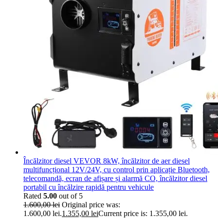
Încălzitor diesel VEVOR 8kW, încălzitor de aer diesel
multifuncțional 12V/24V, cu control prin aplicație Bluetooth,
telecomandă, ecran de afișare și alarmă CO, încălzitor diesel
portabil cu încălzire rapidă pentru vehicule
Rated
5.00
out of 5
1.600,00
lei
Original price was:
1.600,00 lei.
1.355,00
lei
Current price is: 1.355,00 lei.