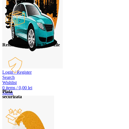
Retur convenabil in 30 de zile
Login / Register
Search
Wishlist
0
items
/
0,00
lei
Plata
Menu
securizata