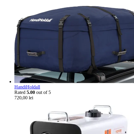
HandiHoldall
Rated
5.00
out of 5
720,00
lei