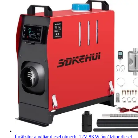
Încălzitor auxiliar diesel otmechl 12V 8KW, încălzitor diesel