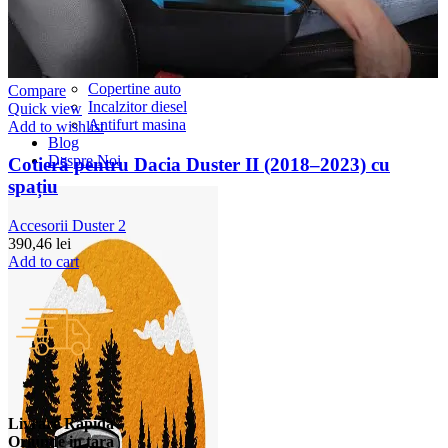
Accesorii Dacia Duster 3
Accesorii Duster 2
Accesorii Dacia Jogger
Parfum masina
Copertine auto
Compare
Incalzitor diesel
Quick view
Antifurt masina
Add to wishlist
Blog
Despre Noi
Cotieră pentru Dacia Duster II (2018–2023) cu
spațiu
Accesorii Duster 2
390,46
lei
Add to cart
Livrare Rapida
Oriunde in tara