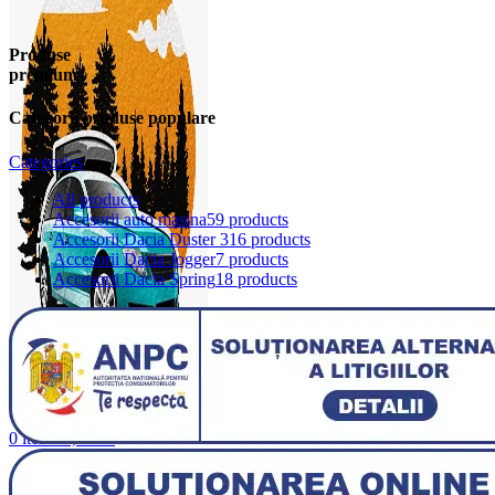
Produse
premium
Categorii produse populare
Categories
All
products
Accesorii auto masina
59 products
Accesorii Dacia Duster 3
16 products
Accesorii Dacia Jogger
7 products
Accesorii Dacia Spring
18 products
0
items
0,00
lei