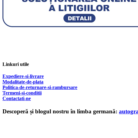
Linkuri utile
Expediere-si-livrare
Modalitate-de-plata
Politica-de-returnare-si-rambursare
T
ermeni-si-conditii
Contactati-ne
Descoperă și blogul nostru în limba germană:
autogr