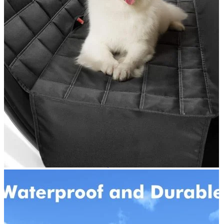
Navigație Mercedes W203
Navigație Mercedes W204
Navigație Mercedes W211
Navigație Mercedes Sprinter
Passat
Navigație Passat B5
Navigație Passat B5 5
Navigație Passat B6
Navigație Passat B7
Navigație Passat B8
Navigație Passat CC
Skoda
Navigație Skoda Fabia 1
Navigație Skoda Fabia 2
Navigație Skoda Octavia 1
Navigație Skoda Octavia 2
Navigație Skoda Octavia 3
Navigație Skoda Rapid
Navigație Skoda Superb 1
Navigație Skoda Superb 2
Navigație Toyota Avensis T25
Portbagaj Plafon Auto
Sub 350 Litri
Peste 350 Litri
Peste 450 litri