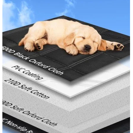
Accesorii auto masina
Accesorii Dacia Duster 3
Accesorii Duster 2
Accesorii Dacia Jogger
Parfum masina
Copertine auto
Incalzitor diesel
Antifurt masina
Blog
Despre Noi