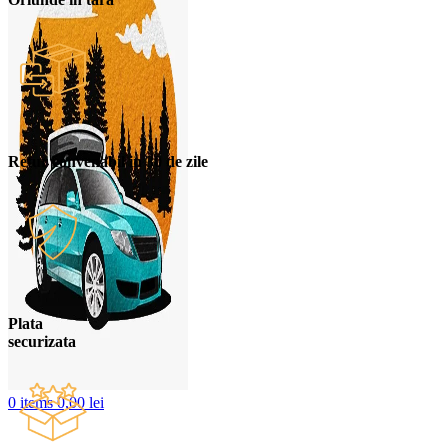
Retur convenabil in 30 de zile
Plata
securizata
0
items
0,00
lei