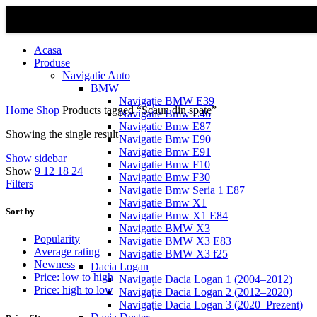
Acasa
Produse
Navigatie Auto
BMW
Navigație BMW E39
Home
Shop
Products tagged “Scaun din spate”
Navigatie Bmw E46
Navigatie Bmw E87
Showing the single result
Navigatie Bmw E90
Navigatie Bmw E91
Show sidebar
Navigatie Bmw F10
Show
9
12
18
24
Navigatie Bmw F30
Filters
Navigatie Bmw Seria 1 E87
Navigatie Bmw X1
Sort by
Navigatie Bmw X1 E84
Navigatie BMW X3
Popularity
Navigatie BMW X3 E83
Average rating
Navigatie BMW X3 f25
Newness
Dacia Logan
Price: low to high
Navigație Dacia Logan 1 (2004–2012)
Price: high to low
Navigație Dacia Logan 2 (2012–2020)
Navigație Dacia Logan 3 (2020–Prezent)