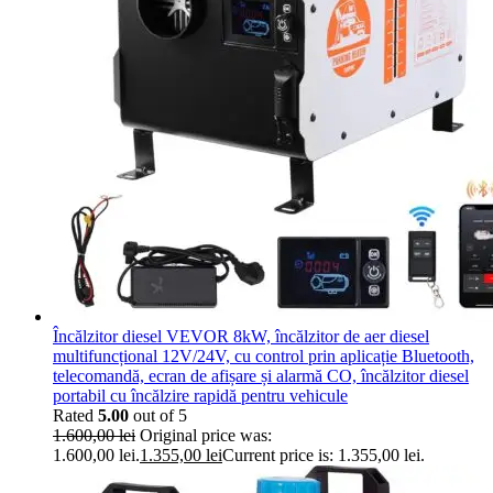
Încălzitor diesel VEVOR 8kW, încălzitor de aer diesel
multifuncțional 12V/24V, cu control prin aplicație Bluetooth,
telecomandă, ecran de afișare și alarmă CO, încălzitor diesel
portabil cu încălzire rapidă pentru vehicule
Rated
5.00
out of 5
1.600,00
lei
Original price was:
1.600,00 lei.
1.355,00
lei
Current price is: 1.355,00 lei.