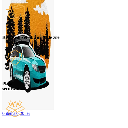
Retur convenabil in 30 de zile
Plata
securizata
0
items
0,00
lei