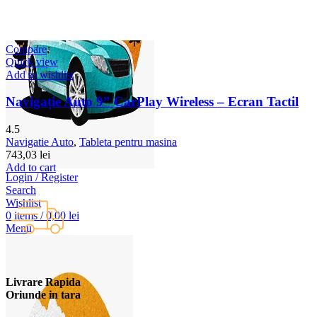
Compare
Quick view
Add to wishlist
Navigație Auto 9” CarPlay Wireless – Ecran Tactil
4.5
Navigatie Auto
,
Tableta pentru masina
743,03
lei
Add to cart
Login / Register
Search
Wishlist
0
items
/
0,00
lei
Menu
Livrare Rapida
Oriunde in tara