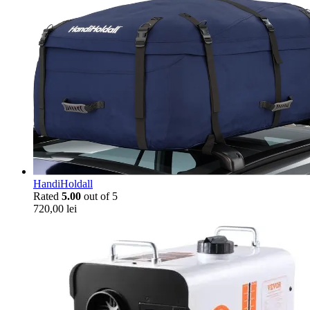
HandiHoldall
Rated
5.00
out of 5
720,00
lei