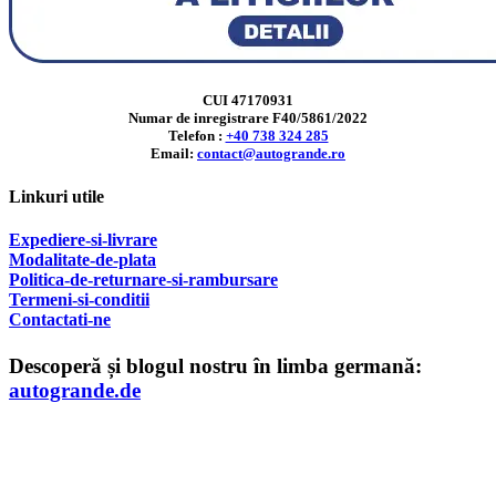
CUI 47170931
Numar de inregistrare F40/5861/2022
Telefon :
+40 738 324 285
Email:
contact@autogrande.ro
Linkuri utile
Expediere-si-livrare
Modalitate-de-plata
Politica-de-returnare-si-rambursare
T
ermeni-si-conditii
Contactati-ne
Descoperă și blogul nostru în limba germană:
autogrande.de