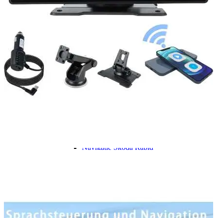
Navigație Mercedes W204
Navigație Mercedes W211
Navigație Mercedes Sprinter
Passat
Navigație Passat B5
Navigație Passat B5 5
Navigație Passat B6
Navigație Passat B7
Navigație Passat B8
Navigație Passat CC
Skoda
Navigație Skoda Fabia 1
Navigație Skoda Fabia 2
Navigație Skoda Octavia 1
Navigație Skoda Octavia 2
Navigație Skoda Octavia 3
Navigație Skoda Rapid
Navigație Skoda Superb 1
Navigație Skoda Superb 2
Navigație Toyota Avensis T25
Portbagaj Plafon Auto
Sub 350 Litri
Peste 350 Litri
Peste 450 litri
Accesorii auto masina