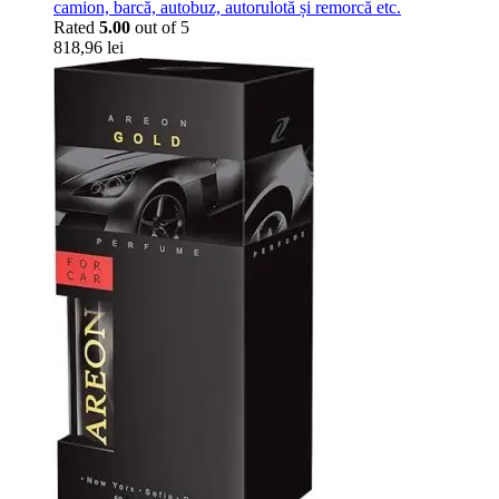
camion, barcă, autobuz, autorulotă și remorcă etc.
Rated
5.00
out of 5
818,96
lei