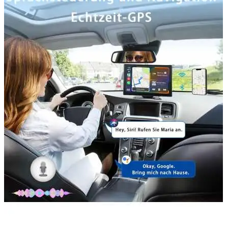
Accesorii Dacia Duster 3
Accesorii Duster 2
Accesorii Dacia Jogger
Parfum masina
Copertine auto
Incalzitor diesel
Antifurt masina
Blog
Despre Noi