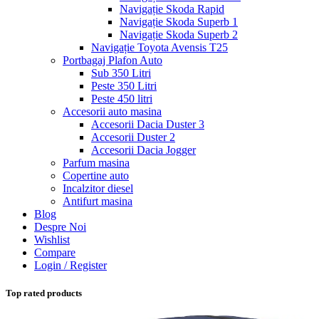
Navigație Skoda Rapid
Navigație Skoda Superb 1
Navigație Skoda Superb 2
Navigație Toyota Avensis T25
Portbagaj Plafon Auto
Sub 350 Litri
Peste 350 Litri
Peste 450 litri
Accesorii auto masina
Accesorii Dacia Duster 3
Accesorii Duster 2
Accesorii Dacia Jogger
Parfum masina
Copertine auto
Incalzitor diesel
Antifurt masina
Blog
Despre Noi
Wishlist
Compare
Login / Register
Top rated products