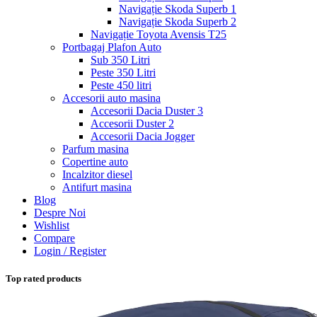
Navigație Skoda Superb 1
Navigație Skoda Superb 2
Navigație Toyota Avensis T25
Portbagaj Plafon Auto
Sub 350 Litri
Peste 350 Litri
Peste 450 litri
Accesorii auto masina
Accesorii Dacia Duster 3
Accesorii Duster 2
Accesorii Dacia Jogger
Parfum masina
Copertine auto
Incalzitor diesel
Antifurt masina
Blog
Despre Noi
Wishlist
Compare
Login / Register
Top rated products