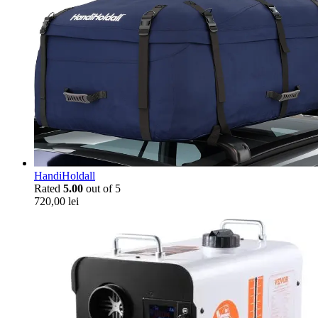
HandiHoldall
Rated
5.00
out of 5
720,00
lei