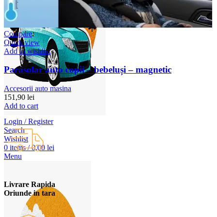
Compare
Quick view
Add to wishlist
Parasolar auto copii – bebeluși – magnetic
Accesorii auto masina
151,90
lei
Add to cart
Login / Register
Search
Wishlist
0
items
/
0,00
lei
Menu
Livrare Rapida
Oriunde in tara