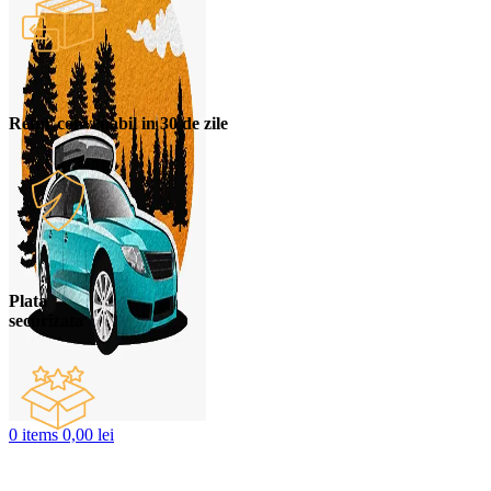
Retur convenabil in 30 de zile
Plata
securizata
0
items
0,00
lei