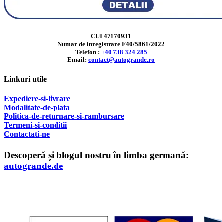
CUI 47170931
Numar de inregistrare F40/5861/2022
Telefon :
+40 738 324 285
Email:
contact@autogrande.ro
Linkuri utile
Expediere-si-livrare
Modalitate-de-plata
Politica-de-returnare-si-rambursare
T
ermeni-si-conditii
Contactati-ne
Descoperă și blogul nostru în limba germană:
autogrande.de