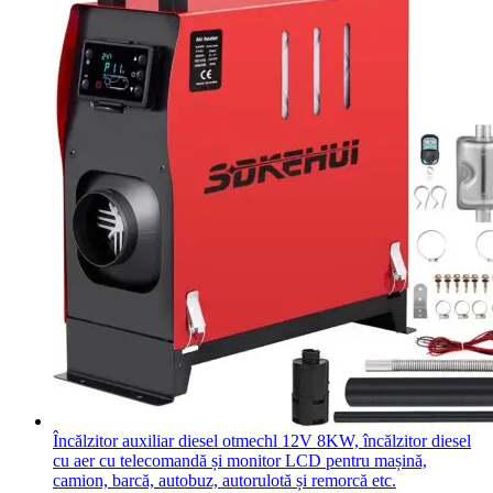
Încălzitor auxiliar diesel otmechl 12V 8KW, încălzitor diesel
cu aer cu telecomandă și monitor LCD pentru mașină,
camion, barcă, autobuz, autorulotă și remorcă etc.