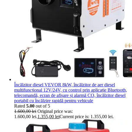
Încălzitor diesel VEVOR 8kW, încălzitor de aer diesel
multifuncțional 12V/24V, cu control prin aplicație Bluetooth,
telecomandă, ecran de afișare și alarmă CO, încălzitor diesel
portabil cu încălzire rapidă pentru vehicule
Rated
5.00
out of 5
1.600,00
lei
Original price was:
1.600,00 lei.
1.355,00
lei
Current price is: 1.355,00 lei.