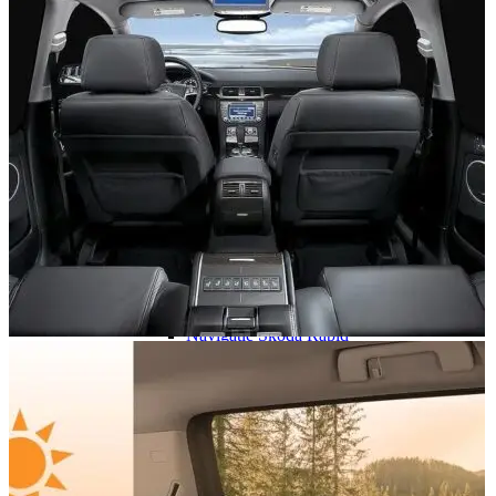
Navigație Mercedes W204
Navigație Mercedes W211
Navigație Mercedes Sprinter
Passat
Navigație Passat B5
Navigație Passat B5 5
Navigație Passat B6
Navigație Passat B7
Navigație Passat B8
Navigație Passat CC
Skoda
Navigație Skoda Fabia 1
Navigație Skoda Fabia 2
Navigație Skoda Octavia 1
Navigație Skoda Octavia 2
Navigație Skoda Octavia 3
Navigație Skoda Rapid
Navigație Skoda Superb 1
Navigație Skoda Superb 2
Navigație Toyota Avensis T25
Portbagaj Plafon Auto
Sub 350 Litri
Peste 350 Litri
Peste 450 litri
Accesorii auto masina