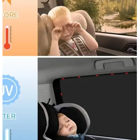
Accesorii Dacia Duster 3
Accesorii Duster 2
Accesorii Dacia Jogger
Parfum masina
Copertine auto
Incalzitor diesel
Antifurt masina
Blog
Despre Noi