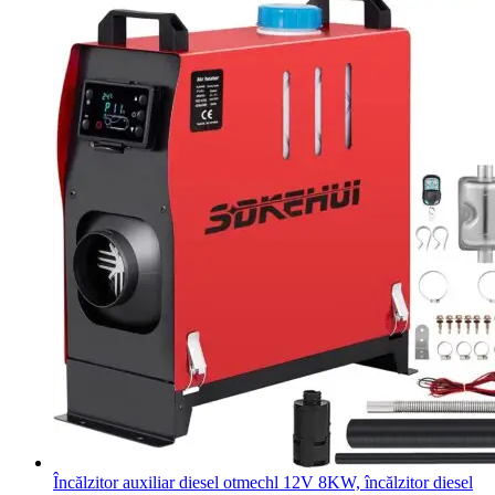
Încălzitor auxiliar diesel otmechl 12V 8KW, încălzitor diesel