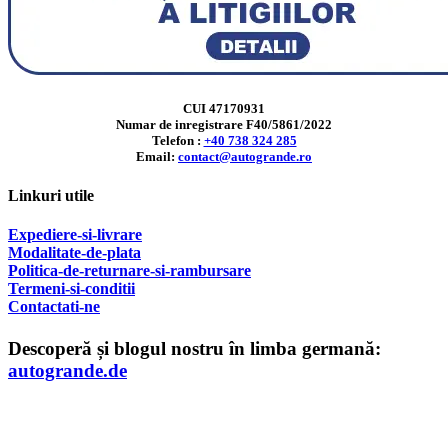
CUI 47170931
Numar de inregistrare F40/5861/2022
Telefon :
+40 738 324 285
Email:
contact@autogrande.ro
Linkuri utile
Expediere-si-livrare
Modalitate-de-plata
Politica-de-returnare-si-rambursare
T
ermeni-si-conditii
Contactati-ne
Descoperă și blogul nostru în limba germană:
autogrande.de