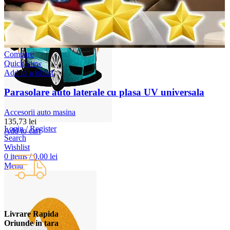
Compare
Quick view
Add to wishlist
Parasolare auto laterale cu plasa UV universala
Accesorii auto masina
135,73
lei
Login / Register
Add to cart
Search
Wishlist
0
items
/
0,00
lei
Menu
Livrare Rapida
Oriunde in tara