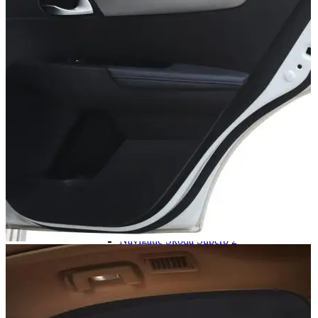
Navigație Mercedes W204
Navigație Mercedes W211
Navigație Mercedes Sprinter
Passat
Navigație Passat B5
Navigație Passat B5 5
Navigație Passat B6
Navigație Passat B7
Navigație Passat B8
Navigație Passat CC
Skoda
Navigație Skoda Fabia 1
Navigație Skoda Fabia 2
Navigație Skoda Octavia 1
Navigație Skoda Octavia 2
Navigație Skoda Octavia 3
Navigație Skoda Rapid
Navigație Skoda Superb 1
Navigație Skoda Superb 2
Navigație Toyota Avensis T25
Portbagaj Plafon Auto
Sub 350 Litri
Peste 350 Litri
Peste 450 litri
Accesorii auto masina