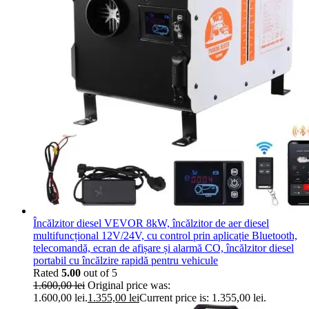
Încălzitor diesel VEVOR 8kW, încălzitor de aer diesel
multifuncțional 12V/24V, cu control prin aplicație Bluetooth,
telecomandă, ecran de afișare și alarmă CO, încălzitor diesel
portabil cu încălzire rapidă pentru vehicule
Rated
5.00
out of 5
1.600,00
lei
Original price was:
1.600,00 lei.
1.355,00
lei
Current price is: 1.355,00 lei.