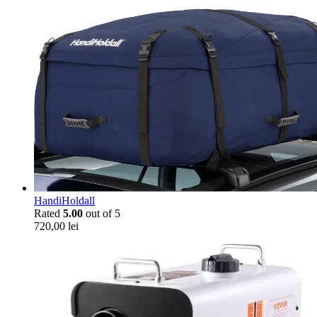
HandiHoldall
Rated
5.00
out of 5
720,00
lei