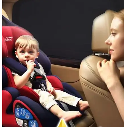
Accesorii Dacia Duster 3
Accesorii Duster 2
Accesorii Dacia Jogger
Parfum masina
Copertine auto
Incalzitor diesel
Antifurt masina
Blog
Despre Noi