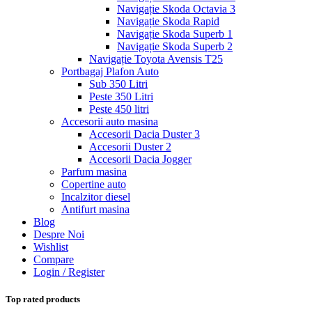
Navigație Skoda Octavia 3
Navigație Skoda Rapid
Navigație Skoda Superb 1
Navigație Skoda Superb 2
Navigație Toyota Avensis T25
Portbagaj Plafon Auto
Sub 350 Litri
Peste 350 Litri
Peste 450 litri
Accesorii auto masina
Accesorii Dacia Duster 3
Accesorii Duster 2
Accesorii Dacia Jogger
Parfum masina
Copertine auto
Incalzitor diesel
Antifurt masina
Blog
Despre Noi
Wishlist
Compare
Login / Register
Top rated products