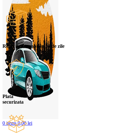
Retur convenabil in 30 de zile
Plata
securizata
0
items
0,00
lei