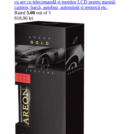
cu aer cu telecomandă și monitor LCD pentru mașină,
camion, barcă, autobuz, autorulotă și remorcă etc.
Rated
5.00
out of 5
818,96
lei