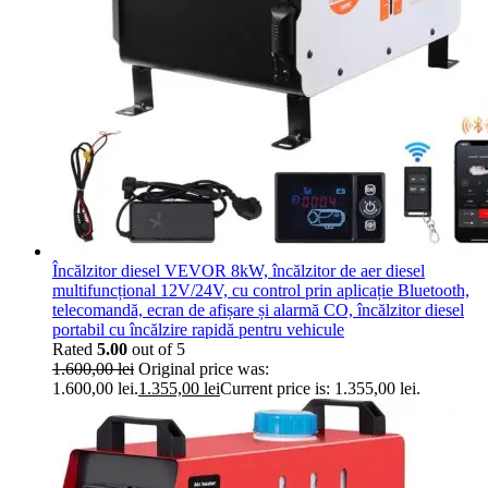
Încălzitor diesel VEVOR 8kW, încălzitor de aer diesel
multifuncțional 12V/24V, cu control prin aplicație Bluetooth,
telecomandă, ecran de afișare și alarmă CO, încălzitor diesel
portabil cu încălzire rapidă pentru vehicule
Rated
5.00
out of 5
1.600,00
lei
Original price was:
1.600,00 lei.
1.355,00
lei
Current price is: 1.355,00 lei.