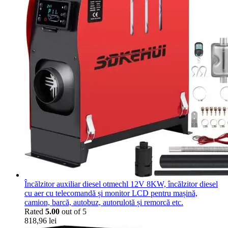
Încălzitor auxiliar diesel otmechl 12V 8KW, încălzitor diesel
cu aer cu telecomandă și monitor LCD pentru mașină,
camion, barcă, autobuz, autorulotă și remorcă etc.
Rated
5.00
out of 5
818,96
lei