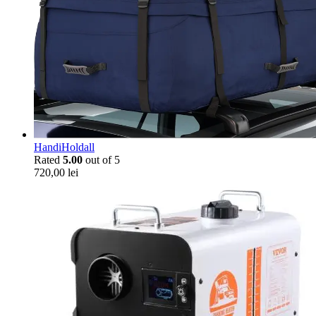
HandiHoldall
Rated
5.00
out of 5
720,00
lei