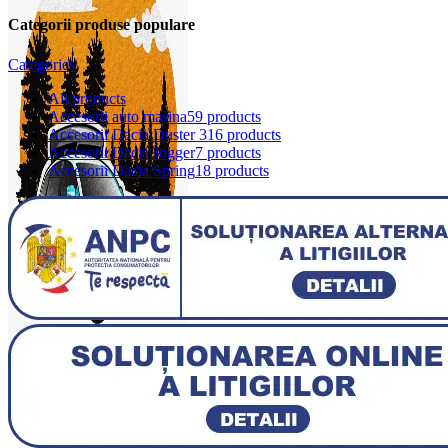
Categorii produse populare
Categories
All
products
Accesorii auto masina
59 products
Accesorii Dacia Duster 3
16 products
Accesorii Dacia Jogger
7 products
Accesorii Dacia Spring
18 products
0
items
0,00
lei