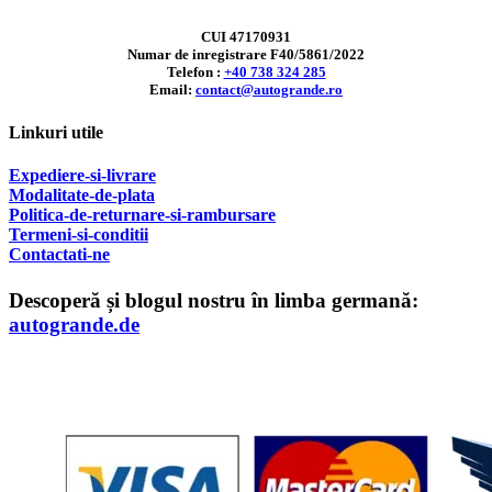
CUI 47170931
Numar de inregistrare F40/5861/2022
Telefon :
+40 738 324 285
Email:
contact@autogrande.ro
Linkuri utile
Expediere-si-livrare
Modalitate-de-plata
Politica-de-returnare-si-rambursare
T
ermeni-si-conditii
Contactati-ne
Descoperă și blogul nostru în limba germană:
autogrande.de