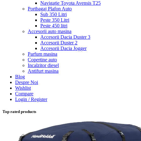
Navigație Toyota Avensis T25
Portbagaj Plafon Auto
Sub 350 Litri
Peste 350 Litri
Peste 450 litri
Accesorii auto masina
Accesorii Dacia Duster 3
Accesorii Duster 2
Accesorii Dacia Jogger
Parfum masina
Copertine auto
Incalzitor diesel
Antifurt masina
Blog
Despre Noi
Wishlist
Compare
Login / Register
Top rated products