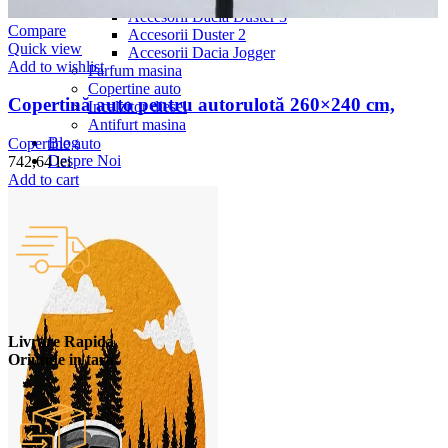
Accesorii Dacia Duster 3
Compare
Accesorii Duster 2
Quick view
Accesorii Dacia Jogger
Add to wishlist
Parfum masina
Copertine auto
Copertină auto pentru autorulotă 260×240 cm,
Incalzitor diesel
Antifurt masina
Blog
Copertine auto
Despre Noi
742,64
lei
Add to cart
Livrare Rapida
Oriunde in tara