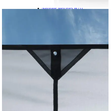
Navigație Mercedes W204
Navigație Mercedes W211
Navigație Mercedes Sprinter
Passat
Navigație Passat B5
Navigație Passat B5 5
Navigație Passat B6
Navigație Passat B7
Navigație Passat B8
Navigație Passat CC
Skoda
Navigație Skoda Fabia 1
Navigație Skoda Fabia 2
Navigație Skoda Octavia 1
Navigație Skoda Octavia 2
Navigație Skoda Octavia 3
Navigație Skoda Rapid
Navigație Skoda Superb 1
Navigație Skoda Superb 2
Navigație Toyota Avensis T25
Portbagaj Plafon Auto
Sub 350 Litri
Peste 350 Litri
Peste 450 litri
Accesorii auto masina