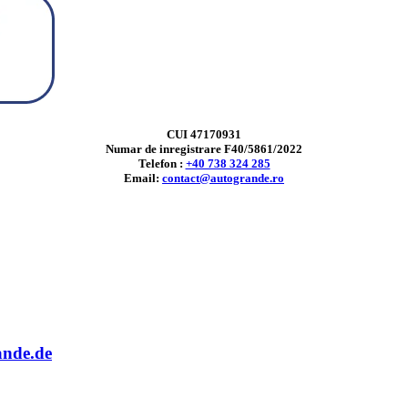
CUI 47170931
Numar de inregistrare F40/5861/2022
Telefon :
+40 738 324 285
Email:
contact@autogrande.ro
ande.de