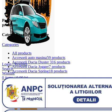
Produse
premium
Categorii produse populare
Categories
All
products
Accesorii auto masina
59 products
Accesorii Dacia Duster 3
16 products
Login / Register
Accesorii Dacia Jogger
7 products
Search
Accesorii Dacia Spring
18 products
Wishlist
0
items
/
0,00
lei
Menu