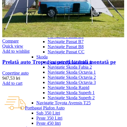
Navigație Mercedes W203
Navigație Mercedes W204
Navigație Mercedes W211
Navigație Mercedes Sprinter
Passat
Navigație Passat B5
Navigație Passat B5 5
Navigație Passat B6
Compare
Navigație Passat B7
Quick view
Navigație Passat B8
Add to wishlist
Navigație Passat CC
Skoda
Prelată auto Tropea cu pereți laterali montată pe
Navigație Skoda Fabia 1
Navigație Skoda Fabia 2
Navigație Skoda Octavia 1
Copertine auto
Navigație Skoda Octavia 2
947,53
lei
Navigație Skoda Octavia 3
Add to cart
Navigație Skoda Rapid
Navigație Skoda Superb 1
Navigație Skoda Superb 2
Navigație Toyota Avensis T25
Portbagaj Plafon Auto
Sub 350 Litri
Peste 350 Litri
Peste 450 litri