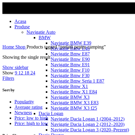
Acasa
Produse
Navigatie Auto
BMW
Navigație BMW E39
Home
Shop
Products tagged “prelată pentru camping”
Navigatie Bmw E46
Navigatie Bmw E87
Showing the single result
Navigatie Bmw E90
Navigatie Bmw E91
Show sidebar
Navigatie Bmw F10
Show
9
12
18
24
Navigatie Bmw F30
Filters
Navigatie Bmw Seria 1 E87
Navigatie Bmw X1
Sort by
Navigatie Bmw X1 E84
Navigatie BMW X3
Popularity
Navigatie BMW X3 E83
Average rating
Navigatie BMW X3 f25
Newness
Dacia Logan
Price: low to high
Navigație Dacia Logan 1 (2004–2012)
Price: high to low
Navigație Dacia Logan 2 (2012–2020)
Navigație Dacia Logan 3 (2020–Prezent)