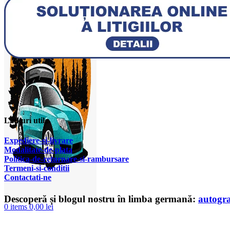
Linkuri utile
Expediere-si-livrare
Modalitate-de-plata
Politica-de-returnare-si-rambursare
T
ermeni-si-conditii
Contactati-ne
Descoperă și blogul nostru în limba germană:
autogr
0
items
0,00
lei