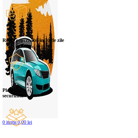
Retur convenabil in 30 de zile
Plata
securizata
0
items
0,00
lei