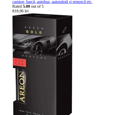
camion, barcă, autobuz, autorulotă și remorcă etc.
Rated
5.00
out of 5
818,96
lei