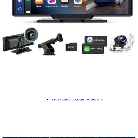
Navigație Mercedes W204
Navigație Mercedes W211
Navigație Mercedes Sprinter
Passat
Navigație Passat B5
Navigație Passat B5 5
Navigație Passat B6
Navigație Passat B7
Navigație Passat B8
Navigație Passat CC
Skoda
Navigație Skoda Fabia 1
Navigație Skoda Fabia 2
Navigație Skoda Octavia 1
Navigație Skoda Octavia 2
Navigație Skoda Octavia 3
Navigație Skoda Rapid
Navigație Skoda Superb 1
Navigație Skoda Superb 2
Navigație Toyota Avensis T25
Portbagaj Plafon Auto
Sub 350 Litri
Peste 350 Litri
Peste 450 litri
Accesorii auto masina