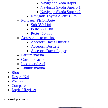
Navigație Skoda Rapid
Navigație Skoda Superb 1
Navigație Skoda Superb 2
Navigație Toyota Avensis T25
Portbagaj Plafon Auto
Sub 350 Litri
Peste 350 Litri
Peste 450 litri
Accesorii auto masina
Accesorii Dacia Duster 3
Accesorii Duster 2
Accesorii Dacia Jogger
Parfum masina
Copertine auto
Incalzitor diesel
Antifurt masina
Blog
Despre Noi
Wishlist
Compare
Login / Register
Top rated products