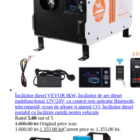
Încălzitor diesel VEVOR 8kW, încălzitor de aer diesel
multifuncțional 12V/24V, cu control prin aplicație Bluetooth,
telecomandă, ecran de afișare și alarmă CO, încălzitor diesel
portabil cu încălzire rapidă pentru vehicule
Rated
5.00
out of 5
1.600,00
lei
Original price was:
1.600,00 lei.
1.355,00
lei
Current price is: 1.355,00 lei.