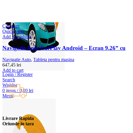
Compare
Quick view
Add to wishlist
Navigatie Auto CarPlay Android – Ecran 9.26” cu
Navigatie Auto
,
Tableta pentru masina
647,45
lei
Add to cart
Login / Register
Search
Wishlist
0
items
/
0,00
lei
Menu
Livrare Rapida
Oriunde in tara