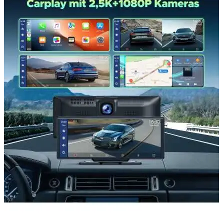
Accesorii Dacia Duster 3
Accesorii Duster 2
Accesorii Dacia Jogger
Parfum masina
Copertine auto
Incalzitor diesel
Antifurt masina
Blog
Despre Noi