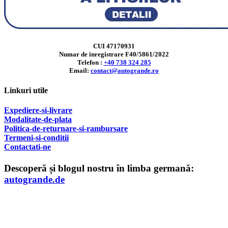
CUI 47170931
Numar de inregistrare F40/5861/2022
Telefon :
+40 738 324 285
Email:
contact@autogrande.ro
Linkuri utile
Expediere-si-livrare
Modalitate-de-plata
Politica-de-returnare-si-rambursare
T
ermeni-si-conditii
Contactati-ne
Descoperă și blogul nostru în limba germană:
autogrande.de