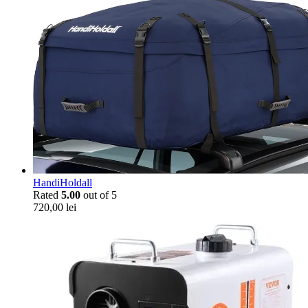
HandiHoldall
Rated
5.00
out of 5
720,00
lei