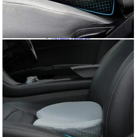
Navigație Mercedes W204
Navigație Mercedes W211
Navigație Mercedes Sprinter
Passat
Navigație Passat B5
Navigație Passat B5 5
Navigație Passat B6
Navigație Passat B7
Navigație Passat B8
Navigație Passat CC
Skoda
Navigație Skoda Fabia 1
Navigație Skoda Fabia 2
Navigație Skoda Octavia 1
Navigație Skoda Octavia 2
Navigație Skoda Octavia 3
Navigație Skoda Rapid
Navigație Skoda Superb 1
Navigație Skoda Superb 2
Navigație Toyota Avensis T25
Portbagaj Plafon Auto
Sub 350 Litri
Peste 350 Litri
Peste 450 litri
Accesorii auto masina