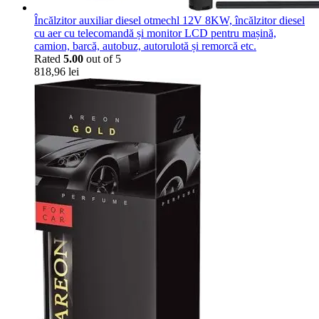
Încălzitor auxiliar diesel otmechl 12V 8KW, încălzitor diesel
cu aer cu telecomandă și monitor LCD pentru mașină,
camion, barcă, autobuz, autorulotă și remorcă etc.
Rated
5.00
out of 5
818,96
lei