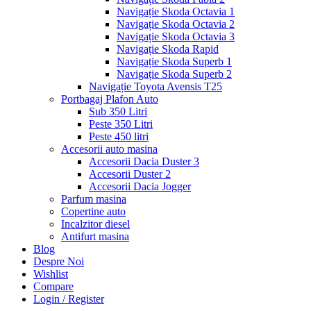
Navigație Skoda Octavia 1
Navigație Skoda Octavia 2
Navigație Skoda Octavia 3
Navigație Skoda Rapid
Navigație Skoda Superb 1
Navigație Skoda Superb 2
Navigație Toyota Avensis T25
Portbagaj Plafon Auto
Sub 350 Litri
Peste 350 Litri
Peste 450 litri
Accesorii auto masina
Accesorii Dacia Duster 3
Accesorii Duster 2
Accesorii Dacia Jogger
Parfum masina
Copertine auto
Incalzitor diesel
Antifurt masina
Blog
Despre Noi
Wishlist
Compare
Login / Register