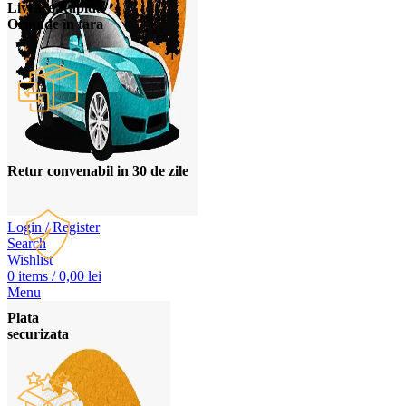
Livrare Rapida
Oriunde in tara
Retur convenabil in 30 de zile
Login / Register
Search
Wishlist
0
items
/
0,00
lei
Menu
Plata
securizata