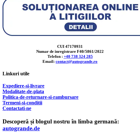
CUI 47170931
Numar de inregistrare F40/5861/2022
Telefon :
+40 738 324 285
Email:
contact@autogrande.ro
Linkuri utile
Expediere-si-livrare
Modalitate-de-plata
Politica-de-returnare-si-rambursare
T
ermeni-si-conditii
Contactati-ne
Descoperă și blogul nostru în limba germană:
autogrande.de