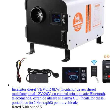
Încălzitor diesel VEVOR 8kW, încălzitor de aer diesel
multifuncțional 12V/24V, cu control prin aplicație Bluetooth,
telecomandă, ecran de afișare și alarmă CO, încălzitor diesel
portabil cu încălzire rapidă pentru vehicule
Rated
5.00
out of 5