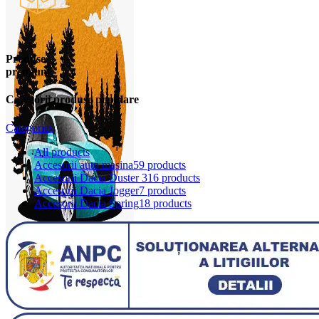
Produse
premium
Categorii produse populare
Categories
All
products
Accesorii auto masina
59 products
Accesorii Dacia Duster 3
16 products
Accesorii Dacia Jogger
7 products
Accesorii Dacia Spring
18 products
0
items
0,00
lei