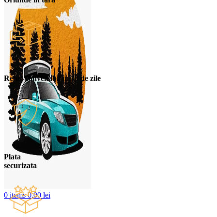
Retur convenabil in 30 de zile
Plata
securizata
0
items
0,00
lei