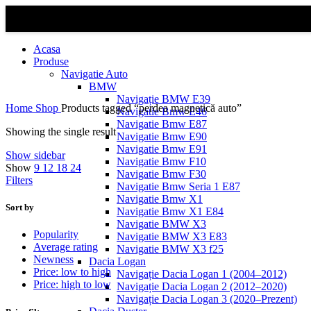
Acasa
Produse
Navigatie Auto
BMW
Navigație BMW E39
Home
Shop
Products tagged “perdea magnetică auto”
Navigatie Bmw E46
Navigatie Bmw E87
Showing the single result
Navigatie Bmw E90
Navigatie Bmw E91
Show sidebar
Navigatie Bmw F10
Show
9
12
18
24
Navigatie Bmw F30
Filters
Navigatie Bmw Seria 1 E87
Navigatie Bmw X1
Sort by
Navigatie Bmw X1 E84
Navigatie BMW X3
Popularity
Navigatie BMW X3 E83
Average rating
Navigatie BMW X3 f25
Newness
Dacia Logan
Price: low to high
Navigație Dacia Logan 1 (2004–2012)
Price: high to low
Navigație Dacia Logan 2 (2012–2020)
Navigație Dacia Logan 3 (2020–Prezent)