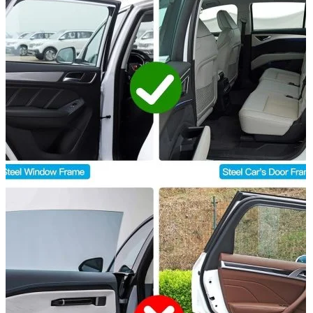
Accesorii auto masina
Accesorii Dacia Duster 3
Accesorii Duster 2
Accesorii Dacia Jogger
Parfum masina
Copertine auto
Incalzitor diesel
Antifurt masina
Blog
Despre Noi