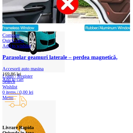
Compare
Quick view
Add to wishlist
Parasolar geamuri laterale – perdea magnetică,
Accesorii auto masina
169,86
lei
Login / Register
Add to cart
Search
Wishlist
0
items
/
0,00
lei
Menu
Livrare Rapida
Oriunde in tara