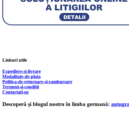
Linkuri utile
Expediere-si-livrare
Modalitate-de-plata
Politica-de-returnare-si-rambursare
T
ermeni-si-conditii
Contactati-ne
Descoperă și blogul nostru în limba germană:
autogr