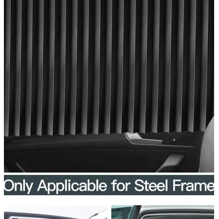
Navigație Mercedes W203
Navigație Mercedes W204
Navigație Mercedes W211
Navigație Mercedes Sprinter
Passat
Navigație Passat B5
Navigație Passat B5 5
Navigație Passat B6
Navigație Passat B7
Navigație Passat B8
Navigație Passat CC
Skoda
Navigație Skoda Fabia 1
Navigație Skoda Fabia 2
Navigație Skoda Octavia 1
Navigație Skoda Octavia 2
Navigație Skoda Octavia 3
Navigație Skoda Rapid
Navigație Skoda Superb 1
Navigație Skoda Superb 2
Navigație Toyota Avensis T25
Portbagaj Plafon Auto
Sub 350 Litri
Peste 350 Litri
Peste 450 litri