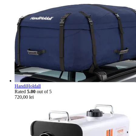
HandiHoldall
Rated
5.00
out of 5
720,00
lei