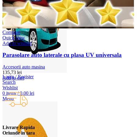
Compare
Quick view
Add to wishlist
Parasolare auto laterale cu plasa UV universala
Accesorii auto masina
135,73
lei
Login / Register
Add to cart
Search
Wishlist
0
items
/
0,00
lei
Menu
Livrare Rapida
Oriunde in tara