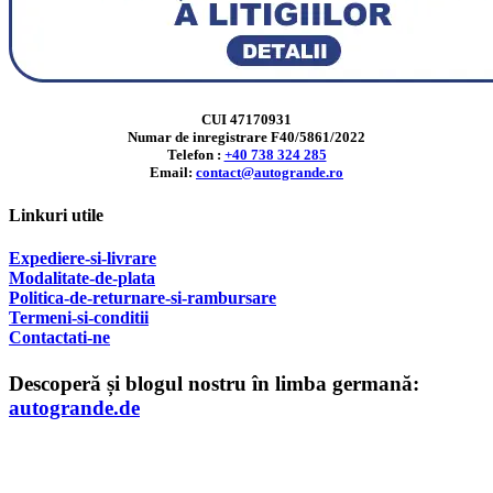
CUI 47170931
Numar de inregistrare F40/5861/2022
Telefon :
+40 738 324 285
Email:
contact@autogrande.ro
Linkuri utile
Expediere-si-livrare
Modalitate-de-plata
Politica-de-returnare-si-rambursare
T
ermeni-si-conditii
Contactati-ne
Descoperă și blogul nostru în limba germană:
autogrande.de