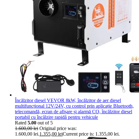
Încălzitor diesel VEVOR 8kW, încălzitor de aer diesel
multifuncțional 12V/24V, cu control prin aplicație Bluetooth,
telecomandă, ecran de afișare și alarmă CO, încălzitor diesel
portabil cu încălzire rapidă pentru vehicule
Rated
5.00
out of 5
1.600,00
lei
Original price was:
1.600,00 lei.
1.355,00
lei
Current price is: 1.355,00 lei.