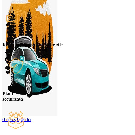
Retur convenabil in 30 de zile
Plata
securizata
0
items
0,00
lei