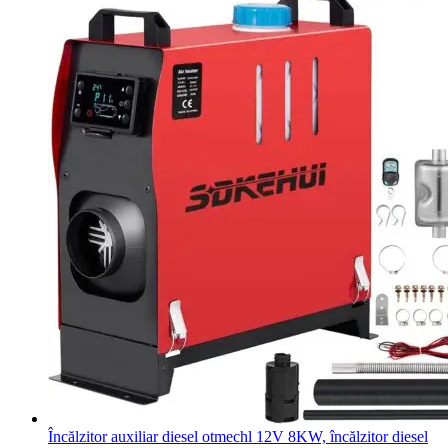
Încălzitor auxiliar diesel otmechl 12V 8KW, încălzitor diesel