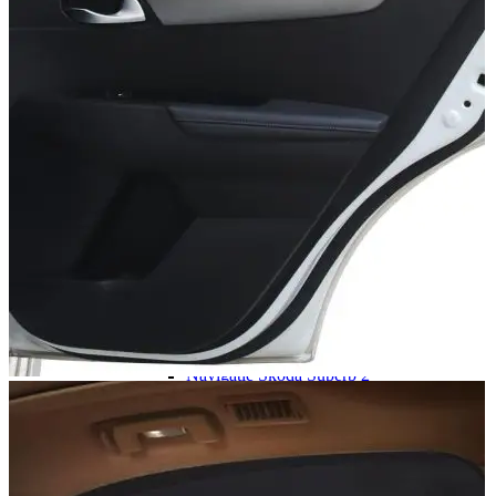
Navigație Mercedes W204
Navigație Mercedes W211
Navigație Mercedes Sprinter
Passat
Navigație Passat B5
Navigație Passat B5 5
Navigație Passat B6
Navigație Passat B7
Navigație Passat B8
Navigație Passat CC
Skoda
Navigație Skoda Fabia 1
Navigație Skoda Fabia 2
Navigație Skoda Octavia 1
Navigație Skoda Octavia 2
Navigație Skoda Octavia 3
Navigație Skoda Rapid
Navigație Skoda Superb 1
Navigație Skoda Superb 2
Navigație Toyota Avensis T25
Portbagaj Plafon Auto
Sub 350 Litri
Peste 350 Litri
Peste 450 litri
Accesorii auto masina