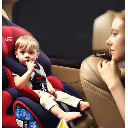
Accesorii Dacia Duster 3
Accesorii Duster 2
Accesorii Dacia Jogger
Parfum masina
Copertine auto
Incalzitor diesel
Antifurt masina
Blog
Despre Noi