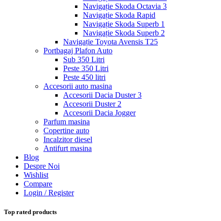
Navigație Skoda Octavia 3
Navigație Skoda Rapid
Navigație Skoda Superb 1
Navigație Skoda Superb 2
Navigație Toyota Avensis T25
Portbagaj Plafon Auto
Sub 350 Litri
Peste 350 Litri
Peste 450 litri
Accesorii auto masina
Accesorii Dacia Duster 3
Accesorii Duster 2
Accesorii Dacia Jogger
Parfum masina
Copertine auto
Incalzitor diesel
Antifurt masina
Blog
Despre Noi
Wishlist
Compare
Login / Register
Top rated products