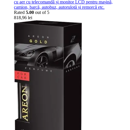
cu aer cu telecomandă și monitor LCD pentru mașină,
camion, barcă, autobuz, autorulotă și remorcă etc.
Rated
5.00
out of 5
818,96
lei