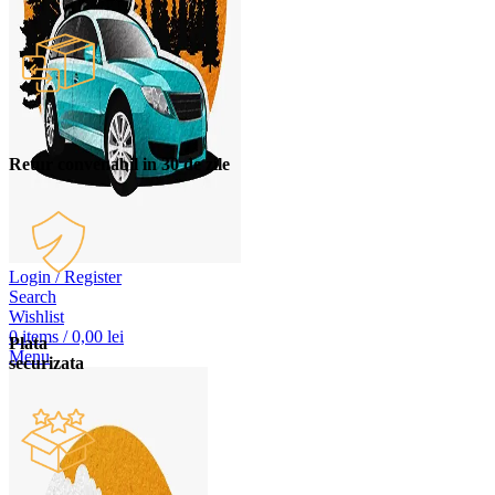
Retur convenabil in 30 de zile
Login / Register
Search
Wishlist
0
items
/
0,00
lei
Plata
Menu
securizata