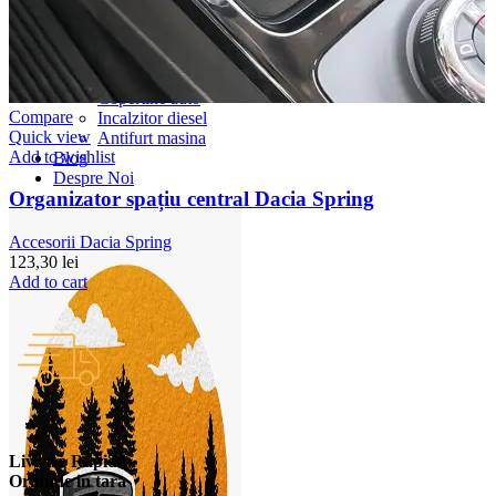
Accesorii Dacia Duster 3
Accesorii Duster 2
Accesorii Dacia Jogger
Parfum masina
Copertine auto
Compare
Incalzitor diesel
Quick view
Antifurt masina
Add to wishlist
Blog
Despre Noi
Organizator spațiu central Dacia Spring
Accesorii Dacia Spring
123,30
lei
Add to cart
Livrare Rapida
Oriunde in tara