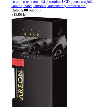
cu aer cu telecomandă și monitor LCD pentru mașină,
camion, barcă, autobuz, autorulotă și remorcă etc.
Rated
5.00
out of 5
818,96
lei