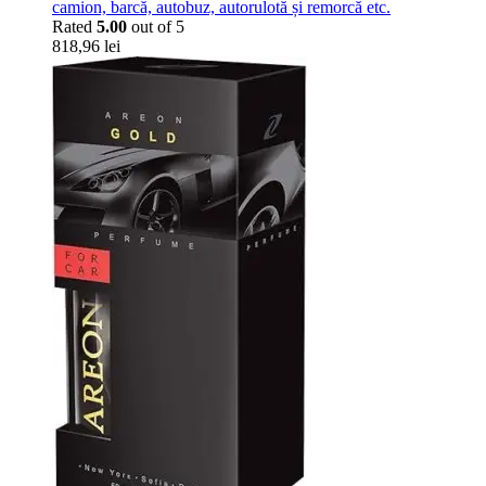
camion, barcă, autobuz, autorulotă și remorcă etc.
Rated
5.00
out of 5
818,96
lei