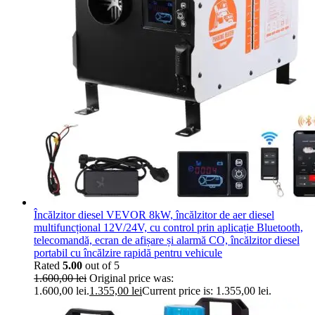
Încălzitor diesel VEVOR 8kW, încălzitor de aer diesel
multifuncțional 12V/24V, cu control prin aplicație Bluetooth,
telecomandă, ecran de afișare și alarmă CO, încălzitor diesel
portabil cu încălzire rapidă pentru vehicule
Rated
5.00
out of 5
1.600,00
lei
Original price was:
1.600,00 lei.
1.355,00
lei
Current price is: 1.355,00 lei.