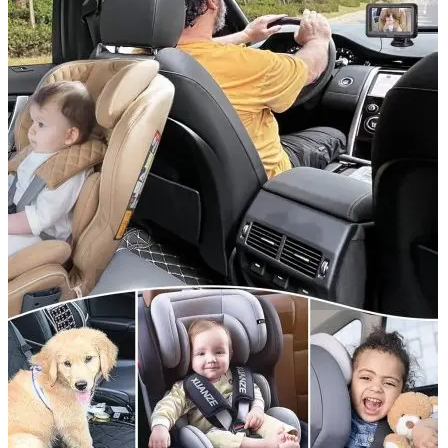
Accesorii Dacia Duster 3
Accesorii Duster 2
Accesorii Dacia Jogger
Parfum masina
Copertine auto
Incalzitor diesel
Antifurt masina
Blog
Despre Noi