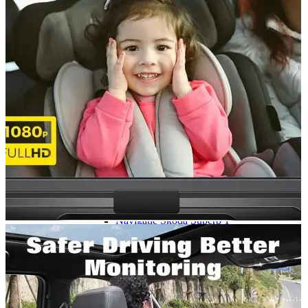
Navigație Mercedes W204
Navigație Mercedes W211
Navigație Mercedes Sprinter
Passat
Navigație Passat B5
Navigație Passat B5 5
Navigație Passat B6
Navigație Passat B7
Navigație Passat B8
Navigație Passat CC
Skoda
Navigație Skoda Fabia 1
Navigație Skoda Fabia 2
Navigație Skoda Octavia 1
Navigație Skoda Octavia 2
Navigație Skoda Octavia 3
Navigație Skoda Rapid
Navigație Skoda Superb 1
Navigație Skoda Superb 2
Navigație Toyota Avensis T25
Portbagaj Plafon Auto
Sub 350 Litri
Peste 350 Litri
Peste 450 litri
Accesorii auto masina