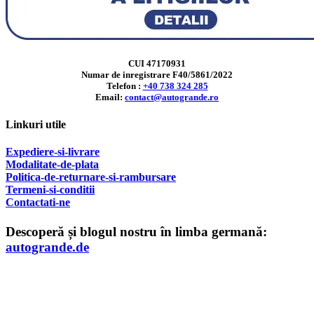
CUI 47170931
Numar de inregistrare F40/5861/2022
Telefon :
+40 738 324 285
Email:
contact@autogrande.ro
Linkuri utile
Expediere-si-livrare
Modalitate-de-plata
Politica-de-returnare-si-rambursare
T
ermeni-si-conditii
Contactati-ne
Descoperă și blogul nostru în limba germană:
autogrande.de