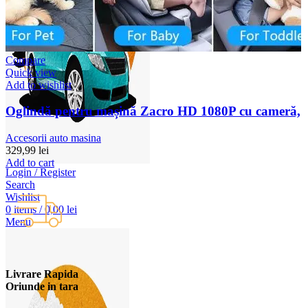
Compare
Quick view
Add to wishlist
Oglindă pentru mașină Zacro HD 1080P cu cameră,
Accesorii auto masina
329,99
lei
Add to cart
Login / Register
Search
Wishlist
0
items
/
0,00
lei
Menu
Livrare Rapida
Oriunde in tara