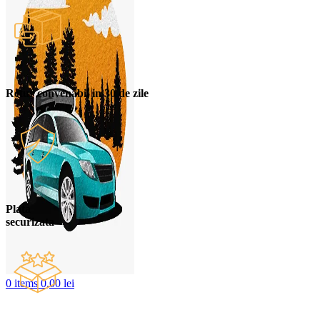
Retur convenabil in 30 de zile
Plata
securizata
0
items
0,00
lei