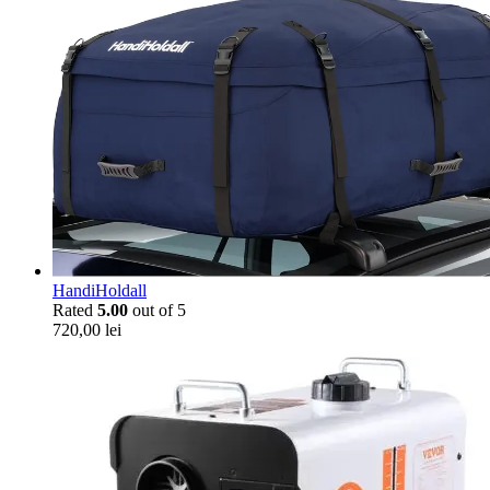
HandiHoldall
Rated
5.00
out of 5
720,00
lei