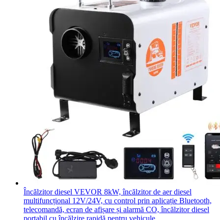
Încălzitor diesel VEVOR 8kW, încălzitor de aer diesel
multifuncțional 12V/24V, cu control prin aplicație Bluetooth,
telecomandă, ecran de afișare și alarmă CO, încălzitor diesel
portabil cu încălzire rapidă pentru vehicule