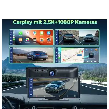
0
items
0,00
lei