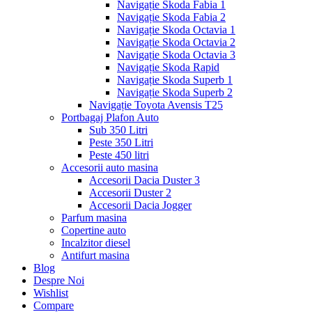
Navigație Skoda Fabia 1
Navigație Skoda Fabia 2
Navigație Skoda Octavia 1
Navigație Skoda Octavia 2
Navigație Skoda Octavia 3
Navigație Skoda Rapid
Navigație Skoda Superb 1
Navigație Skoda Superb 2
Navigație Toyota Avensis T25
Portbagaj Plafon Auto
Sub 350 Litri
Peste 350 Litri
Peste 450 litri
Accesorii auto masina
Accesorii Dacia Duster 3
Accesorii Duster 2
Accesorii Dacia Jogger
Parfum masina
Copertine auto
Incalzitor diesel
Antifurt masina
Blog
Despre Noi
Wishlist
Compare