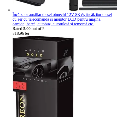
Încălzitor auxiliar diesel otmechl 12V 8KW, încălzitor diesel
cu aer cu telecomandă și monitor LCD pentru mașină,
camion, barcă, autobuz, autorulotă și remorcă etc.
Rated
5.00
out of 5
818,96
lei