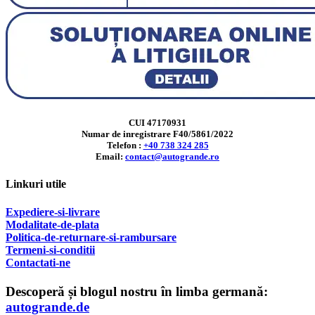
CUI 47170931
Numar de inregistrare F40/5861/2022
Telefon :
+40 738 324 285
Email:
contact@autogrande.ro
Linkuri utile
Expediere-si-livrare
Modalitate-de-plata
Politica-de-returnare-si-rambursare
T
ermeni-si-conditii
Contactati-ne
Descoperă și blogul nostru în limba germană:
autogrande.de