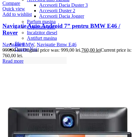
Compare
Accesorii Dacia Duster 3
Quick view
Accesorii Duster 2
Add to wishlist
Accesorii Dacia Jogger
Parfum masina
Navigatie Auto Android 7” pentru BMW E46 /
Copertine auto
Rover
Incalzitor diesel
Antifurt masina
Blog
Navigatie BMW
,
Navigatie Bmw E46
Despre Noi
999,00
lei
Original price was: 999,00 lei.
760,00
lei
Current price is:
760,00 lei.
Read more