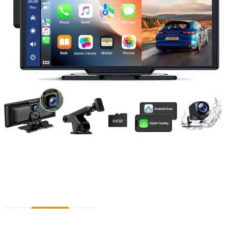
Login / Register
Search
Wishlist
0
items
/
0,00
lei
Menu