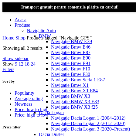
Transport gratuit pentru comenzile plătite cu cardul!
Acasa
Produse
Navigatie Auto
BMW
Home
Shop
Products tagged “Navigație GPS”
Navigație BMW E39
Navigatie Bmw E46
Showing all 2 results
Navigatie Bmw E87
Navigatie Bmw E90
Show sidebar
Navigatie Bmw E91
Show
9
12
18
24
Navigatie Bmw F10
Filters
Navigatie Bmw F30
Navigatie Bmw Seria 1 E87
Sort by
Navigatie Bmw X1
Navigatie Bmw X1 E84
Popularity
Navigatie BMW X3
Average rating
Navigatie BMW X3 E83
Newness
Navigatie BMW X3 f25
Price: low to high
Dacia Logan
Price: high to low
Navigație Dacia Logan 1 (2004–2012)
Navigație Dacia Logan 2 (2012–2020)
Price filter
Navigație Dacia Logan 3 (2020–Prezent)
Dacia Duster