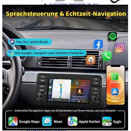
Navigație Mercedes W204
Navigație Mercedes W211
Navigație Mercedes Sprinter
Passat
Navigație Passat B5
Navigație Passat B5 5
Navigație Passat B6
Navigație Passat B7
Navigație Passat B8
Navigație Passat CC
Skoda
Navigație Skoda Fabia 1
Navigație Skoda Fabia 2
Navigație Skoda Octavia 1
Navigație Skoda Octavia 2
Navigație Skoda Octavia 3
Navigație Skoda Rapid
Navigație Skoda Superb 1
Navigație Skoda Superb 2
Navigație Toyota Avensis T25
Portbagaj Plafon Auto
Sub 350 Litri
Peste 350 Litri
Peste 450 litri
Accesorii auto masina