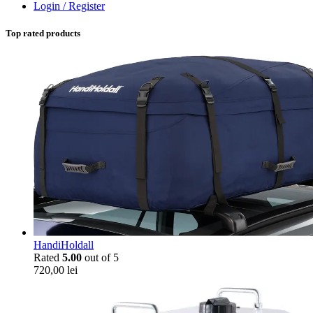
Login / Register
Top rated products
HandiHoldall
Rated
5.00
out of 5
720,00
lei