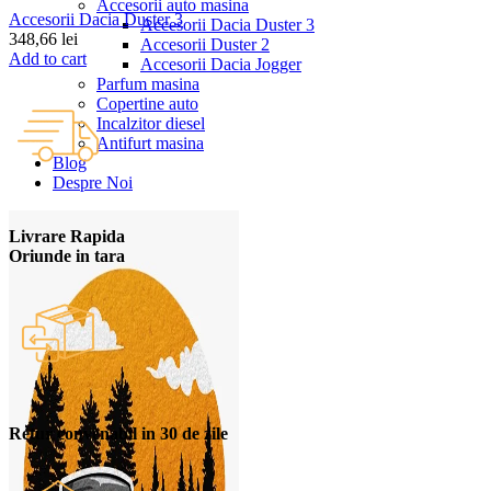
Accesorii auto masina
Accesorii Dacia Duster 3
Accesorii Dacia Duster 3
348,66
lei
Accesorii Duster 2
Add to cart
Accesorii Dacia Jogger
Parfum masina
Copertine auto
Incalzitor diesel
Antifurt masina
Blog
Despre Noi
Livrare Rapida
Oriunde in tara
Retur convenabil in 30 de zile