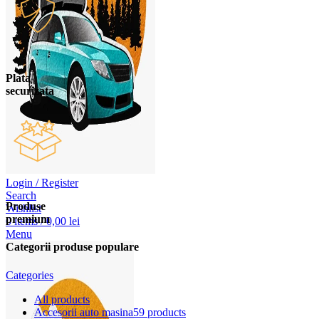
Plata
securizata
Login / Register
Search
Produse
Wishlist
premium
0
items
/
0,00
lei
Menu
Categorii produse populare
Categories
All
products
Accesorii auto masina
59 products