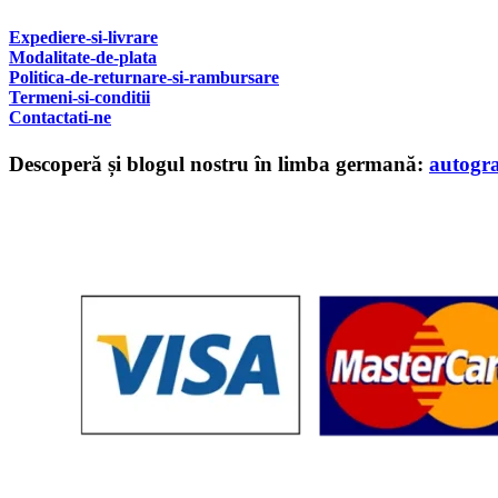
Expediere-si-livrare
Modalitate-de-plata
Politica-de-returnare-si-rambursare
T
ermeni-si-conditii
Contactati-ne
Descoperă și blogul nostru în limba germană:
autogr