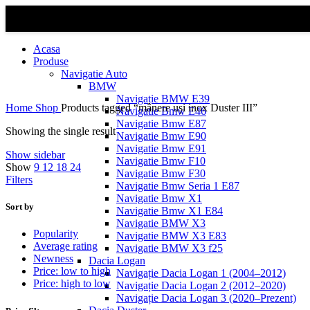
Acasa
Produse
Navigatie Auto
BMW
Navigație BMW E39
Home
Shop
Products tagged “mânere uși inox Duster III”
Navigatie Bmw E46
Navigatie Bmw E87
Showing the single result
Navigatie Bmw E90
Navigatie Bmw E91
Show sidebar
Navigatie Bmw F10
Show
9
12
18
24
Navigatie Bmw F30
Filters
Navigatie Bmw Seria 1 E87
Navigatie Bmw X1
Sort by
Navigatie Bmw X1 E84
Navigatie BMW X3
Popularity
Navigatie BMW X3 E83
Average rating
Navigatie BMW X3 f25
Newness
Dacia Logan
Price: low to high
Navigație Dacia Logan 1 (2004–2012)
Price: high to low
Navigație Dacia Logan 2 (2012–2020)
Navigație Dacia Logan 3 (2020–Prezent)