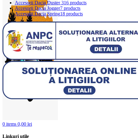
Accesorii Dacia Duster 3
16 products
Accesorii Dacia Jogger
7 products
Accesorii Dacia Spring
18 products
0
items
0,00
lei
Linkuri utile