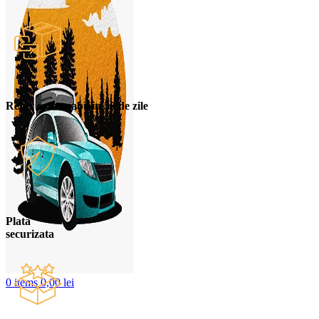
Retur convenabil in 30 de zile
Plata
securizata
0
items
0,00
lei