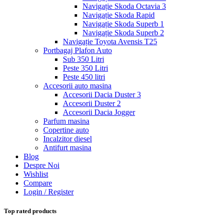
Navigație Skoda Octavia 3
Navigație Skoda Rapid
Navigație Skoda Superb 1
Navigație Skoda Superb 2
Navigație Toyota Avensis T25
Portbagaj Plafon Auto
Sub 350 Litri
Peste 350 Litri
Peste 450 litri
Accesorii auto masina
Accesorii Dacia Duster 3
Accesorii Duster 2
Accesorii Dacia Jogger
Parfum masina
Copertine auto
Incalzitor diesel
Antifurt masina
Blog
Despre Noi
Wishlist
Compare
Login / Register
Top rated products