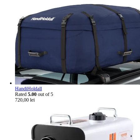
HandiHoldall
Rated
5.00
out of 5
720,00
lei