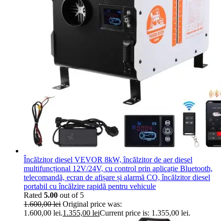
Încălzitor diesel VEVOR 8kW, încălzitor de aer diesel
multifuncțional 12V/24V, cu control prin aplicație Bluetooth,
telecomandă, ecran de afișare și alarmă CO, încălzitor diesel
portabil cu încălzire rapidă pentru vehicule
Rated
5.00
out of 5
1.600,00
lei
Original price was:
1.600,00 lei.
1.355,00
lei
Current price is: 1.355,00 lei.