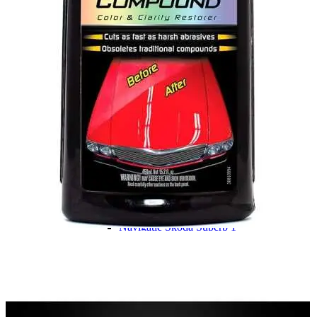
Navigație Mercedes W204
Navigație Mercedes W211
Navigație Mercedes Sprinter
Passat
Navigație Passat B5
Navigație Passat B5 5
Navigație Passat B6
Navigație Passat B7
Navigație Passat B8
Navigație Passat CC
Skoda
Navigație Skoda Fabia 1
Navigație Skoda Fabia 2
Navigație Skoda Octavia 1
Navigație Skoda Octavia 2
Navigație Skoda Octavia 3
Navigație Skoda Rapid
Navigație Skoda Superb 1
Navigație Skoda Superb 2
Navigație Toyota Avensis T25
Portbagaj Plafon Auto
Sub 350 Litri
Peste 350 Litri
Peste 450 litri
Accesorii auto masina