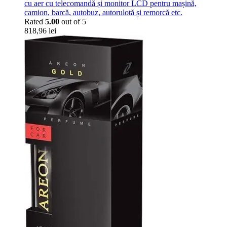
cu aer cu telecomandă și monitor LCD pentru mașină,
camion, barcă, autobuz, autorulotă și remorcă etc.
Rated
5.00
out of 5
818,96
lei