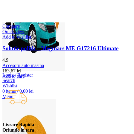
Compare
Quick view
Add to wishlist
Solutie polish – Meguiars ME G17216 Ultimate
4.9
Accesorii auto masina
163,67
lei
Login / Register
Add to cart
Search
Wishlist
0
items
/
0,00
lei
Menu
Livrare Rapida
Oriunde in tara