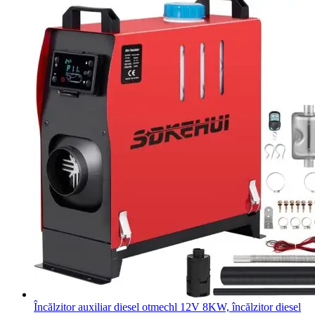
Încălzitor auxiliar diesel otmechl 12V 8KW, încălzitor diesel