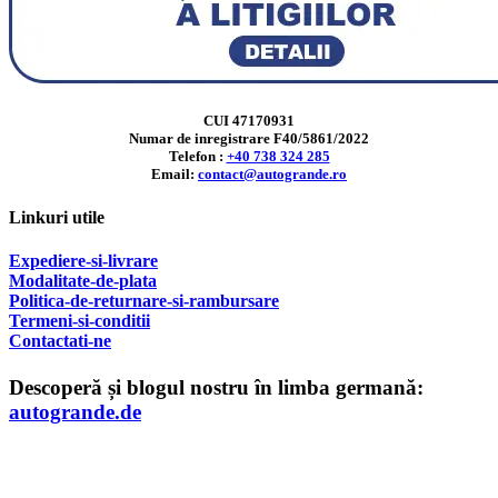
CUI 47170931
Numar de inregistrare F40/5861/2022
Telefon :
+40 738 324 285
Email:
contact@autogrande.ro
Linkuri utile
Expediere-si-livrare
Modalitate-de-plata
Politica-de-returnare-si-rambursare
T
ermeni-si-conditii
Contactati-ne
Descoperă și blogul nostru în limba germană:
autogrande.de