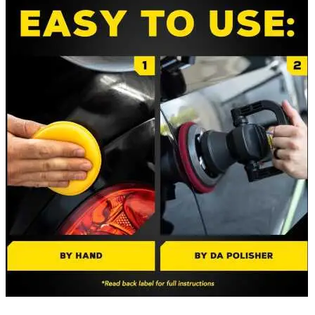
Accesorii Dacia Duster 3
Accesorii Duster 2
Accesorii Dacia Jogger
Parfum masina
Copertine auto
Incalzitor diesel
Antifurt masina
Blog
Despre Noi