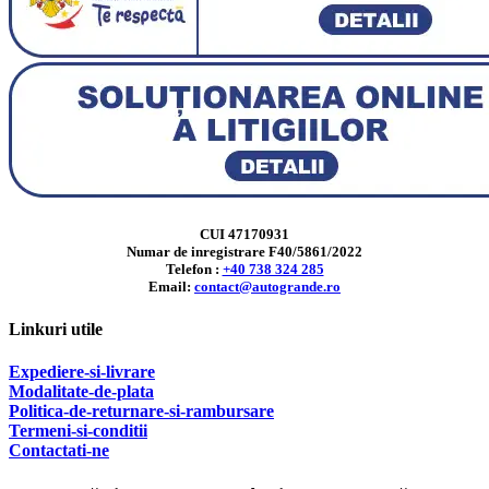
CUI 47170931
Numar de inregistrare F40/5861/2022
Telefon :
+40 738 324 285
Email:
contact@autogrande.ro
Linkuri utile
Expediere-si-livrare
Modalitate-de-plata
Politica-de-returnare-si-rambursare
T
ermeni-si-conditii
Contactati-ne