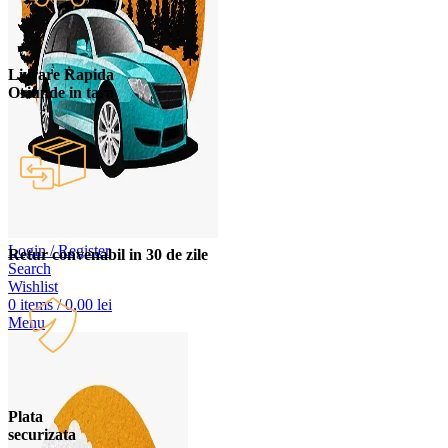
Livrare Rapida
Oriunde in tara
Login / Register
Retur convenabil in 30 de zile
Search
Wishlist
0
items
/
0,00
lei
Menu
Plata
securizata