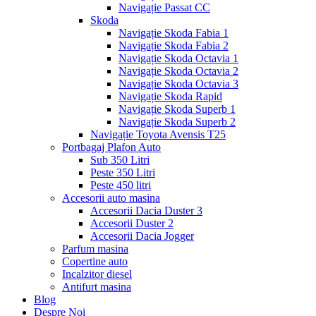
Navigație Passat CC
Skoda
Navigație Skoda Fabia 1
Navigație Skoda Fabia 2
Navigație Skoda Octavia 1
Navigație Skoda Octavia 2
Navigație Skoda Octavia 3
Navigație Skoda Rapid
Navigație Skoda Superb 1
Navigație Skoda Superb 2
Navigație Toyota Avensis T25
Portbagaj Plafon Auto
Sub 350 Litri
Peste 350 Litri
Peste 450 litri
Accesorii auto masina
Accesorii Dacia Duster 3
Accesorii Duster 2
Accesorii Dacia Jogger
Parfum masina
Copertine auto
Incalzitor diesel
Antifurt masina
Blog
Despre Noi