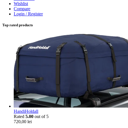
Wishlist
Compare
Login / Register
Top rated products
HandiHoldall
Rated
5.00
out of 5
720,00
lei