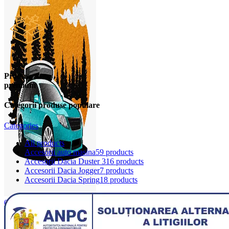
Produse
premium
Categorii produse populare
Categories
All
products
Accesorii auto masina
59 products
Accesorii Dacia Duster 3
16 products
Accesorii Dacia Jogger
7 products
Accesorii Dacia Spring
18 products
0
items
0,00
lei