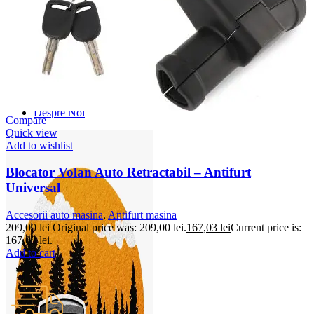
Accesorii Dacia Duster 3
Accesorii Duster 2
Accesorii Dacia Jogger
Parfum masina
Copertine auto
Incalzitor diesel
Antifurt masina
Blog
Despre Noi
Compare
Quick view
Add to wishlist
Blocator Volan Auto Retractabil – Antifurt
Universal
Accesorii auto masina
,
Antifurt masina
209,00
lei
Original price was: 209,00 lei.
167,03
lei
Current price is:
167,03 lei.
Add to cart