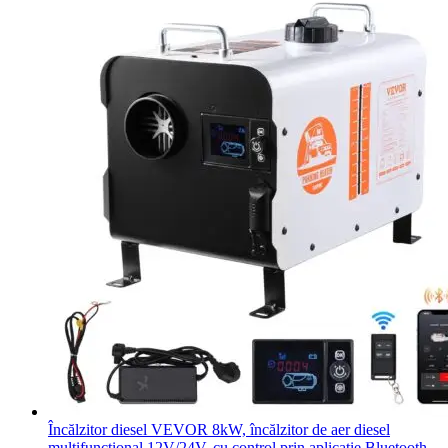
Încălzitor diesel VEVOR 8kW, încălzitor de aer diesel
multifuncțional 12V/24V, cu control prin aplicație Bluetooth,