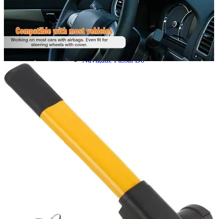
Navigație Mercedes W204
Navigație Mercedes W211
Navigație Mercedes Sprinter
Passat
Navigație Passat B5
Navigație Passat B5 5
Navigație Passat B6
Navigație Passat B7
Navigație Passat B8
Navigație Passat CC
Skoda
Navigație Skoda Fabia 1
Navigație Skoda Fabia 2
Navigație Skoda Octavia 1
Navigație Skoda Octavia 2
Navigație Skoda Octavia 3
Navigație Skoda Rapid
Navigație Skoda Superb 1
Navigație Skoda Superb 2
Navigație Toyota Avensis T25
Portbagaj Plafon Auto
Sub 350 Litri
Peste 350 Litri
Peste 450 litri
Accesorii auto masina