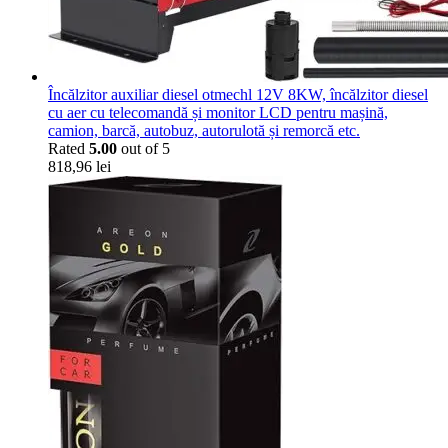
Încălzitor auxiliar diesel otmechl 12V 8KW, încălzitor diesel
cu aer cu telecomandă și monitor LCD pentru mașină,
camion, barcă, autobuz, autorulotă și remorcă etc.
Rated
5.00
out of 5
818,96
lei