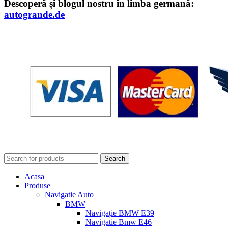
Descoperă și blogul nostru în limba germană:
autogrande.de
Search
Acasa
Produse
Navigatie Auto
BMW
Navigație BMW E39
Navigatie Bmw E46