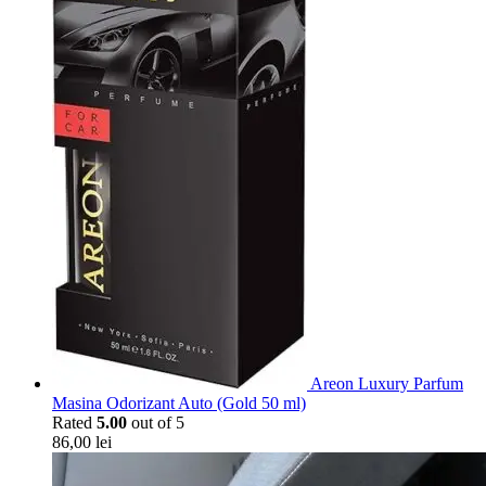
Areon Luxury Parfum
Masina Odorizant Auto (Gold 50 ml)
Rated
5.00
out of 5
86,00
lei