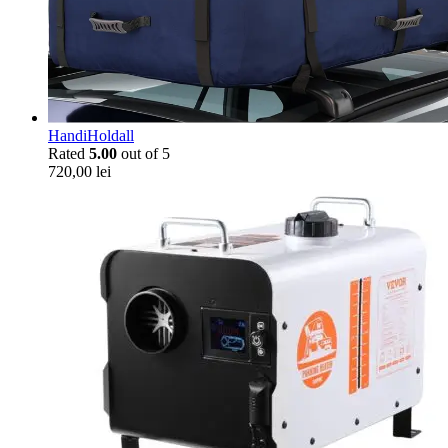
HandiHoldall
Rated
5.00
out of 5
720,00
lei