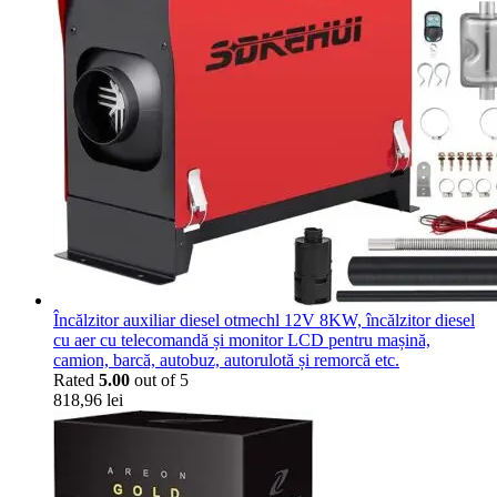
Încălzitor auxiliar diesel otmechl 12V 8KW, încălzitor diesel
cu aer cu telecomandă și monitor LCD pentru mașină,
camion, barcă, autobuz, autorulotă și remorcă etc.
Rated
5.00
out of 5
818,96
lei