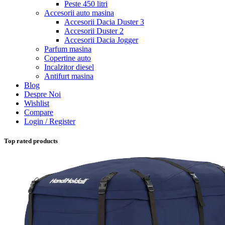
Peste 450 litri
Accesorii auto masina
Accesorii Dacia Duster 3
Accesorii Duster 2
Accesorii Dacia Jogger
Parfum masina
Copertine auto
Incalzitor diesel
Antifurt masina
Blog
Despre Noi
Wishlist
Compare
Login / Register
Top rated products