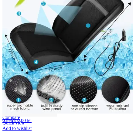
Compare
0
items
0,00
lei
Quick view
Add to wishlist