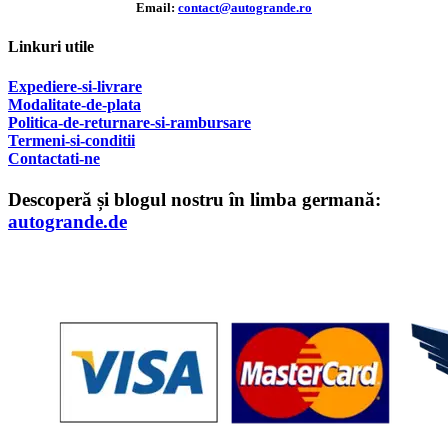
Email:
contact@autogrande.ro
Linkuri utile
Expediere-si-livrare
Modalitate-de-plata
Politica-de-returnare-si-rambursare
T
ermeni-si-conditii
Contactati-ne
Descoperă și blogul nostru în limba germană:
autogrande.de