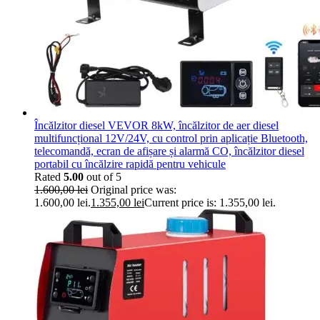
Încălzitor diesel VEVOR 8kW, încălzitor de aer diesel
multifuncțional 12V/24V, cu control prin aplicație Bluetooth,
telecomandă, ecran de afișare și alarmă CO, încălzitor diesel
portabil cu încălzire rapidă pentru vehicule
Rated
5.00
out of 5
1.600,00
lei
Original price was:
1.600,00 lei.
1.355,00
lei
Current price is: 1.355,00 lei.