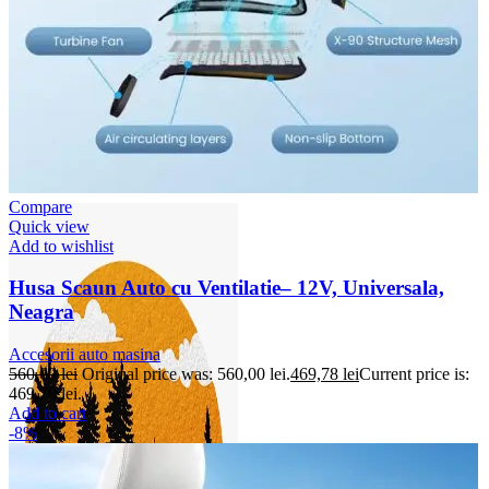
Accesorii Dacia Duster 3
Accesorii Duster 2
Accesorii Dacia Jogger
Parfum masina
Copertine auto
Incalzitor diesel
Antifurt masina
Blog
Despre Noi
Compare
Quick view
Add to wishlist
Husa Scaun Auto cu Ventilatie– 12V, Universala,
Neagra
Accesorii auto masina
560,00
lei
Original price was: 560,00 lei.
469,78
lei
Current price is:
469,78 lei.
Add to cart
-8%