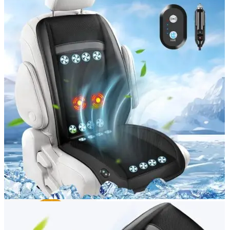
Login / Register
Search
Wishlist
0
items
/
0,00
lei
Menu