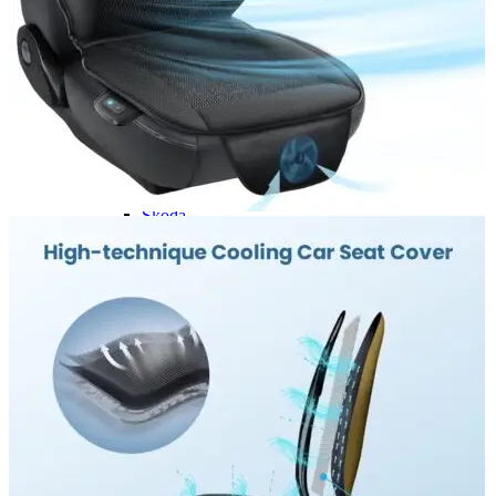
Navigație Mercedes W204
Navigație Mercedes W211
Navigație Mercedes Sprinter
Passat
Navigație Passat B5
Navigație Passat B5 5
Navigație Passat B6
Navigație Passat B7
Navigație Passat B8
Navigație Passat CC
Skoda
Navigație Skoda Fabia 1
Navigație Skoda Fabia 2
Navigație Skoda Octavia 1
Navigație Skoda Octavia 2
Navigație Skoda Octavia 3
Navigație Skoda Rapid
Navigație Skoda Superb 1
Navigație Skoda Superb 2
Navigație Toyota Avensis T25
Portbagaj Plafon Auto
Sub 350 Litri
Peste 350 Litri
Peste 450 litri
Accesorii auto masina