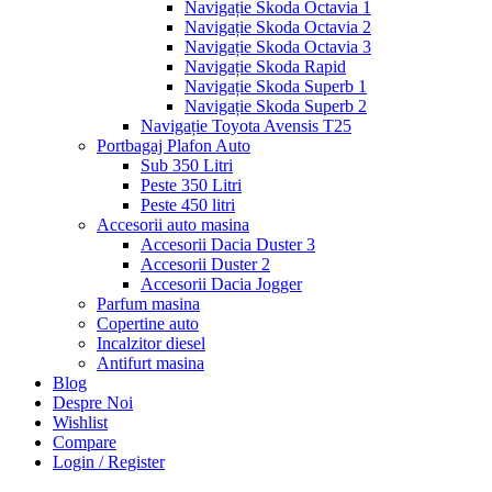
Navigație Skoda Octavia 1
Navigație Skoda Octavia 2
Navigație Skoda Octavia 3
Navigație Skoda Rapid
Navigație Skoda Superb 1
Navigație Skoda Superb 2
Navigație Toyota Avensis T25
Portbagaj Plafon Auto
Sub 350 Litri
Peste 350 Litri
Peste 450 litri
Accesorii auto masina
Accesorii Dacia Duster 3
Accesorii Duster 2
Accesorii Dacia Jogger
Parfum masina
Copertine auto
Incalzitor diesel
Antifurt masina
Blog
Despre Noi
Wishlist
Compare
Login / Register