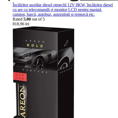
Încălzitor auxiliar diesel otmechl 12V 8KW, încălzitor diesel
cu aer cu telecomandă și monitor LCD pentru mașină,
camion, barcă, autobuz, autorulotă și remorcă etc.
Rated
5.00
out of 5
818,96
lei