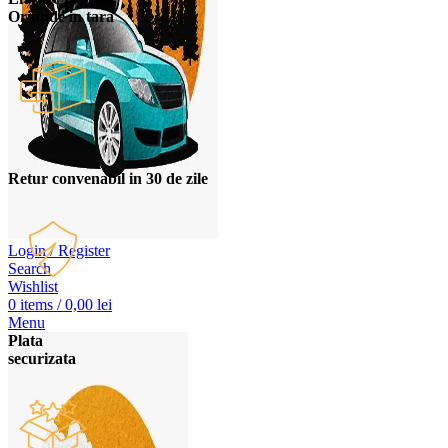
Oriunde in tara
Retur convenabil in 30 de zile
Login / Register
Search
Wishlist
0
items
/
0,00
lei
Menu
Plata
securizata