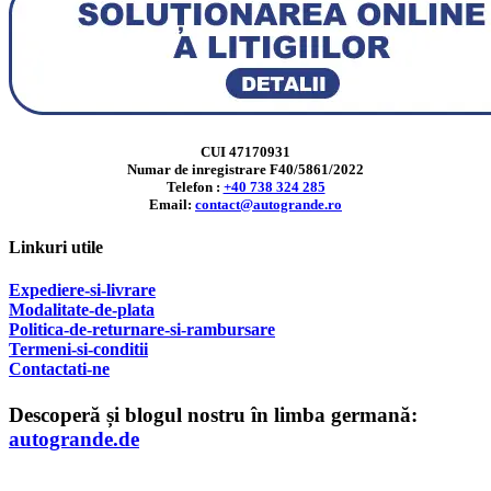
CUI 47170931
Numar de inregistrare F40/5861/2022
Telefon :
+40 738 324 285
Email:
contact@autogrande.ro
Linkuri utile
Expediere-si-livrare
Modalitate-de-plata
Politica-de-returnare-si-rambursare
T
ermeni-si-conditii
Contactati-ne
Descoperă și blogul nostru în limba germană:
autogrande.de