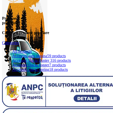
Produse
premium
Categorii produse populare
Categories
All
products
Accesorii auto masina
59 products
Accesorii Dacia Duster 3
16 products
Accesorii Dacia Jogger
7 products
Accesorii Dacia Spring
18 products
0
items
0,00
lei