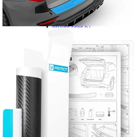
Navigație Mercedes W204
Navigație Mercedes W211
Navigație Mercedes Sprinter
Passat
Navigație Passat B5
Navigație Passat B5 5
Navigație Passat B6
Navigație Passat B7
Navigație Passat B8
Navigație Passat CC
Skoda
Navigație Skoda Fabia 1
Navigație Skoda Fabia 2
Navigație Skoda Octavia 1
Navigație Skoda Octavia 2
Navigație Skoda Octavia 3
Navigație Skoda Rapid
Navigație Skoda Superb 1
Navigație Skoda Superb 2
Navigație Toyota Avensis T25
Portbagaj Plafon Auto
Sub 350 Litri
Peste 350 Litri
Peste 450 litri
Accesorii auto masina