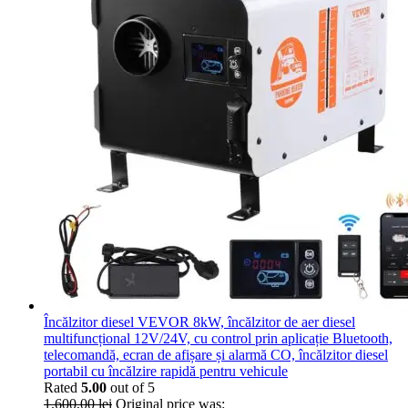
Încălzitor diesel VEVOR 8kW, încălzitor de aer diesel
multifuncțional 12V/24V, cu control prin aplicație Bluetooth,
telecomandă, ecran de afișare și alarmă CO, încălzitor diesel
portabil cu încălzire rapidă pentru vehicule
Rated
5.00
out of 5
1.600,00
lei
Original price was: