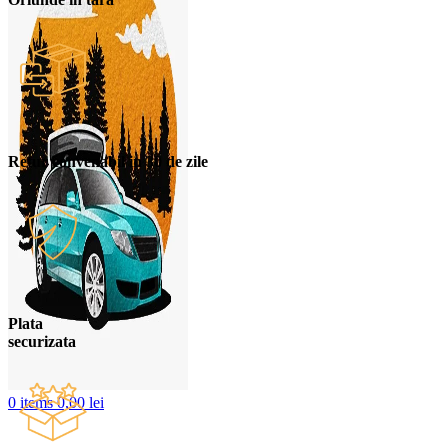
Retur convenabil in 30 de zile
Plata
securizata
0
items
0,00
lei