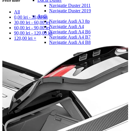
Dacia Duster
Price filter
Navigatie Duster 2011
Navigatie Duster 2019
All
Audi
0,00
lei
-
30,00
lei
Navigatie Audi A3 8p
30,00
lei
-
60,00
lei
Navigatie Audi A4
60,00
lei
-
90,00
lei
Navigatie Audi A4 B6
90,00
lei
-
120,00
lei
Navigatie Audi A4 B7
120,00
lei
+
Navigatie Audi A4 B8
Navigatie Audi A5
Navigatie Audi A6 C5
Navigatie Audi A6 C6
Navigatie Audi A6 C7
Navigatie Audi Q5
Ford
Navigație Ford Fiesta
Navigație Ford Focus 1
Navigație Ford Focus 2
Navigație Ford Focus MK3
Navigație Ford Mondeo MK3
Navigație Ford Mondeo MK4
Navigație Ford Transit
Mercedes
Navigație Mercedes C Class W203
Navigație Mercedes C Class W204