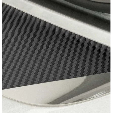
Accesorii auto masina
Accesorii Dacia Duster 3
Accesorii Duster 2
Accesorii Dacia Jogger
Parfum masina
Copertine auto
Incalzitor diesel
Antifurt masina
Blog
Despre Noi