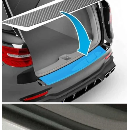
Navigație Mercedes W203
Navigație Mercedes W204
Navigație Mercedes W211
Navigație Mercedes Sprinter
Passat
Navigație Passat B5
Navigație Passat B5 5
Navigație Passat B6
Navigație Passat B7
Navigație Passat B8
Navigație Passat CC
Skoda
Navigație Skoda Fabia 1
Navigație Skoda Fabia 2
Navigație Skoda Octavia 1
Navigație Skoda Octavia 2
Navigație Skoda Octavia 3
Navigație Skoda Rapid
Navigație Skoda Superb 1
Navigație Skoda Superb 2
Navigație Toyota Avensis T25
Portbagaj Plafon Auto
Sub 350 Litri
Peste 350 Litri
Peste 450 litri