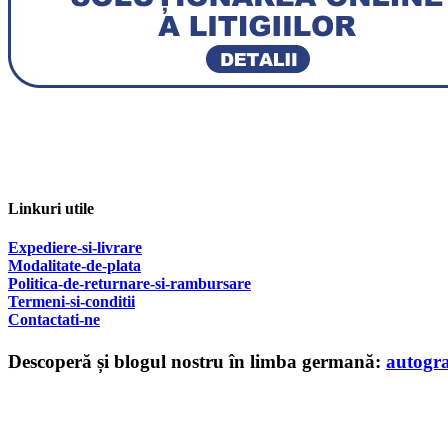
Linkuri utile
Expediere-si-livrare
Modalitate-de-plata
Politica-de-returnare-si-rambursare
T
ermeni-si-conditii
Contactati-ne
Descoperă și blogul nostru în limba germană:
autogr