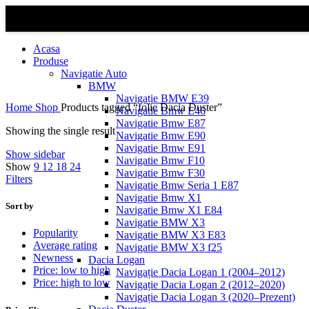
Acasa
Produse
Navigatie Auto
BMW
Navigație BMW E39
Home
Shop
Products tagged “folie Dacia Duster”
Navigatie Bmw E46
Navigatie Bmw E87
Showing the single result
Navigatie Bmw E90
Navigatie Bmw E91
Show sidebar
Navigatie Bmw F10
Show
9
12
18
24
Navigatie Bmw F30
Filters
Navigatie Bmw Seria 1 E87
Navigatie Bmw X1
Sort by
Navigatie Bmw X1 E84
Navigatie BMW X3
Popularity
Navigatie BMW X3 E83
Average rating
Navigatie BMW X3 f25
Newness
Dacia Logan
Price: low to high
Navigație Dacia Logan 1 (2004–2012)
Price: high to low
Navigație Dacia Logan 2 (2012–2020)
Navigație Dacia Logan 3 (2020–Prezent)