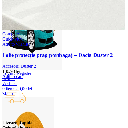
Compare
Quick view
Add to wishlist
Folie protecție prag portbagaj – Dacia Duster 2
Accesorii Duster 2
136,98
lei
Login / Register
Add to cart
Search
Wishlist
0
items
/
0,00
lei
Menu
Livrare Rapida
Oriunde in tara