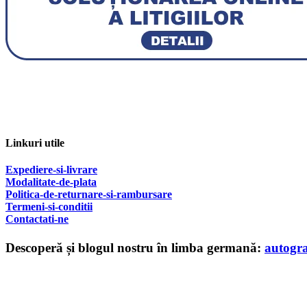
Linkuri utile
Expediere-si-livrare
Modalitate-de-plata
Politica-de-returnare-si-rambursare
T
ermeni-si-conditii
Contactati-ne
Descoperă și blogul nostru în limba germană:
autogr