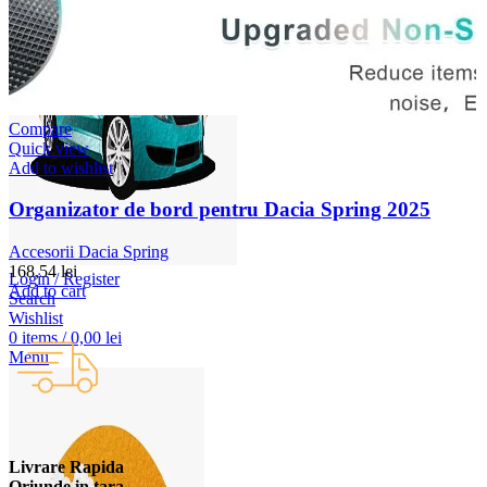
Compare
Quick view
Add to wishlist
Organizator de bord pentru Dacia Spring 2025
Accesorii Dacia Spring
168,54
lei
Login / Register
Add to cart
Search
Wishlist
0
items
/
0,00
lei
Menu
Livrare Rapida
Oriunde in tara