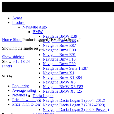
Acasa
Produse
Navigatie Auto
BMW
Navigație BMW E39
Home
Shop
Products tagged “EV Dacia Spring”
Navigatie Bmw E46
Navigatie Bmw E87
Showing the single result
Navigatie Bmw E90
Navigatie Bmw E91
Show sidebar
Navigatie Bmw F10
Show
9
12
18
24
Navigatie Bmw F30
Filters
Navigatie Bmw Seria 1 E87
Navigatie Bmw X1
Sort by
Navigatie Bmw X1 E84
Navigatie BMW X3
Popularity
Navigatie BMW X3 E83
Average rating
Navigatie BMW X3 f25
Newness
Dacia Logan
Price: low to high
Navigație Dacia Logan 1 (2004–2012)
Price: high to low
Navigație Dacia Logan 2 (2012–2020)
Navigație Dacia Logan 3 (2020–Prezent)