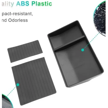
Accesorii auto masina
Accesorii Dacia Duster 3
Accesorii Duster 2
Accesorii Dacia Jogger
Parfum masina
Copertine auto
Incalzitor diesel
Antifurt masina
Blog
Despre Noi