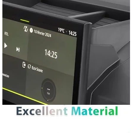
Navigație Mercedes W203
Navigație Mercedes W204
Navigație Mercedes W211
Navigație Mercedes Sprinter
Passat
Navigație Passat B5
Navigație Passat B5 5
Navigație Passat B6
Navigație Passat B7
Navigație Passat B8
Navigație Passat CC
Skoda
Navigație Skoda Fabia 1
Navigație Skoda Fabia 2
Navigație Skoda Octavia 1
Navigație Skoda Octavia 2
Navigație Skoda Octavia 3
Navigație Skoda Rapid
Navigație Skoda Superb 1
Navigație Skoda Superb 2
Navigație Toyota Avensis T25
Portbagaj Plafon Auto
Sub 350 Litri
Peste 350 Litri
Peste 450 litri