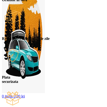
Retur convenabil in 30 de zile
Plata
securizata
0
items
0,00
lei