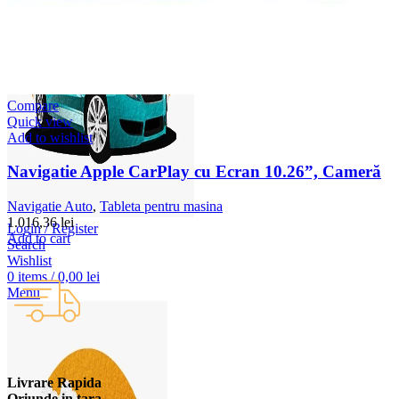
Compare
Quick view
Add to wishlist
Navigatie Apple CarPlay cu Ecran 10.26”, Cameră
Navigatie Auto
,
Tableta pentru masina
1.016,36
lei
Login / Register
Add to cart
Search
Wishlist
0
items
/
0,00
lei
Menu
Livrare Rapida
Oriunde in tara