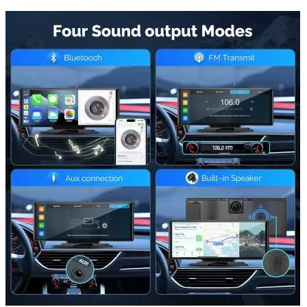
Accesorii auto masina
Accesorii Dacia Duster 3
Accesorii Duster 2
Accesorii Dacia Jogger
Parfum masina
Copertine auto
Incalzitor diesel
Antifurt masina
Blog
Despre Noi