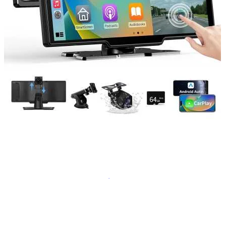
Navigație Mercedes W203
Navigație Mercedes W204
Navigație Mercedes W211
Navigație Mercedes Sprinter
Passat
Navigație Passat B5
Navigație Passat B5 5
Navigație Passat B6
Navigație Passat B7
Navigație Passat B8
Navigație Passat CC
Skoda
Navigație Skoda Fabia 1
Navigație Skoda Fabia 2
Navigație Skoda Octavia 1
Navigație Skoda Octavia 2
Navigație Skoda Octavia 3
Navigație Skoda Rapid
Navigație Skoda Superb 1
Navigație Skoda Superb 2
Navigație Toyota Avensis T25
Portbagaj Plafon Auto
Sub 350 Litri
Peste 350 Litri
Peste 450 litri