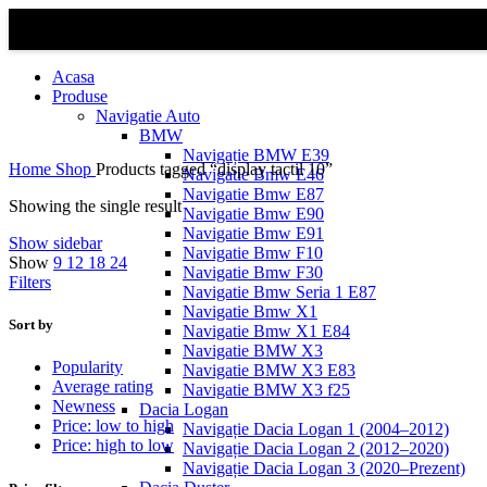
Acasa
Produse
Navigatie Auto
BMW
Navigație BMW E39
Home
Shop
Products tagged “display tactil 10”
Navigatie Bmw E46
Navigatie Bmw E87
Showing the single result
Navigatie Bmw E90
Navigatie Bmw E91
Show sidebar
Navigatie Bmw F10
Show
9
12
18
24
Navigatie Bmw F30
Filters
Navigatie Bmw Seria 1 E87
Navigatie Bmw X1
Sort by
Navigatie Bmw X1 E84
Navigatie BMW X3
Popularity
Navigatie BMW X3 E83
Average rating
Navigatie BMW X3 f25
Newness
Dacia Logan
Price: low to high
Navigație Dacia Logan 1 (2004–2012)
Price: high to low
Navigație Dacia Logan 2 (2012–2020)
Navigație Dacia Logan 3 (2020–Prezent)