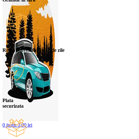
Retur convenabil in 30 de zile
Plata
securizata
0
items
0,00
lei