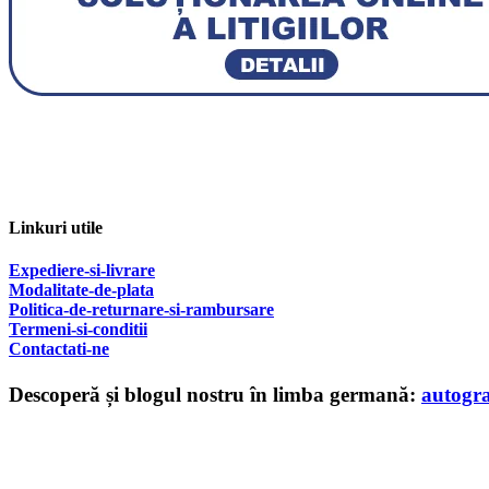
Linkuri utile
Expediere-si-livrare
Modalitate-de-plata
Politica-de-returnare-si-rambursare
T
ermeni-si-conditii
Contactati-ne
Descoperă și blogul nostru în limba germană:
autogr