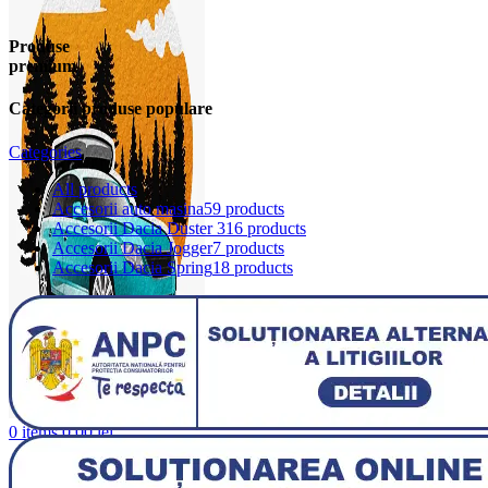
Produse
premium
Categorii produse populare
Categories
All
products
Accesorii auto masina
59 products
Accesorii Dacia Duster 3
16 products
Accesorii Dacia Jogger
7 products
Accesorii Dacia Spring
18 products
0
items
0,00
lei