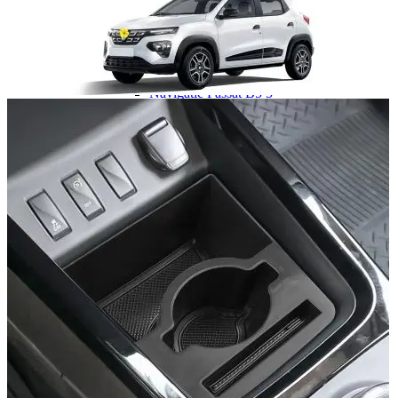
Navigație Mercedes W204
Navigație Mercedes W211
Navigație Mercedes Sprinter
Passat
Navigație Passat B5
Navigație Passat B5 5
Navigație Passat B6
Navigație Passat B7
Navigație Passat B8
Navigație Passat CC
Skoda
Navigație Skoda Fabia 1
Navigație Skoda Fabia 2
Navigație Skoda Octavia 1
Navigație Skoda Octavia 2
Navigație Skoda Octavia 3
Navigație Skoda Rapid
Navigație Skoda Superb 1
Navigație Skoda Superb 2
Navigație Toyota Avensis T25
Portbagaj Plafon Auto
Sub 350 Litri
Peste 350 Litri
Peste 450 litri
Accesorii auto masina