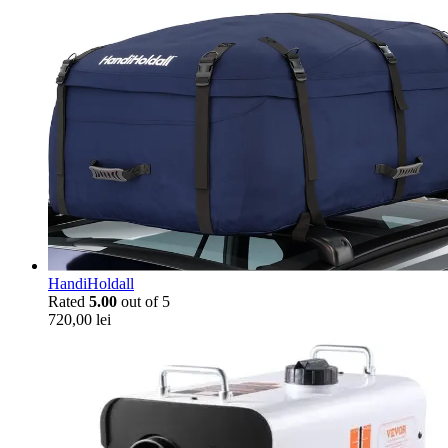
HandiHoldall
Rated
5.00
out of 5
720,00
lei