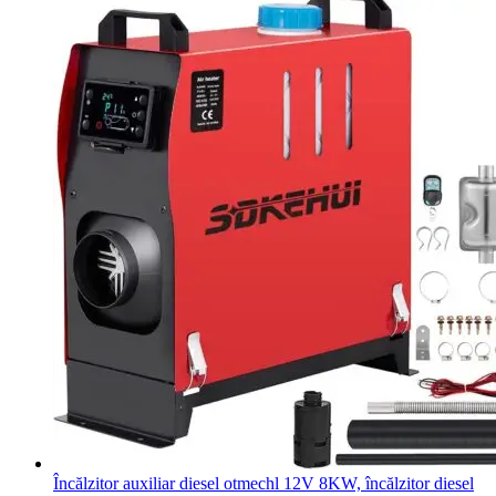
Încălzitor auxiliar diesel otmechl 12V 8KW, încălzitor diesel