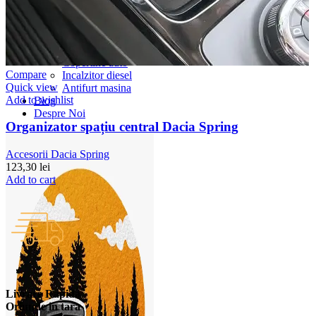
Accesorii Dacia Duster 3
Accesorii Duster 2
Accesorii Dacia Jogger
Parfum masina
Copertine auto
Compare
Incalzitor diesel
Quick view
Antifurt masina
Add to wishlist
Blog
Despre Noi
Organizator spațiu central Dacia Spring
Accesorii Dacia Spring
123,30
lei
Add to cart
Livrare Rapida
Oriunde in tara