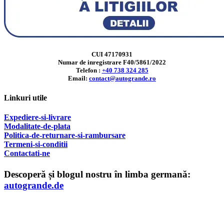
CUI 47170931
Numar de inregistrare F40/5861/2022
Telefon :
+40 738 324 285
Email:
contact@autogrande.ro
Linkuri utile
Expediere-si-livrare
Modalitate-de-plata
Politica-de-returnare-si-rambursare
T
ermeni-si-conditii
Contactati-ne
Descoperă și blogul nostru în limba germană:
autogrande.de