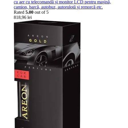
cu aer cu telecomandă și monitor LCD pentru mașină,
camion, barcă, autobuz, autorulotă și remorcă etc.
Rated
5.00
out of 5
818,96
lei