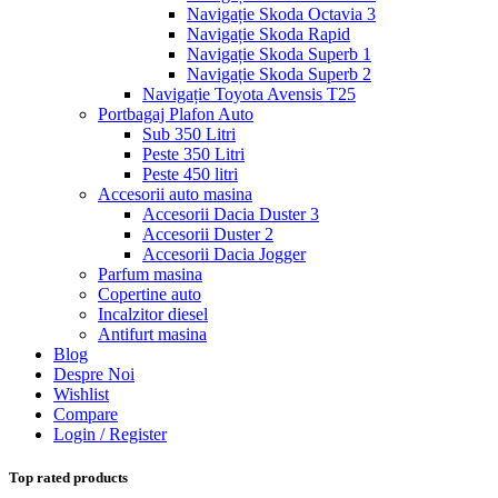
Navigație Skoda Octavia 3
Navigație Skoda Rapid
Navigație Skoda Superb 1
Navigație Skoda Superb 2
Navigație Toyota Avensis T25
Portbagaj Plafon Auto
Sub 350 Litri
Peste 350 Litri
Peste 450 litri
Accesorii auto masina
Accesorii Dacia Duster 3
Accesorii Duster 2
Accesorii Dacia Jogger
Parfum masina
Copertine auto
Incalzitor diesel
Antifurt masina
Blog
Despre Noi
Wishlist
Compare
Login / Register
Top rated products