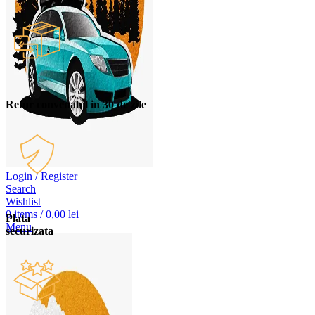
Retur convenabil in 30 de zile
Login / Register
Search
Wishlist
0
items
/
0,00
lei
Plata
Menu
securizata