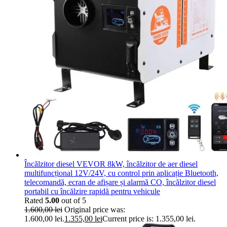
Încălzitor diesel VEVOR 8kW, încălzitor de aer diesel
multifuncțional 12V/24V, cu control prin aplicație Bluetooth,
telecomandă, ecran de afișare și alarmă CO, încălzitor diesel
portabil cu încălzire rapidă pentru vehicule
Rated
5.00
out of 5
1.600,00
lei
Original price was:
1.600,00 lei.
1.355,00
lei
Current price is: 1.355,00 lei.