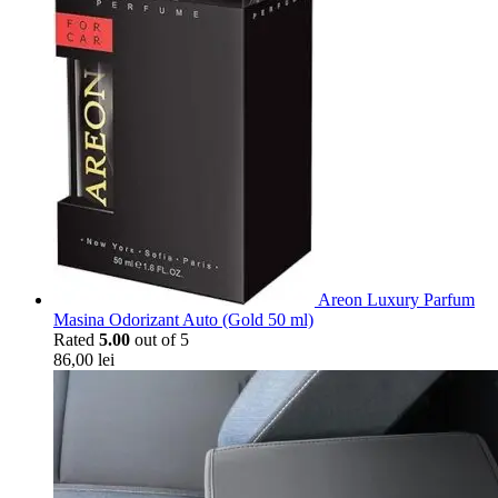
Areon Luxury Parfum
Masina Odorizant Auto (Gold 50 ml)
Rated
5.00
out of 5
86,00
lei