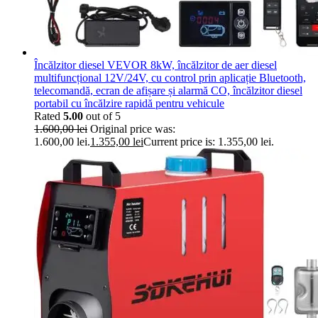
Încălzitor diesel VEVOR 8kW, încălzitor de aer diesel
multifuncțional 12V/24V, cu control prin aplicație Bluetooth,
telecomandă, ecran de afișare și alarmă CO, încălzitor diesel
portabil cu încălzire rapidă pentru vehicule
Rated
5.00
out of 5
1.600,00
lei
Original price was:
1.600,00 lei.
1.355,00
lei
Current price is: 1.355,00 lei.