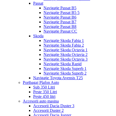
Passat
Navigație Passat B5
Navigație Passat B5 5
Navigație Passat B6
Navigație Passat B7
Navigație Passat B8
Navigație Passat CC
Skoda
Navigație Skoda Fabia 1
Navigație Skoda Fabia 2
Navigație Skoda Octavia 1
Navigație Skoda Octavia 2
Navigație Skoda Octavia 3
Navigație Skoda Rapid
Navigație Skoda Superb 1
Navigație Skoda Superb 2
Navigație Toyota Avensis T25
Portbagaj Plafon Auto
Sub 350 Litri
Peste 350 Litri
Peste 450 litri
Accesorii auto masina
Accesorii Dacia Duster 3
Accesorii Duster 2
Accesorii Dacia Jogger