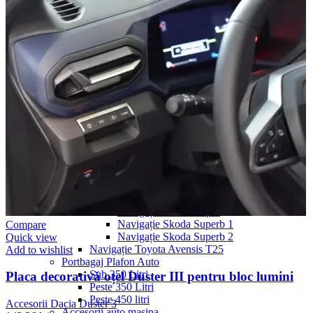
Navigație Mercedes W204
Navigație Mercedes W211
Navigație Mercedes Sprinter
Passat
Navigație Passat B5
Navigație Passat B5 5
Navigație Passat B6
Navigație Passat B7
Navigație Passat B8
Navigație Passat CC
Skoda
Navigație Skoda Fabia 1
Navigație Skoda Fabia 2
Navigație Skoda Octavia 1
Navigație Skoda Octavia 2
Navigație Skoda Octavia 3
Navigație Skoda Rapid
Navigație Skoda Superb 1
Compare
Navigație Skoda Superb 2
Quick view
Navigație Toyota Avensis T25
Add to wishlist
Portbagaj Plafon Auto
Sub 350 Litri
Placa decorativă oțel Duster III pentru bloc lumini
Peste 350 Litri
Peste 450 litri
Accesorii Dacia Duster 3
Accesorii auto masina