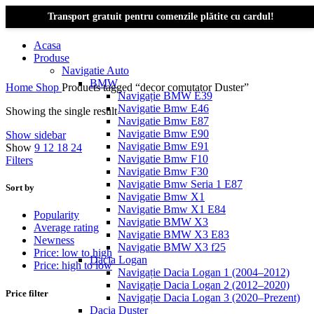
Transport gratuit pentru comenzile plătite cu cardul!
Acasa
Produse
Navigatie Auto
BMW
Home
Shop
Products tagged “decor comutator Duster”
Navigație BMW E39
Navigatie Bmw E46
Showing the single result
Navigatie Bmw E87
Navigatie Bmw E90
Show sidebar
Navigatie Bmw E91
Show
9
12
18
24
Navigatie Bmw F10
Filters
Navigatie Bmw F30
Navigatie Bmw Seria 1 E87
Sort by
Navigatie Bmw X1
Navigatie Bmw X1 E84
Popularity
Navigatie BMW X3
Average rating
Navigatie BMW X3 E83
Newness
Navigatie BMW X3 f25
Price: low to high
Dacia Logan
Price: high to low
Navigație Dacia Logan 1 (2004–2012)
Navigație Dacia Logan 2 (2012–2020)
Price filter
Navigație Dacia Logan 3 (2020–Prezent)
Dacia Duster