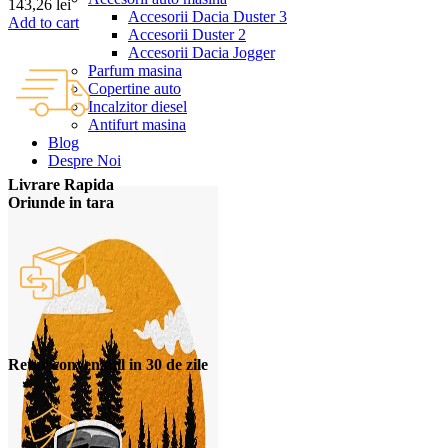
143,26
lei
Accesorii Dacia Duster 3
Add to cart
Accesorii Duster 2
Accesorii Dacia Jogger
Parfum masina
Copertine auto
Incalzitor diesel
Antifurt masina
Blog
Despre Noi
Livrare Rapida
Oriunde in tara
Retur convenabil in 30 de zile