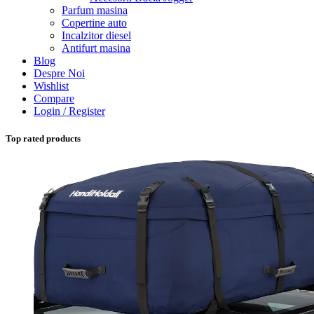
Parfum masina
Copertine auto
Incalzitor diesel
Antifurt masina
Blog
Despre Noi
Wishlist
Compare
Login / Register
Top rated products