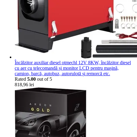
Încălzitor auxiliar diesel otmechl 12V 8KW, încălzitor diesel
cu aer cu telecomandă și monitor LCD pentru mașină,
camion, barcă, autobuz, autorulotă și remorcă etc.
Rated
5.00
out of 5
818,96
lei