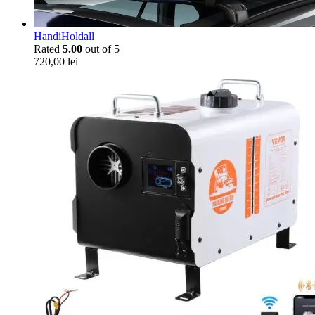
HandiHoldall
Rated
5.00
out of 5
720,00
lei