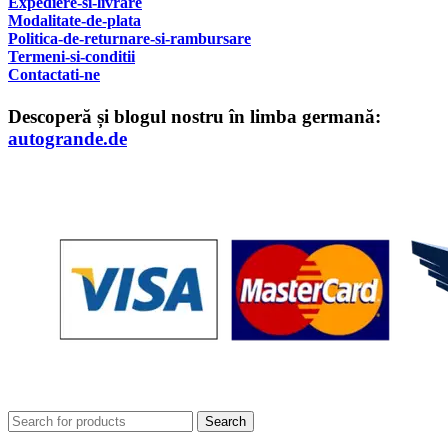
Expediere-si-livrare
Modalitate-de-plata
Politica-de-returnare-si-rambursare
T
ermeni-si-conditii
Contactati-ne
Descoperă și blogul nostru în limba germană:
autogrande.de
Search