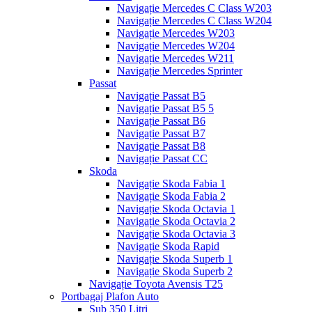
Navigație Mercedes C Class W203
Navigație Mercedes C Class W204
Navigație Mercedes W203
Navigație Mercedes W204
Navigație Mercedes W211
Navigație Mercedes Sprinter
Passat
Navigație Passat B5
Navigație Passat B5 5
Navigație Passat B6
Navigație Passat B7
Navigație Passat B8
Navigație Passat CC
Skoda
Navigație Skoda Fabia 1
Navigație Skoda Fabia 2
Navigație Skoda Octavia 1
Navigație Skoda Octavia 2
Navigație Skoda Octavia 3
Navigație Skoda Rapid
Navigație Skoda Superb 1
Navigație Skoda Superb 2
Navigație Toyota Avensis T25
Portbagaj Plafon Auto
Sub 350 Litri