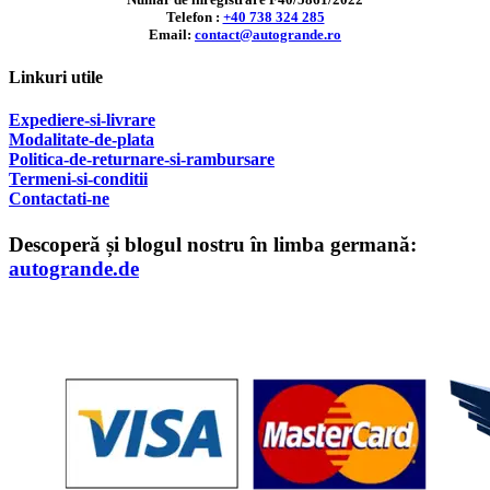
Telefon :
+40 738 324 285
Email:
contact@autogrande.ro
Linkuri utile
Expediere-si-livrare
Modalitate-de-plata
Politica-de-returnare-si-rambursare
T
ermeni-si-conditii
Contactati-ne
Descoperă și blogul nostru în limba germană:
autogrande.de