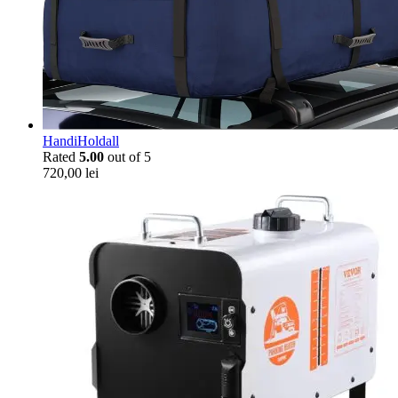
HandiHoldall
Rated
5.00
out of 5
720,00
lei