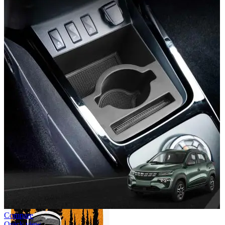
Accesorii Dacia Duster 3
Accesorii Duster 2
Accesorii Dacia Jogger
Parfum masina
Copertine auto
Incalzitor diesel
Antifurt masina
Blog
Despre Noi
Compare
Quick view