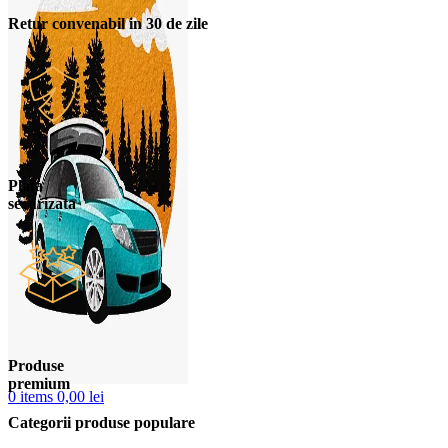
Retur convenabil in 30 de zile
Plata
securizata
Produse
premium
0
items
0,00
lei
Categorii produse populare