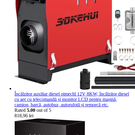
Încălzitor auxiliar diesel otmechl 12V 8KW, încălzitor diesel
cu aer cu telecomandă și monitor LCD pentru mașină,
camion, barcă, autobuz, autorulotă și remorcă etc.
Rated
5.00
out of 5
818,96
lei