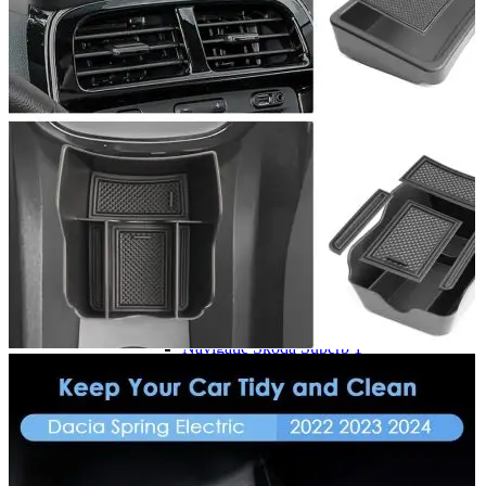
Navigație Mercedes W204
Navigație Mercedes W211
Navigație Mercedes Sprinter
Passat
Navigație Passat B5
Navigație Passat B5 5
Navigație Passat B6
Navigație Passat B7
Navigație Passat B8
Navigație Passat CC
Skoda
Navigație Skoda Fabia 1
Navigație Skoda Fabia 2
Navigație Skoda Octavia 1
Navigație Skoda Octavia 2
Navigație Skoda Octavia 3
Navigație Skoda Rapid
Navigație Skoda Superb 1
Navigație Skoda Superb 2
Navigație Toyota Avensis T25
Portbagaj Plafon Auto
Sub 350 Litri
Peste 350 Litri
Peste 450 litri
Accesorii auto masina