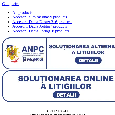
Categories
All
products
Accesorii auto masina
59 products
Accesorii Dacia Duster 3
16 products
Accesorii Dacia Jogger
7 products
Accesorii Dacia Spring
18 products
CUI 47170931
Numar de inregistrare F40/5861/2022