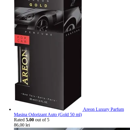
Areon Luxury Parfum
Masina Odorizant Auto (Gold 50 ml)
Rated
5.00
out of 5
86,00
lei