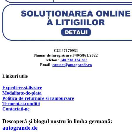
CUI 47170931
Numar de inregistrare F40/5861/2022
Telefon :
+40 738 324 285
Email:
contact@autogrande.ro
Linkuri utile
Expediere-si-livrare
Modalitate-de-plata
Politica-de-returnare-si-rambursare
T
ermeni-si-conditii
Contactati-ne
Descoperă și blogul nostru în limba germană:
autogrande.de