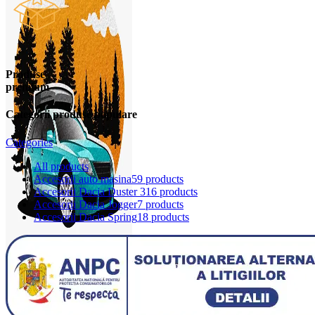
Produse
premium
Categorii produse populare
Categories
All
products
Accesorii auto masina
59 products
Accesorii Dacia Duster 3
16 products
Accesorii Dacia Jogger
7 products
Accesorii Dacia Spring
18 products
0
items
0,00
lei