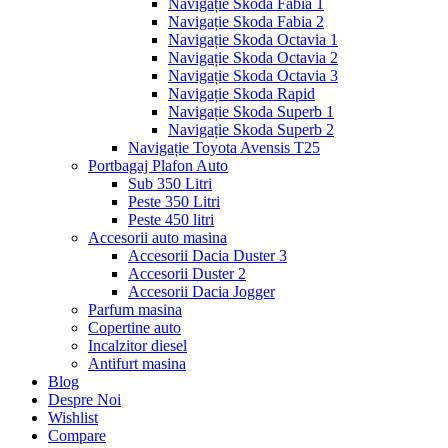
Navigație Skoda Fabia 1
Navigație Skoda Fabia 2
Navigație Skoda Octavia 1
Navigație Skoda Octavia 2
Navigație Skoda Octavia 3
Navigație Skoda Rapid
Navigație Skoda Superb 1
Navigație Skoda Superb 2
Navigație Toyota Avensis T25
Portbagaj Plafon Auto
Sub 350 Litri
Peste 350 Litri
Peste 450 litri
Accesorii auto masina
Accesorii Dacia Duster 3
Accesorii Duster 2
Accesorii Dacia Jogger
Parfum masina
Copertine auto
Incalzitor diesel
Antifurt masina
Blog
Despre Noi
Wishlist
Compare