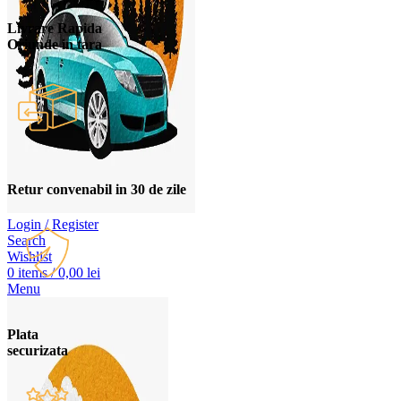
Livrare Rapida
Oriunde in tara
Retur convenabil in 30 de zile
Login / Register
Search
Wishlist
0
items
/
0,00
lei
Menu
Plata
securizata