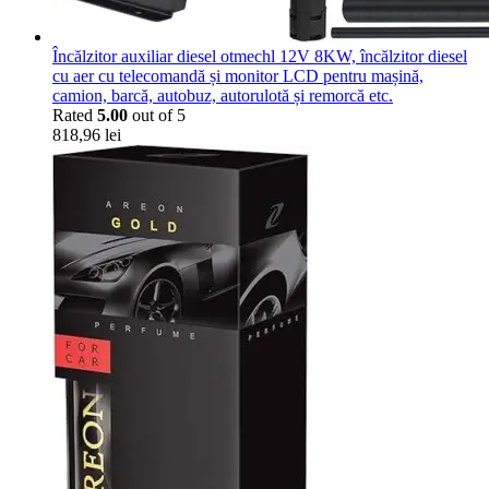
Încălzitor auxiliar diesel otmechl 12V 8KW, încălzitor diesel
cu aer cu telecomandă și monitor LCD pentru mașină,
camion, barcă, autobuz, autorulotă și remorcă etc.
Rated
5.00
out of 5
818,96
lei