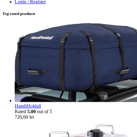
Login / Register
Top rated products
HandiHoldall
Rated
5.00
out of 5
720,00
lei