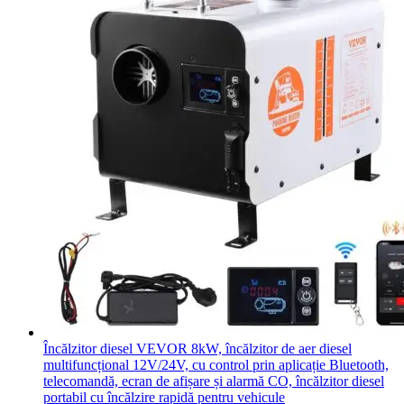
Încălzitor diesel VEVOR 8kW, încălzitor de aer diesel
multifuncțional 12V/24V, cu control prin aplicație Bluetooth,
telecomandă, ecran de afișare și alarmă CO, încălzitor diesel
portabil cu încălzire rapidă pentru vehicule