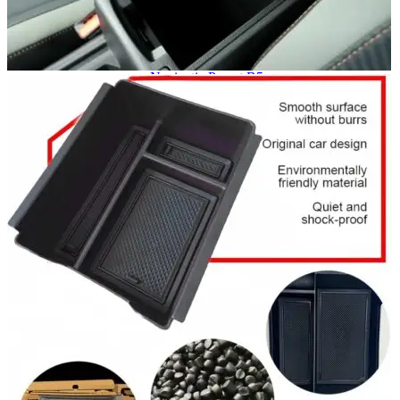
Navigație Mercedes W204
Navigație Mercedes W211
Navigație Mercedes Sprinter
Passat
Navigație Passat B5
Navigație Passat B5 5
Navigație Passat B6
Navigație Passat B7
Navigație Passat B8
Navigație Passat CC
Skoda
Navigație Skoda Fabia 1
Navigație Skoda Fabia 2
Navigație Skoda Octavia 1
Navigație Skoda Octavia 2
Navigație Skoda Octavia 3
Navigație Skoda Rapid
Navigație Skoda Superb 1
Navigație Skoda Superb 2
Navigație Toyota Avensis T25
Portbagaj Plafon Auto
Sub 350 Litri
Peste 350 Litri
Peste 450 litri
Accesorii auto masina