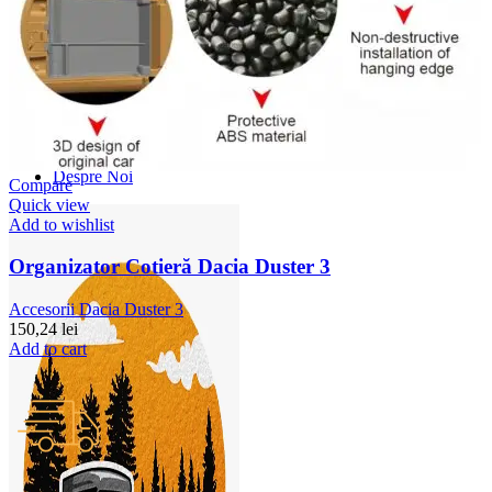
Accesorii Dacia Duster 3
Accesorii Duster 2
Accesorii Dacia Jogger
Parfum masina
Copertine auto
Incalzitor diesel
Antifurt masina
Blog
Despre Noi
Compare
Quick view
Add to wishlist
Organizator Cotieră Dacia Duster 3
Accesorii Dacia Duster 3
150,24
lei
Add to cart