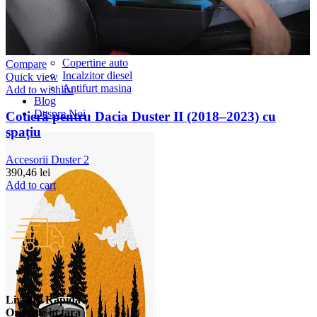
Accesorii Dacia Duster 3
Accesorii Duster 2
Accesorii Dacia Jogger
Parfum masina
Copertine auto
Compare
Incalzitor diesel
Quick view
Antifurt masina
Add to wishlist
Blog
Despre Noi
Cotieră pentru Dacia Duster II (2018–2023) cu
spațiu
Accesorii Duster 2
390,46
lei
Add to cart
Livrare Rapida
Oriunde in tara