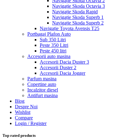
Navigație Skoda Octavia 2
Navigație Skoda Octavia 3
Navigație Skoda Rapid
Navigație Skoda Superb 1
Navigație Skoda Superb 2
Navigație Toyota Avensis T25
Portbagaj Plafon Auto
Sub 350 Litri
Peste 350 Litri
Peste 450 litri
Accesorii auto masina
Accesorii Dacia Duster 3
Accesorii Duster 2
Accesorii Dacia Jogger
Parfum masina
Copertine auto
Incalzitor diesel
Antifurt masina
Blog
Despre Noi
Wishlist
Compare
Login / Register
Top rated products