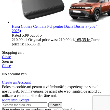
Husa Cotiera Centrala PU pentru Dacia Duster 3 (2024–
2025)
Rated
5.00
out of 5
210,00
lei
Original price was: 210,00 lei.
165,35
lei
Current
price is: 165,35 lei.
Shopping cart
Close
Sign in
Close
No account yet?
Create an Account
Folosim cookie-uri pentru a vă îmbunătăți experiența pe site-ul
nostru web. Prin navigarea pe acest site web, sunteți de acord cu
utilizarea cookie-urilor de către noi.
More info
Accept
Search
Start typing to see products you are looking for.