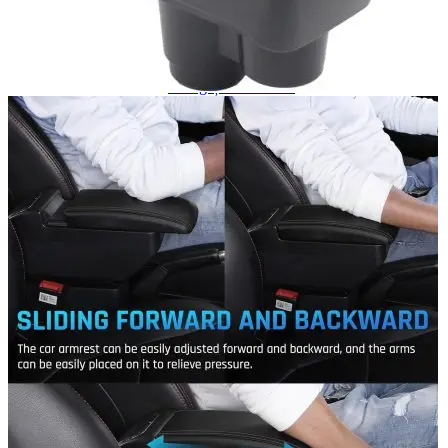
Navigație Mercedes W204
Navigație Mercedes W211
Navigație Mercedes Sprinter
Passat
Navigație Passat B5
Navigație Passat B5 5
Navigație Passat B6
Navigație Passat B7
Navigație Passat B8
Navigație Passat CC
Skoda
Navigație Skoda Fabia 1
Navigație Skoda Fabia 2
Navigație Skoda Octavia 1
Navigație Skoda Octavia 2
Navigație Skoda Octavia 3
Navigație Skoda Rapid
Navigație Skoda Superb 1
Navigație Skoda Superb 2
Navigație Toyota Avensis T25
Portbagaj Plafon Auto
Sub 350 Litri
Peste 350 Litri
Peste 450 litri
Accesorii auto masina