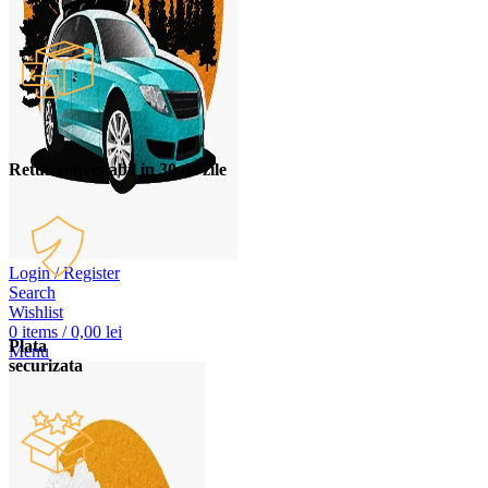
Retur convenabil in 30 de zile
Login / Register
Search
Wishlist
0
items
/
0,00
lei
Plata
Menu
securizata