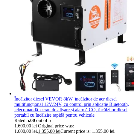
Încălzitor diesel VEVOR 8kW, încălzitor de aer diesel
multifuncțional 12V/24V, cu control prin aplicație Bluetooth,
telecomandă, ecran de afișare și alarmă CO, încălzitor diesel
portabil cu încălzire rapidă pentru vehicule
Rated
5.00
out of 5
1.600,00
lei
Original price was:
1.600,00 lei.
1.355,00
lei
Current price is: 1.355,00 lei.