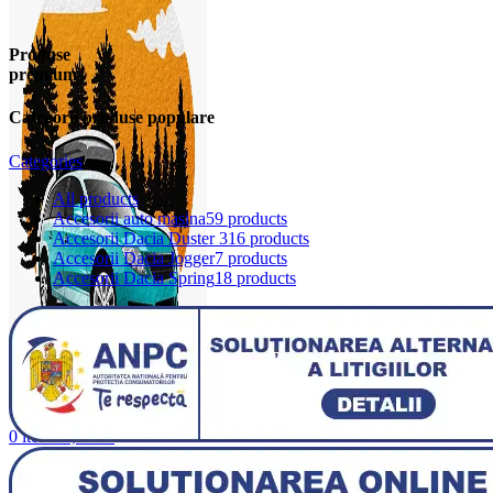
Produse
premium
Categorii produse populare
Categories
All
products
Accesorii auto masina
59 products
Accesorii Dacia Duster 3
16 products
Accesorii Dacia Jogger
7 products
Accesorii Dacia Spring
18 products
0
items
0,00
lei