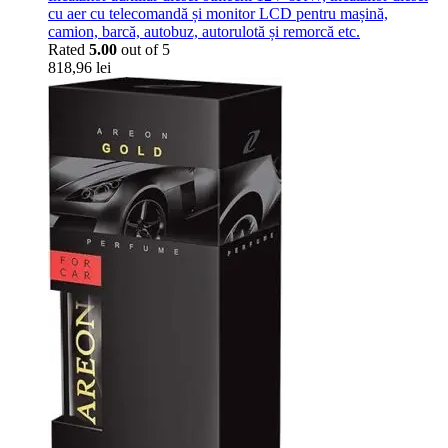
cu aer cu telecomandă și monitor LCD pentru mașină,
camion, barcă, autobuz, autorulotă și remorcă etc.
Rated
5.00
out of 5
818,96
lei