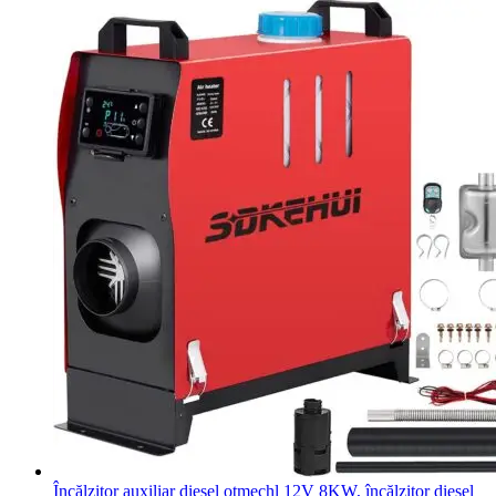
Încălzitor auxiliar diesel otmechl 12V 8KW, încălzitor diesel