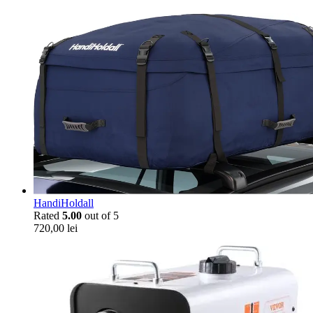
HandiHoldall
Rated
5.00
out of 5
720,00
lei