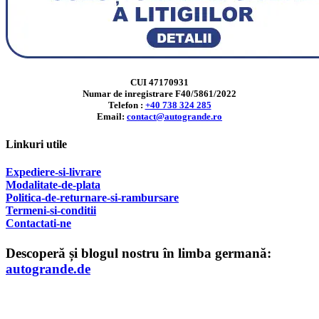
CUI 47170931
Numar de inregistrare F40/5861/2022
Telefon :
+40 738 324 285
Email:
contact@autogrande.ro
Linkuri utile
Expediere-si-livrare
Modalitate-de-plata
Politica-de-returnare-si-rambursare
T
ermeni-si-conditii
Contactati-ne
Descoperă și blogul nostru în limba germană:
autogrande.de