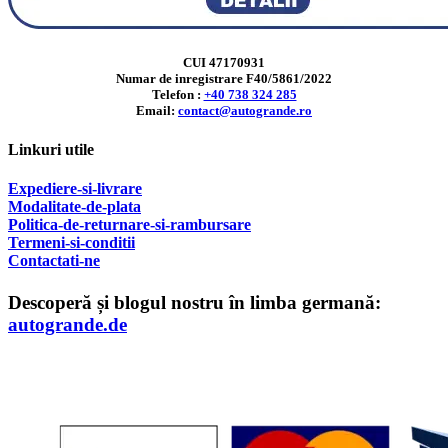
CUI 47170931
Numar de inregistrare F40/5861/2022
Telefon :
+40 738 324 285
Email:
contact@autogrande.ro
Linkuri utile
Expediere-si-livrare
Modalitate-de-plata
Politica-de-returnare-si-rambursare
T
ermeni-si-conditii
Contactati-ne
Descoperă și blogul nostru în limba germană:
autogrande.de