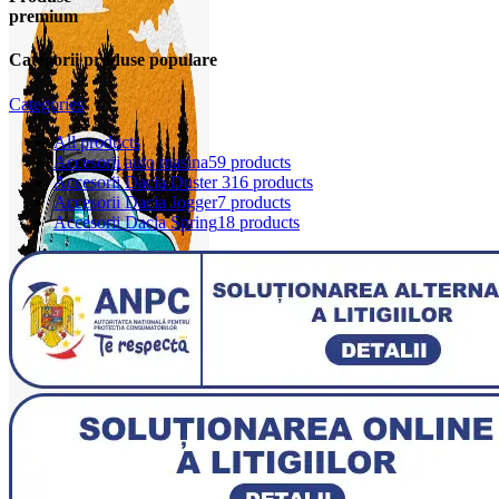
premium
Categorii produse populare
Categories
All
products
Accesorii auto masina
59 products
Accesorii Dacia Duster 3
16 products
Accesorii Dacia Jogger
7 products
Accesorii Dacia Spring
18 products
0
items
0,00
lei