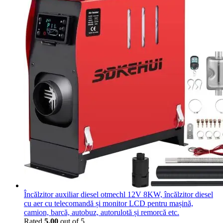
Încălzitor auxiliar diesel otmechl 12V 8KW, încălzitor diesel
cu aer cu telecomandă și monitor LCD pentru mașină,
camion, barcă, autobuz, autorulotă și remorcă etc.
Rated
5.00
out of 5