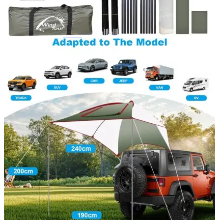
Navigație Mercedes W204
Navigație Mercedes W211
Navigație Mercedes Sprinter
Passat
Navigație Passat B5
Navigație Passat B5 5
Navigație Passat B6
Navigație Passat B7
Navigație Passat B8
Navigație Passat CC
Skoda
Navigație Skoda Fabia 1
Navigație Skoda Fabia 2
Navigație Skoda Octavia 1
Navigație Skoda Octavia 2
Navigație Skoda Octavia 3
Navigație Skoda Rapid
Navigație Skoda Superb 1
Navigație Skoda Superb 2
Navigație Toyota Avensis T25
Portbagaj Plafon Auto
Sub 350 Litri
Peste 350 Litri
Peste 450 litri
Accesorii auto masina