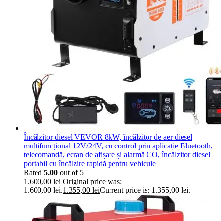
Încălzitor diesel VEVOR 8kW, încălzitor de aer diesel
multifuncțional 12V/24V, cu control prin aplicație Bluetooth,
telecomandă, ecran de afișare și alarmă CO, încălzitor diesel
portabil cu încălzire rapidă pentru vehicule
Rated
5.00
out of 5
1.600,00
lei
Original price was:
1.600,00 lei.
1.355,00
lei
Current price is: 1.355,00 lei.