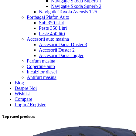
Navigație Skoda Superb 1
Navigație Skoda Superb 2
Navigație Toyota Avensis T25
Portbagaj Plafon Auto
Sub 350 Litri
Peste 350 Litri
Peste 450 litri
Accesorii auto masina
Accesorii Dacia Duster 3
Accesorii Duster 2
Accesorii Dacia Jogger
Parfum masina
Copertine auto
Incalzitor diesel
Antifurt masina
Blog
Despre Noi
Wishlist
Compare
Login / Register
Top rated products