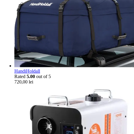
HandiHoldall
Rated
5.00
out of 5
720,00
lei