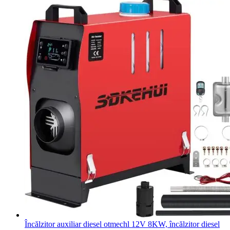
Încălzitor auxiliar diesel otmechl 12V 8KW, încălzitor diesel