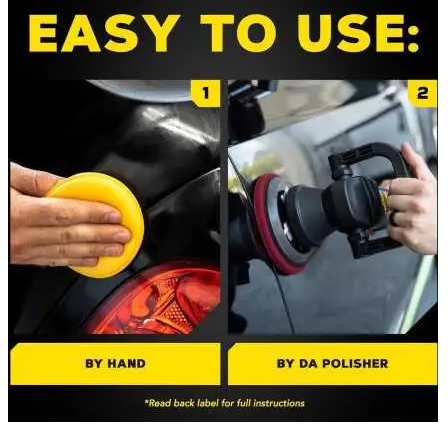
Accesorii Dacia Duster 3
Accesorii Duster 2
Accesorii Dacia Jogger
Parfum masina
Copertine auto
Incalzitor diesel
Antifurt masina
Blog
Despre Noi