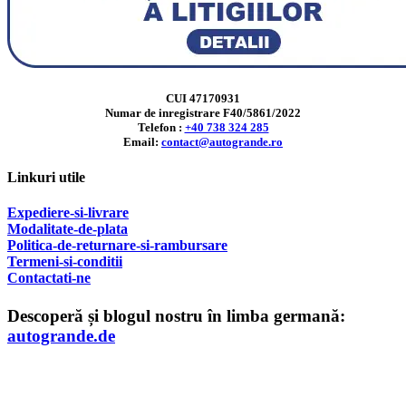
CUI 47170931
Numar de inregistrare F40/5861/2022
Telefon :
+40 738 324 285
Email:
contact@autogrande.ro
Linkuri utile
Expediere-si-livrare
Modalitate-de-plata
Politica-de-returnare-si-rambursare
T
ermeni-si-conditii
Contactati-ne
Descoperă și blogul nostru în limba germană:
autogrande.de