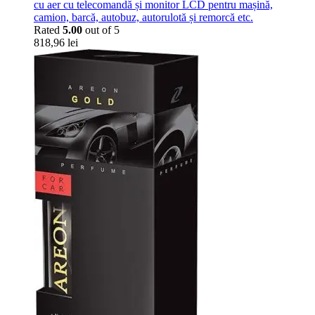
cu aer cu telecomandă și monitor LCD pentru mașină,
camion, barcă, autobuz, autorulotă și remorcă etc.
Rated
5.00
out of 5
818,96
lei