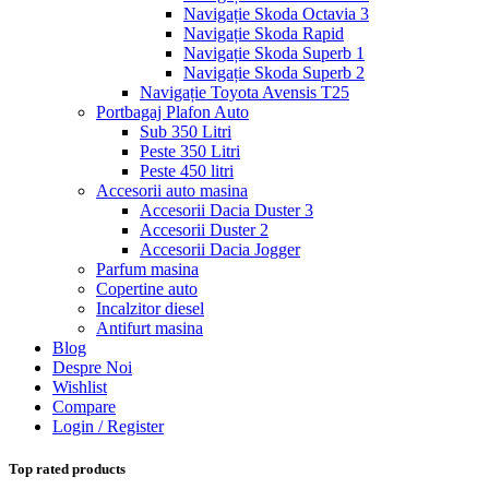
Navigație Skoda Octavia 3
Navigație Skoda Rapid
Navigație Skoda Superb 1
Navigație Skoda Superb 2
Navigație Toyota Avensis T25
Portbagaj Plafon Auto
Sub 350 Litri
Peste 350 Litri
Peste 450 litri
Accesorii auto masina
Accesorii Dacia Duster 3
Accesorii Duster 2
Accesorii Dacia Jogger
Parfum masina
Copertine auto
Incalzitor diesel
Antifurt masina
Blog
Despre Noi
Wishlist
Compare
Login / Register
Top rated products