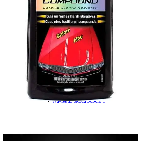
Navigație Mercedes W204
Navigație Mercedes W211
Navigație Mercedes Sprinter
Passat
Navigație Passat B5
Navigație Passat B5 5
Navigație Passat B6
Navigație Passat B7
Navigație Passat B8
Navigație Passat CC
Skoda
Navigație Skoda Fabia 1
Navigație Skoda Fabia 2
Navigație Skoda Octavia 1
Navigație Skoda Octavia 2
Navigație Skoda Octavia 3
Navigație Skoda Rapid
Navigație Skoda Superb 1
Navigație Skoda Superb 2
Navigație Toyota Avensis T25
Portbagaj Plafon Auto
Sub 350 Litri
Peste 350 Litri
Peste 450 litri
Accesorii auto masina