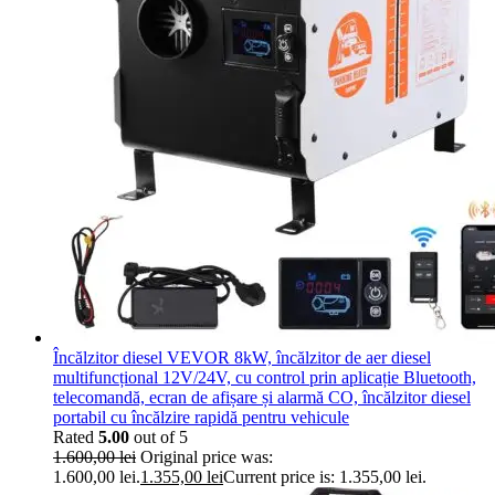
Încălzitor diesel VEVOR 8kW, încălzitor de aer diesel
multifuncțional 12V/24V, cu control prin aplicație Bluetooth,
telecomandă, ecran de afișare și alarmă CO, încălzitor diesel
portabil cu încălzire rapidă pentru vehicule
Rated
5.00
out of 5
1.600,00
lei
Original price was:
1.600,00 lei.
1.355,00
lei
Current price is: 1.355,00 lei.