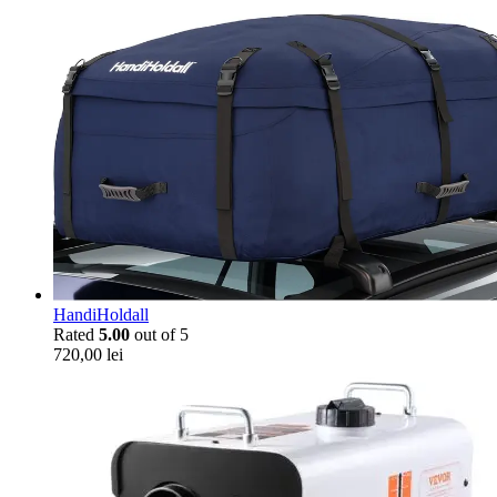
HandiHoldall
Rated
5.00
out of 5
720,00
lei