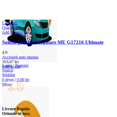
Compare
Quick view
Add to wishlist
Solutie polish – Meguiars ME G17216 Ultimate
4.9
Accesorii auto masina
163,67
lei
Login / Register
Add to cart
Search
Wishlist
0
items
/
0,00
lei
Menu
Livrare Rapida
Oriunde in tara