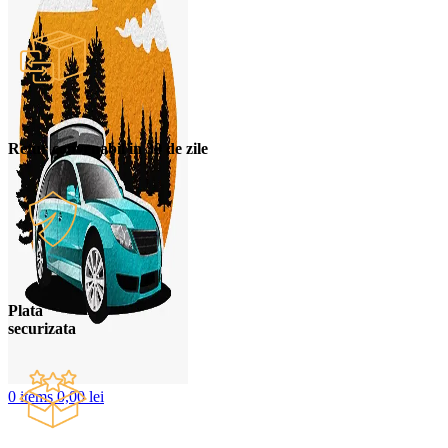
Retur convenabil in 30 de zile
Plata
securizata
0
items
0,00
lei