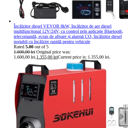
Încălzitor diesel VEVOR 8kW, încălzitor de aer diesel
multifuncțional 12V/24V, cu control prin aplicație Bluetooth,
telecomandă, ecran de afișare și alarmă CO, încălzitor diesel
portabil cu încălzire rapidă pentru vehicule
Rated
5.00
out of 5
1.600,00
lei
Original price was:
1.600,00 lei.
1.355,00
lei
Current price is: 1.355,00 lei.