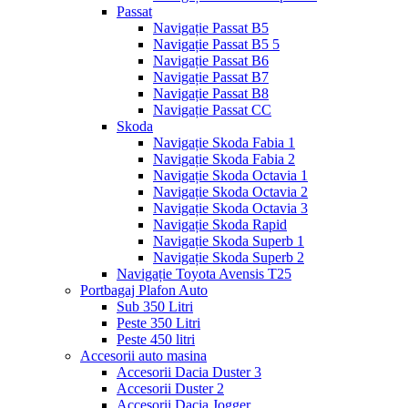
Passat
Navigație Passat B5
Navigație Passat B5 5
Navigație Passat B6
Navigație Passat B7
Navigație Passat B8
Navigație Passat CC
Skoda
Navigație Skoda Fabia 1
Navigație Skoda Fabia 2
Navigație Skoda Octavia 1
Navigație Skoda Octavia 2
Navigație Skoda Octavia 3
Navigație Skoda Rapid
Navigație Skoda Superb 1
Navigație Skoda Superb 2
Navigație Toyota Avensis T25
Portbagaj Plafon Auto
Sub 350 Litri
Peste 350 Litri
Peste 450 litri
Accesorii auto masina
Accesorii Dacia Duster 3
Accesorii Duster 2
Accesorii Dacia Jogger