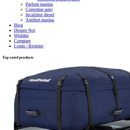
Parfum masina
Copertine auto
Incalzitor diesel
Antifurt masina
Blog
Despre Noi
Wishlist
Compare
Login / Register
Top rated products