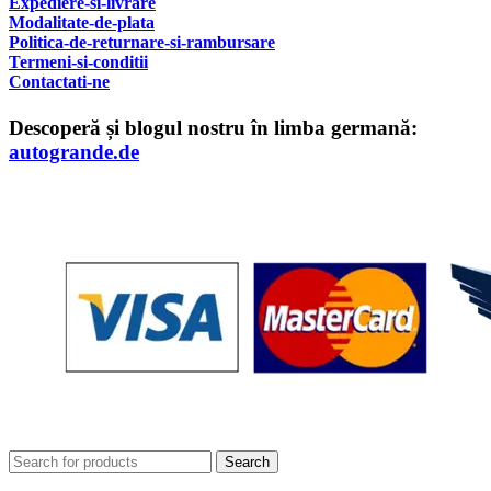
Expediere-si-livrare
Modalitate-de-plata
Politica-de-returnare-si-rambursare
T
ermeni-si-conditii
Contactati-ne
Descoperă și blogul nostru în limba germană:
autogrande.de
Search