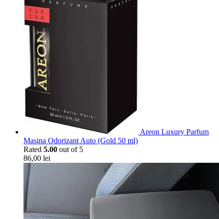
Areon Luxury Parfum
Masina Odorizant Auto (Gold 50 ml)
Rated
5.00
out of 5
86,00
lei