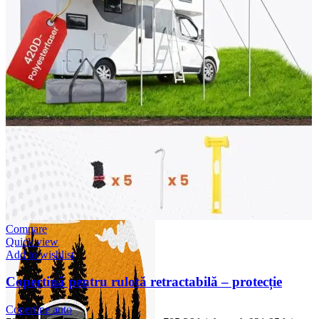
Accesorii Dacia Duster 3
Accesorii Duster 2
Accesorii Dacia Jogger
Parfum masina
Copertine auto
Incalzitor diesel
Antifurt masina
Blog
Despre Noi
Compare
Quick view
Add to wishlist
Copertină pentru rulotă retractabilă – protecție
Copertine auto