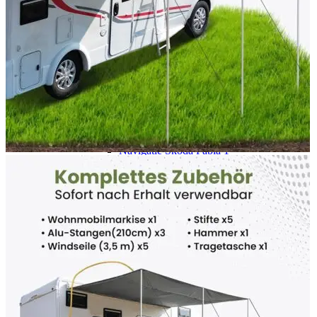
Navigație Mercedes W204
Navigație Mercedes W211
Navigație Mercedes Sprinter
Passat
Navigație Passat B5
Navigație Passat B5 5
Navigație Passat B6
Navigație Passat B7
Navigație Passat B8
Navigație Passat CC
Skoda
Navigație Skoda Fabia 1
Navigație Skoda Fabia 2
Navigație Skoda Octavia 1
Navigație Skoda Octavia 2
Navigație Skoda Octavia 3
Navigație Skoda Rapid
Navigație Skoda Superb 1
Navigație Skoda Superb 2
Navigație Toyota Avensis T25
Portbagaj Plafon Auto
Sub 350 Litri
Peste 350 Litri
Peste 450 litri
Accesorii auto masina