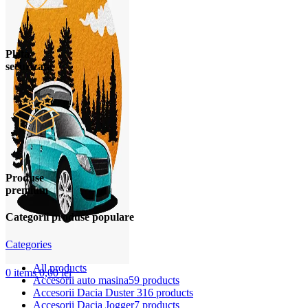
Plata
securizata
Produse
premium
Categorii produse populare
Categories
All
products
0
items
0,00
lei
Accesorii auto masina
59 products
Accesorii Dacia Duster 3
16 products
Accesorii Dacia Jogger
7 products