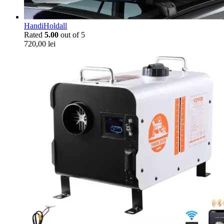
HandiHoldall
Rated
5.00
out of 5
720,00
lei