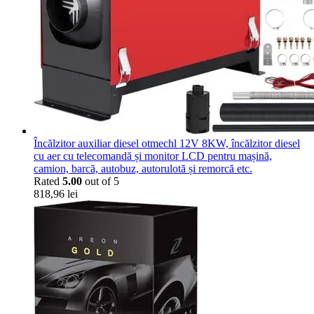
Încălzitor auxiliar diesel otmechl 12V 8KW, încălzitor diesel
cu aer cu telecomandă și monitor LCD pentru mașină,
camion, barcă, autobuz, autorulotă și remorcă etc.
Rated
5.00
out of 5
818,96
lei