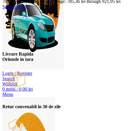
785,36
lei
–
921,95
lei
Price range: 785,36 lei through 921,95 lei
Select options
Livrare Rapida
Oriunde in tara
Login / Register
Search
Wishlist
0
items
/
0,00
lei
Menu
Retur convenabil in 30 de zile