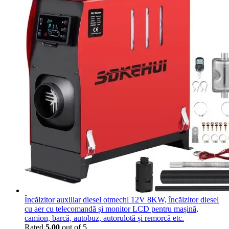
Încălzitor auxiliar diesel otmechl 12V 8KW, încălzitor diesel
cu aer cu telecomandă și monitor LCD pentru mașină,
camion, barcă, autobuz, autorulotă și remorcă etc.
Rated
5.00
out of 5