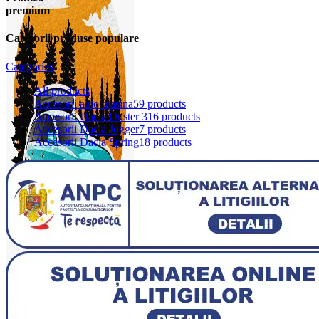
premium
Categorii produse populare
Categories
All
products
Accesorii auto masina
59 products
Accesorii Dacia Duster 3
16 products
Accesorii Dacia Jogger
7 products
Accesorii Dacia Spring
18 products
0
items
0,00
lei