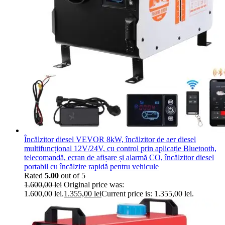
Încălzitor diesel VEVOR 8kW, încălzitor de aer diesel
multifuncțional 12V/24V, cu control prin aplicație Bluetooth,
telecomandă, ecran de afișare și alarmă CO, încălzitor diesel
portabil cu încălzire rapidă pentru vehicule
Rated
5.00
out of 5
1.600,00
lei
Original price was:
1.600,00 lei.
1.355,00
lei
Current price is: 1.355,00 lei.