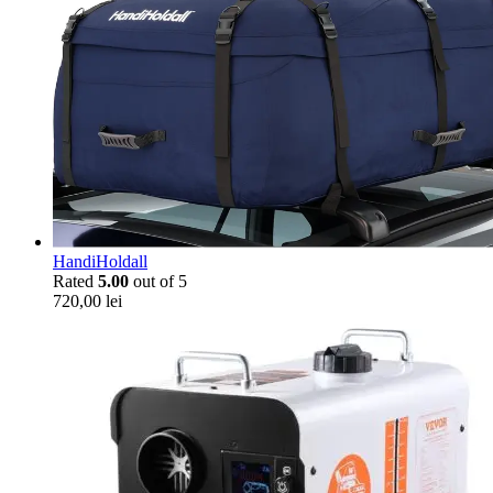
HandiHoldall
Rated
5.00
out of 5
720,00
lei