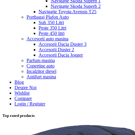
Navigație Skoda Superb 1
Navigație Skoda Superb 2
Navigație Toyota Avensis T25
Portbagaj Plafon Auto
Sub 350 Litri
Peste 350 Litri
Peste 450 litri
Accesorii auto masina
Accesorii Dacia Duster 3
Accesorii Duster 2
Accesorii Dacia Jogger
Parfum masina
Copertine auto
Incalzitor diesel
Antifurt masina
Blog
Despre Noi
Wishlist
Compare
Login / Register
Top rated products