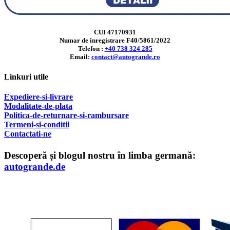
CUI 47170931
Numar de inregistrare F40/5861/2022
Telefon :
+40 738 324 285
Email:
contact@autogrande.ro
Linkuri utile
Expediere-si-livrare
Modalitate-de-plata
Politica-de-returnare-si-rambursare
T
ermeni-si-conditii
Contactati-ne
Descoperă și blogul nostru în limba germană:
autogrande.de