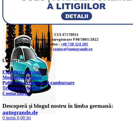
CUI 47170931
Numar de inregistrare F40/5861/2022
Telefon :
+40 738 324 285
Email:
contact@autogrande.ro
Linkuri utile
Expediere-si-livrare
Modalitate-de-plata
Politica-de-returnare-si-rambursare
T
ermeni-si-conditii
Contactati-ne
Descoperă și blogul nostru în limba germană:
autogrande.de
0
items
0,00
lei