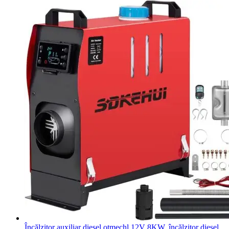
Încălzitor auxiliar diesel otmechl 12V 8KW, încălzitor diesel