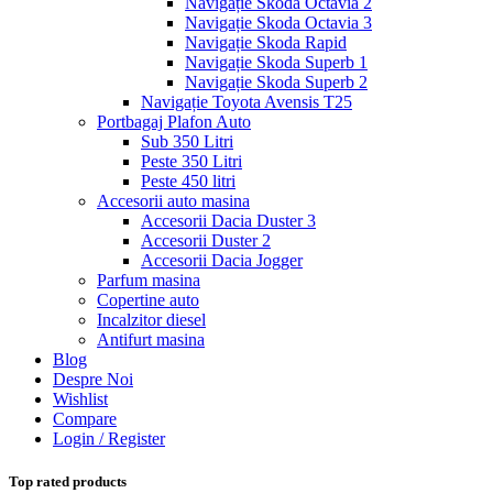
Navigație Skoda Octavia 2
Navigație Skoda Octavia 3
Navigație Skoda Rapid
Navigație Skoda Superb 1
Navigație Skoda Superb 2
Navigație Toyota Avensis T25
Portbagaj Plafon Auto
Sub 350 Litri
Peste 350 Litri
Peste 450 litri
Accesorii auto masina
Accesorii Dacia Duster 3
Accesorii Duster 2
Accesorii Dacia Jogger
Parfum masina
Copertine auto
Incalzitor diesel
Antifurt masina
Blog
Despre Noi
Wishlist
Compare
Login / Register
Top rated products