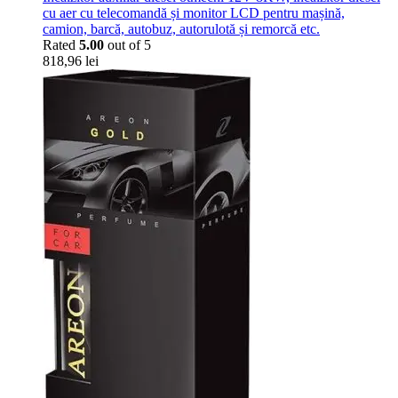
cu aer cu telecomandă și monitor LCD pentru mașină,
camion, barcă, autobuz, autorulotă și remorcă etc.
Rated
5.00
out of 5
818,96
lei