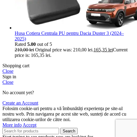
Husa Cotiera Centrala PU pentru Dacia Duster 3 (2024–
2025)
Rated
5.00
out of 5
210,00
lei
Original price was: 210,00 lei.
165,35
lei
Current
price is: 165,35 lei.
Shopping cart
Close
Sign in
Close
No account yet?
Create an Account
Folosim cookie-uri pentru a vă îmbunătăți experiența pe site-ul
nostru web. Prin navigarea pe acest site web, sunteți de acord cu
utilizarea cookie-urilor de către noi.
More info
Accept
Search
Start typing to see products you are looking for.