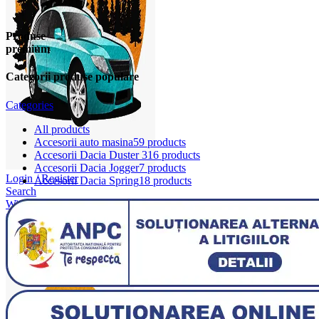
Produse
premium
Categorii produse populare
Categories
All
products
Accesorii auto masina
59 products
Accesorii Dacia Duster 3
16 products
Accesorii Dacia Jogger
7 products
Login / Register
Accesorii Dacia Spring
18 products
Search
Wishlist
0
items
/
0,00
lei
Menu