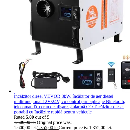
Încălzitor diesel VEVOR 8kW, încălzitor de aer diesel
multifuncțional 12V/24V, cu control prin aplicație Bluetooth,
telecomandă, ecran de afișare și alarmă CO, încălzitor diesel
portabil cu încălzire rapidă pentru vehicule
Rated
5.00
out of 5
1.600,00
lei
Original price was:
1.600,00 lei.
1.355,00
lei
Current price is: 1.355,00 lei.