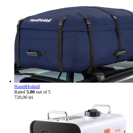
HandiHoldall
Rated
5.00
out of 5
720,00
lei