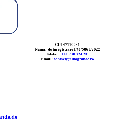
CUI 47170931
Numar de inregistrare F40/5861/2022
Telefon :
+40 738 324 285
Email:
contact@autogrande.ro
ande.de