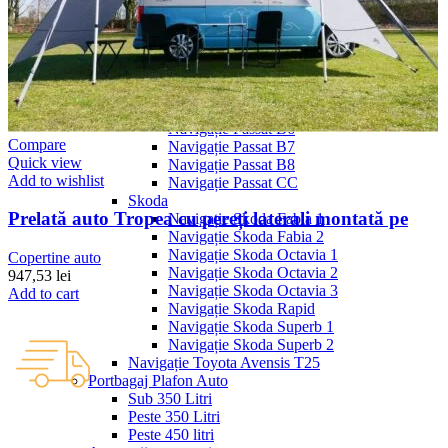
Navigație Mercedes W203
Navigație Mercedes W204
Navigație Mercedes W211
Navigație Mercedes Sprinter
Passat
Navigație Passat B5
Navigație Passat B5 5
Navigație Passat B6
Compare
Navigație Passat B7
Quick view
Navigație Passat B8
Add to wishlist
Navigație Passat CC
Skoda
Prelată auto Tropea cu pereți laterali montată pe
Navigație Skoda Fabia 1
Navigație Skoda Fabia 2
Navigație Skoda Octavia 1
Copertine auto
Navigație Skoda Octavia 2
947,53
lei
Navigație Skoda Octavia 3
Add to cart
Navigație Skoda Rapid
Navigație Skoda Superb 1
Navigație Skoda Superb 2
Navigație Toyota Avensis T25
Portbagaj Plafon Auto
Sub 350 Litri
Peste 350 Litri
Peste 450 litri