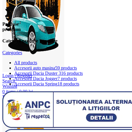
Produse
premium
Categorii produse populare
Categories
All
products
Accesorii auto masina
59 products
Accesorii Dacia Duster 3
16 products
Login / Register
Accesorii Dacia Jogger
7 products
Search
Accesorii Dacia Spring
18 products
Wishlist
0
items
/
0,00
lei
Menu