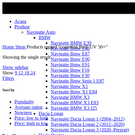
Acasa
Produse
Navigatie Auto
BMW
Navigație BMW E39
Home
Shop
Products tagged “copertină Bulli UV 50+”
Navigatie Bmw E46
Navigatie Bmw E87
Showing the single result
Navigatie Bmw E90
Navigatie Bmw E91
Show sidebar
Navigatie Bmw F10
Show
9
12
18
24
Navigatie Bmw F30
Filters
Navigatie Bmw Seria 1 E87
Navigatie Bmw X1
Sort by
Navigatie Bmw X1 E84
Navigatie BMW X3
Popularity
Navigatie BMW X3 E83
Average rating
Navigatie BMW X3 f25
Newness
Dacia Logan
Price: low to high
Navigație Dacia Logan 1 (2004–2012)
Price: high to low
Navigație Dacia Logan 2 (2012–2020)
Navigație Dacia Logan 3 (2020–Prezent)