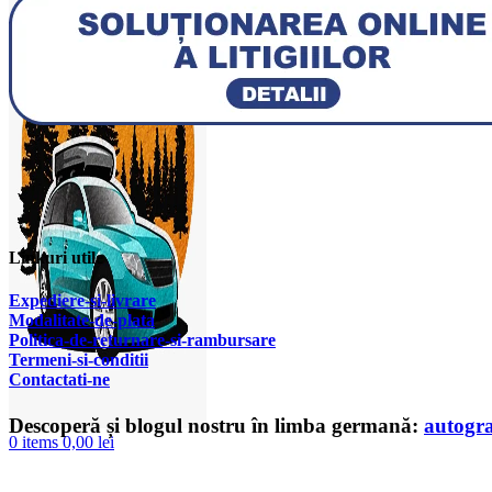
Linkuri utile
Expediere-si-livrare
Modalitate-de-plata
Politica-de-returnare-si-rambursare
T
ermeni-si-conditii
Contactati-ne
Descoperă și blogul nostru în limba germană:
autogr
0
items
0,00
lei