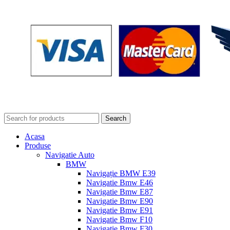
Search
Acasa
Produse
Navigatie Auto
BMW
Navigație BMW E39
Navigatie Bmw E46
Navigatie Bmw E87
Navigatie Bmw E90
Navigatie Bmw E91
Navigatie Bmw F10
Navigatie Bmw F30