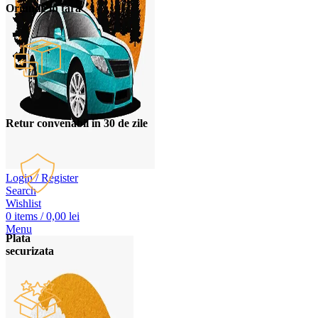
Oriunde in tara
Retur convenabil in 30 de zile
Login / Register
Search
Wishlist
0
items
/
0,00
lei
Menu
Plata
securizata