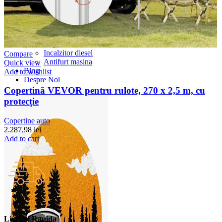
Accesorii Dacia Duster 3
Accesorii Duster 2
Accesorii Dacia Jogger
Parfum masina
Copertine auto
Incalzitor diesel
Compare
Antifurt masina
Quick view
Blog
Add to wishlist
Despre Noi
Copertină VEVOR pentru rulote, 270 x 2,5 m, cu
protecție
Copertine auto
2.287,98
lei
Add to cart
Livrare Rapida