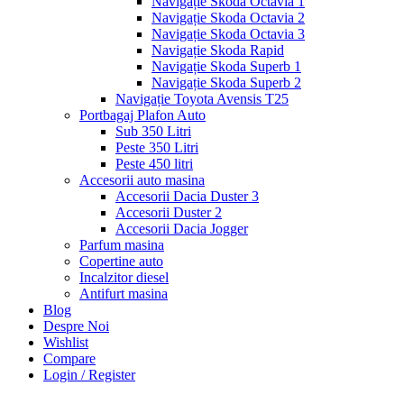
Navigație Skoda Octavia 1
Navigație Skoda Octavia 2
Navigație Skoda Octavia 3
Navigație Skoda Rapid
Navigație Skoda Superb 1
Navigație Skoda Superb 2
Navigație Toyota Avensis T25
Portbagaj Plafon Auto
Sub 350 Litri
Peste 350 Litri
Peste 450 litri
Accesorii auto masina
Accesorii Dacia Duster 3
Accesorii Duster 2
Accesorii Dacia Jogger
Parfum masina
Copertine auto
Incalzitor diesel
Antifurt masina
Blog
Despre Noi
Wishlist
Compare
Login / Register