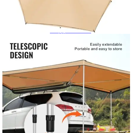
Navigație Mercedes W204
Navigație Mercedes W211
Navigație Mercedes Sprinter
Passat
Navigație Passat B5
Navigație Passat B5 5
Navigație Passat B6
Navigație Passat B7
Navigație Passat B8
Navigație Passat CC
Skoda
Navigație Skoda Fabia 1
Navigație Skoda Fabia 2
Navigație Skoda Octavia 1
Navigație Skoda Octavia 2
Navigație Skoda Octavia 3
Navigație Skoda Rapid
Navigație Skoda Superb 1
Navigație Skoda Superb 2
Navigație Toyota Avensis T25
Portbagaj Plafon Auto
Sub 350 Litri
Peste 350 Litri
Peste 450 litri
Accesorii auto masina