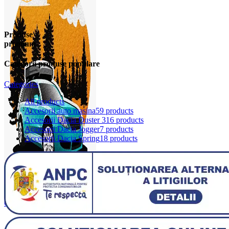
Produse
premium
Categorii produse populare
Categories
All
products
Accesorii auto masina
59 products
Accesorii Dacia Duster 3
16 products
Accesorii Dacia Jogger
7 products
Accesorii Dacia Spring
18 products
0
items
0,00
lei