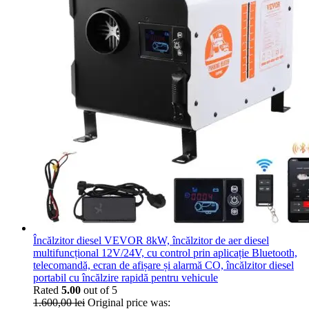
Încălzitor diesel VEVOR 8kW, încălzitor de aer diesel
multifuncțional 12V/24V, cu control prin aplicație Bluetooth,
telecomandă, ecran de afișare și alarmă CO, încălzitor diesel
portabil cu încălzire rapidă pentru vehicule
Rated
5.00
out of 5
1.600,00
lei
Original price was: