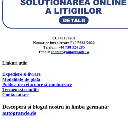
CUI 47170931
Numar de inregistrare F40/5861/2022
Telefon :
+40 738 324 285
Email:
contact@autogrande.ro
Linkuri utile
Expediere-si-livrare
Modalitate-de-plata
Politica-de-returnare-si-rambursare
T
ermeni-si-conditii
Contactati-ne
Descoperă și blogul nostru în limba germană:
autogrande.de