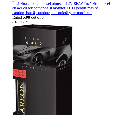
Încălzitor auxiliar diesel otmechl 12V 8KW, încălzitor diesel
cu aer cu telecomandă și monitor LCD pentru mașină,
camion, barcă, autobuz, autorulotă și remorcă etc.
Rated
5.00
out of 5
818,96
lei