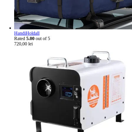
HandiHoldall
Rated
5.00
out of 5
720,00
lei