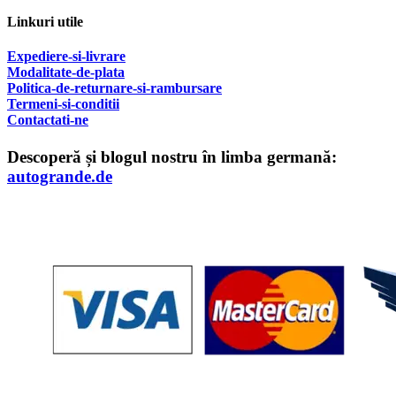
Linkuri utile
Expediere-si-livrare
Modalitate-de-plata
Politica-de-returnare-si-rambursare
T
ermeni-si-conditii
Contactati-ne
Descoperă și blogul nostru în limba germană:
autogrande.de