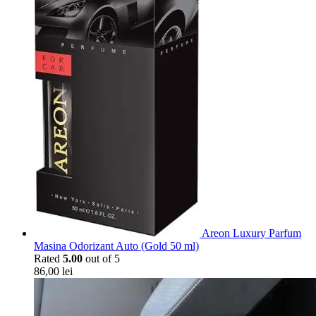
Areon Luxury Parfum
Masina Odorizant Auto (Gold 50 ml)
Rated
5.00
out of 5
86,00
lei