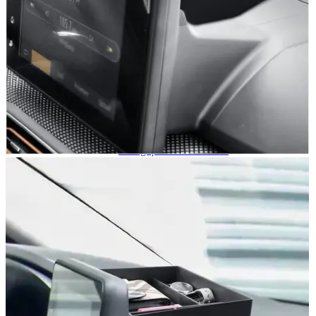
Navigație Mercedes W204
Navigație Mercedes W211
Navigație Mercedes Sprinter
Passat
Navigație Passat B5
Navigație Passat B5 5
Navigație Passat B6
Navigație Passat B7
Navigație Passat B8
Navigație Passat CC
Skoda
Navigație Skoda Fabia 1
Navigație Skoda Fabia 2
Navigație Skoda Octavia 1
Navigație Skoda Octavia 2
Navigație Skoda Octavia 3
Navigație Skoda Rapid
Navigație Skoda Superb 1
Navigație Skoda Superb 2
Navigație Toyota Avensis T25
Portbagaj Plafon Auto
Sub 350 Litri
Peste 350 Litri
Peste 450 litri
Accesorii auto masina