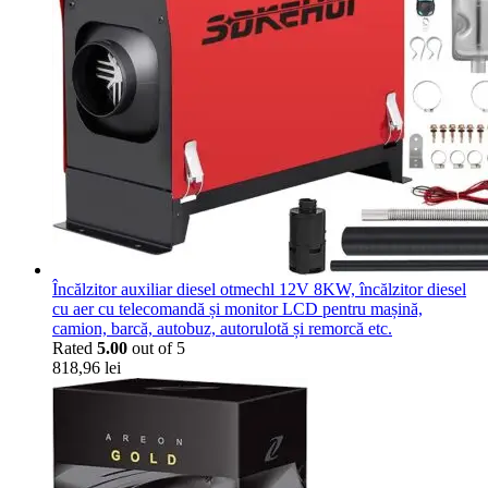
Încălzitor auxiliar diesel otmechl 12V 8KW, încălzitor diesel
cu aer cu telecomandă și monitor LCD pentru mașină,
camion, barcă, autobuz, autorulotă și remorcă etc.
Rated
5.00
out of 5
818,96
lei