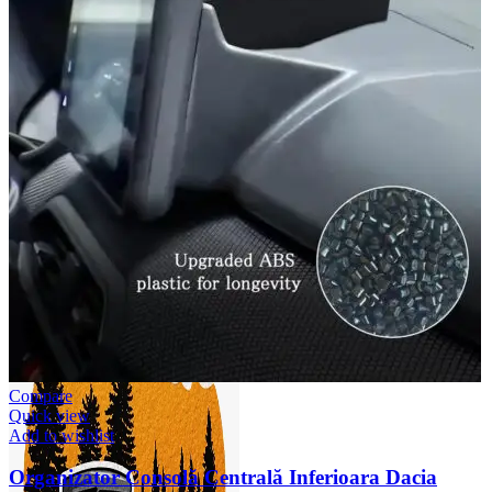
Accesorii Dacia Duster 3
Accesorii Duster 2
Accesorii Dacia Jogger
Parfum masina
Copertine auto
Incalzitor diesel
Antifurt masina
Blog
Despre Noi
Compare
Quick view
Add to wishlist
Organizator Consolă Centrală Inferioara Dacia