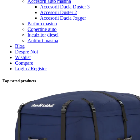
Accesorii auto masina
Accesorii Dacia Duster 3
Accesorii Duster 2
Accesorii Dacia Jogger
Parfum masina
Copertine auto
Incalzitor diesel
Antifurt masina
Blog
Despre Noi
Wishlist
Compare
Login / Register
Top rated products