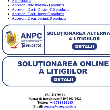
All
products
Accesorii auto masina
59 products
Accesorii Dacia Duster 3
16 products
Accesorii Dacia Jogger
7 products
Accesorii Dacia Spring
18 products
CUI 47170931
Numar de inregistrare F40/5861/2022
Telefon :
+40 738 324 285
Email:
contact@autogrande.ro