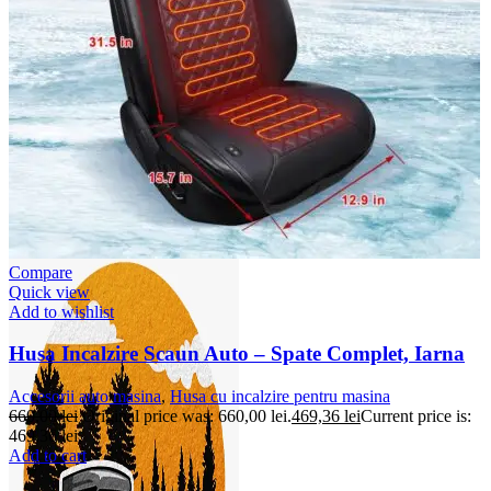
Accesorii Dacia Duster 3
Accesorii Duster 2
Accesorii Dacia Jogger
Parfum masina
Copertine auto
Incalzitor diesel
Antifurt masina
Blog
Despre Noi
Compare
Quick view
Add to wishlist
Husa Incalzire Scaun Auto – Spate Complet, Iarna
Accesorii auto masina
,
Husa cu incalzire pentru masina
660,00
lei
Original price was: 660,00 lei.
469,36
lei
Current price is:
469,36 lei.
Add to cart