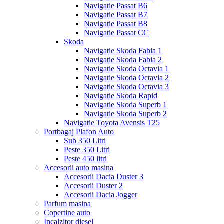
Navigație Passat B6
Navigație Passat B7
Navigație Passat B8
Navigație Passat CC
Skoda
Navigație Skoda Fabia 1
Navigație Skoda Fabia 2
Navigație Skoda Octavia 1
Navigație Skoda Octavia 2
Navigație Skoda Octavia 3
Navigație Skoda Rapid
Navigație Skoda Superb 1
Navigație Skoda Superb 2
Navigație Toyota Avensis T25
Portbagaj Plafon Auto
Sub 350 Litri
Peste 350 Litri
Peste 450 litri
Accesorii auto masina
Accesorii Dacia Duster 3
Accesorii Duster 2
Accesorii Dacia Jogger
Parfum masina
Copertine auto
Incalzitor diesel