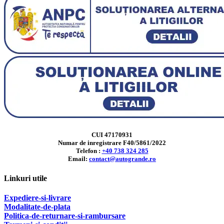
CUI 47170931
Numar de inregistrare F40/5861/2022
Telefon :
+40 738 324 285
Email:
contact@autogrande.ro
Linkuri utile
Expediere-si-livrare
Modalitate-de-plata
Politica-de-returnare-si-rambursare