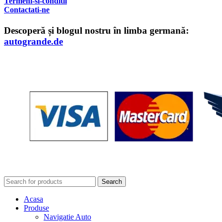
T
ermeni-si-conditii
Contactati-ne
Descoperă și blogul nostru în limba germană:
autogrande.de
Search
Acasa
Produse
Navigatie Auto