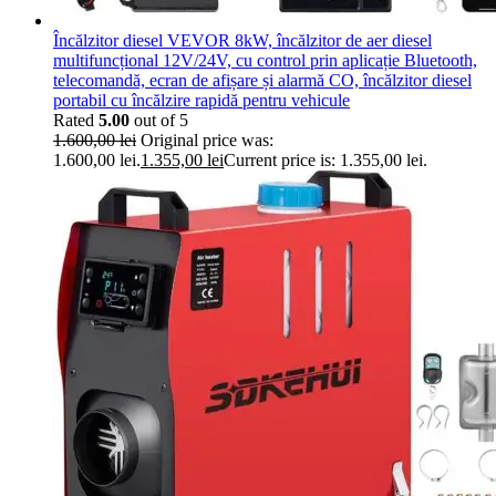
Încălzitor diesel VEVOR 8kW, încălzitor de aer diesel
multifuncțional 12V/24V, cu control prin aplicație Bluetooth,
telecomandă, ecran de afișare și alarmă CO, încălzitor diesel
portabil cu încălzire rapidă pentru vehicule
Rated
5.00
out of 5
1.600,00
lei
Original price was:
1.600,00 lei.
1.355,00
lei
Current price is: 1.355,00 lei.