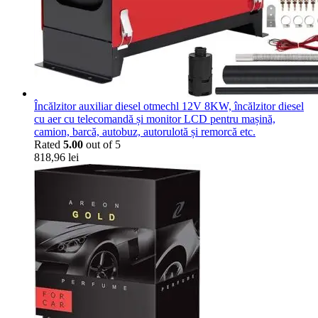
Încălzitor auxiliar diesel otmechl 12V 8KW, încălzitor diesel
cu aer cu telecomandă și monitor LCD pentru mașină,
camion, barcă, autobuz, autorulotă și remorcă etc.
Rated
5.00
out of 5
818,96
lei