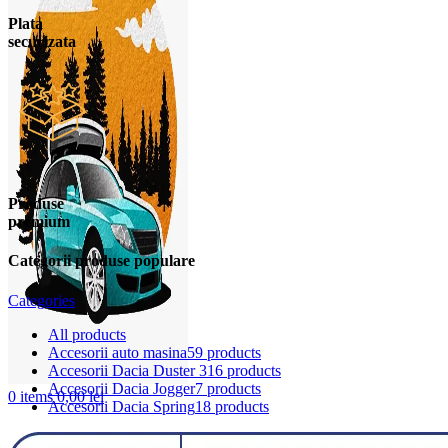
Plata
securizata
Produse
premium
Categorii produse populare
Categories
All
products
Accesorii auto masina
59 products
Accesorii Dacia Duster 3
16 products
Accesorii Dacia Jogger
7 products
0
items
0,00
lei
Accesorii Dacia Spring
18 products