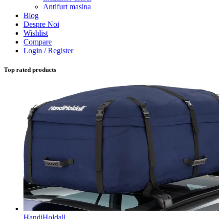
Antifurt masina
Blog
Despre Noi
Wishlist
Compare
Login / Register
Top rated products
HandiHoldall