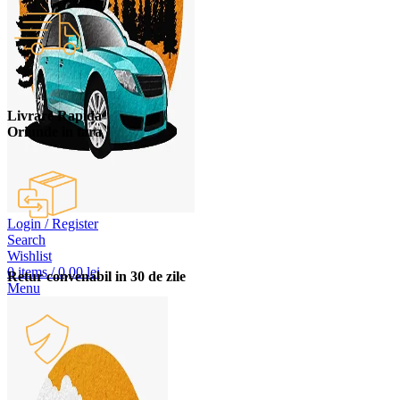
Livrare Rapida
Oriunde in tara
Login / Register
Search
Wishlist
0
items
/
0,00
lei
Retur convenabil in 30 de zile
Menu