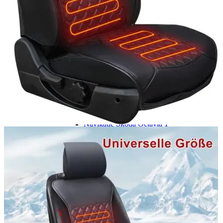
Navigație Mercedes W204
Navigație Mercedes W211
Navigație Mercedes Sprinter
Passat
Navigație Passat B5
Navigație Passat B5 5
Navigație Passat B6
Navigație Passat B7
Navigație Passat B8
Navigație Passat CC
Skoda
Navigație Skoda Fabia 1
Navigație Skoda Fabia 2
Navigație Skoda Octavia 1
Navigație Skoda Octavia 2
Navigație Skoda Octavia 3
Navigație Skoda Rapid
Navigație Skoda Superb 1
Navigație Skoda Superb 2
Navigație Toyota Avensis T25
Portbagaj Plafon Auto
Sub 350 Litri
Peste 350 Litri
Peste 450 litri
Accesorii auto masina