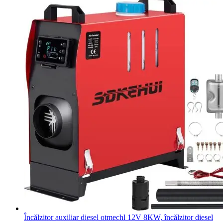
Încălzitor auxiliar diesel otmechl 12V 8KW, încălzitor diesel