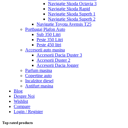
Navigație Skoda Octavia 3
Navigație Skoda Rapid
Navigație Skoda Superb 1
Navigație Skoda Superb 2
Navigație Toyota Avensis T25
Portbagaj Plafon Auto
Sub 350 Litri
Peste 350 Litri
Peste 450 litri
Accesorii auto masina
Accesorii Dacia Duster 3
Accesorii Duster 2
Accesorii Dacia Jogger
Parfum masina
Copertine auto
Incalzitor diesel
Antifurt masina
Blog
Despre Noi
Wishlist
Compare
Login / Register
Top rated products