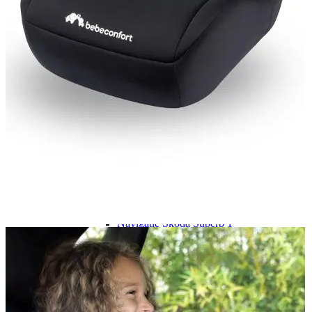
Navigație Mercedes W204
Navigație Mercedes W211
Navigație Mercedes Sprinter
Passat
Navigație Passat B5
Navigație Passat B5 5
Navigație Passat B6
Navigație Passat B7
Navigație Passat B8
Navigație Passat CC
Skoda
Navigație Skoda Fabia 1
Navigație Skoda Fabia 2
Navigație Skoda Octavia 1
Navigație Skoda Octavia 2
Navigație Skoda Octavia 3
Navigație Skoda Rapid
Navigație Skoda Superb 1
Navigație Skoda Superb 2
Navigație Toyota Avensis T25
Portbagaj Plafon Auto
Sub 350 Litri
Peste 350 Litri
Peste 450 litri
Accesorii auto masina