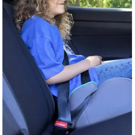
Accesorii Dacia Duster 3
Accesorii Duster 2
Accesorii Dacia Jogger
Parfum masina
Copertine auto
Incalzitor diesel
Antifurt masina
Blog
Despre Noi