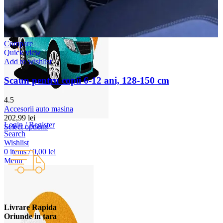
Compare
Quick view
Add to wishlist
Scaun pentru copii 6-12 ani, 128-150 cm
4.5
Accesorii auto masina
202,99
lei
Login / Register
Select options
Search
Wishlist
0
items
/
0,00
lei
Menu
Livrare Rapida
Oriunde in tara