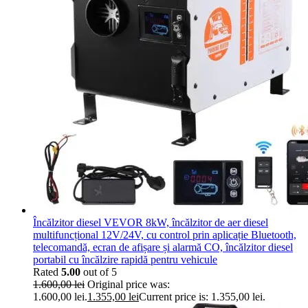
Încălzitor diesel VEVOR 8kW, încălzitor de aer diesel
multifuncțional 12V/24V, cu control prin aplicație Bluetooth,
telecomandă, ecran de afișare și alarmă CO, încălzitor diesel
portabil cu încălzire rapidă pentru vehicule
Rated
5.00
out of 5
1.600,00
lei
Original price was:
1.600,00 lei.
1.355,00
lei
Current price is: 1.355,00 lei.