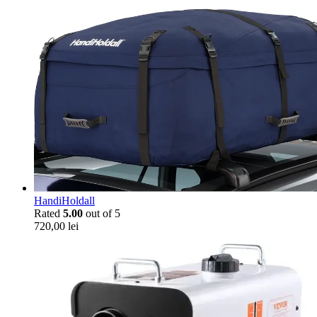
HandiHoldall
Rated
5.00
out of 5
720,00
lei