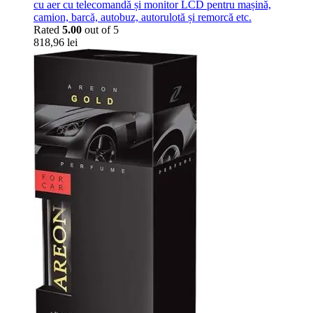
cu aer cu telecomandă și monitor LCD pentru mașină,
camion, barcă, autobuz, autorulotă și remorcă etc.
Rated
5.00
out of 5
818,96
lei