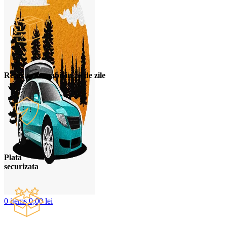
Retur convenabil in 30 de zile
Plata
securizata
0
items
0,00
lei