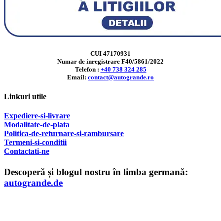
CUI 47170931
Numar de inregistrare F40/5861/2022
Telefon :
+40 738 324 285
Email:
contact@autogrande.ro
Linkuri utile
Expediere-si-livrare
Modalitate-de-plata
Politica-de-returnare-si-rambursare
T
ermeni-si-conditii
Contactati-ne
Descoperă și blogul nostru în limba germană:
autogrande.de