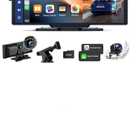
Navigație Mercedes W203
Navigație Mercedes W204
Navigație Mercedes W211
Navigație Mercedes Sprinter
Passat
Navigație Passat B5
Navigație Passat B5 5
Navigație Passat B6
Navigație Passat B7
Navigație Passat B8
Navigație Passat CC
Skoda
Navigație Skoda Fabia 1
Navigație Skoda Fabia 2
Navigație Skoda Octavia 1
Navigație Skoda Octavia 2
Navigație Skoda Octavia 3
Navigație Skoda Rapid
Navigație Skoda Superb 1
Navigație Skoda Superb 2
Navigație Toyota Avensis T25
Portbagaj Plafon Auto
Sub 350 Litri
Peste 350 Litri
Peste 450 litri