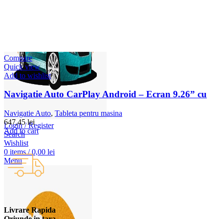
Compare
Quick view
Add to wishlist
Navigatie Auto CarPlay Android – Ecran 9.26” cu
Navigatie Auto
,
Tableta pentru masina
647,45
lei
Login / Register
Add to cart
Search
Wishlist
0
items
/
0,00
lei
Menu
Livrare Rapida
Oriunde in tara