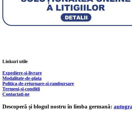
Linkuri utile
Expediere-si-livrare
Modalitate-de-plata
Politica-de-returnare-si-rambursare
T
ermeni-si-conditii
Contactati-ne
Descoperă și blogul nostru în limba germană:
autogr