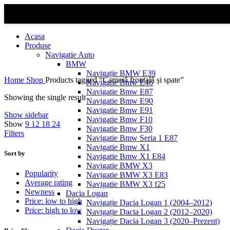
Acasa
Produse
Navigatie Auto
BMW
Navigație BMW E39
Home
Shop
Products tagged “Cameră frontală și spate”
Navigatie Bmw E46
Navigatie Bmw E87
Showing the single result
Navigatie Bmw E90
Navigatie Bmw E91
Show sidebar
Navigatie Bmw F10
Show
9
12
18
24
Navigatie Bmw F30
Filters
Navigatie Bmw Seria 1 E87
Navigatie Bmw X1
Sort by
Navigatie Bmw X1 E84
Navigatie BMW X3
Popularity
Navigatie BMW X3 E83
Average rating
Navigatie BMW X3 f25
Newness
Dacia Logan
Price: low to high
Navigație Dacia Logan 1 (2004–2012)
Price: high to low
Navigație Dacia Logan 2 (2012–2020)
Navigație Dacia Logan 3 (2020–Prezent)