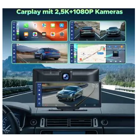
Accesorii auto masina
Accesorii Dacia Duster 3
Accesorii Duster 2
Accesorii Dacia Jogger
Parfum masina
Copertine auto
Incalzitor diesel
Antifurt masina
Blog
Despre Noi