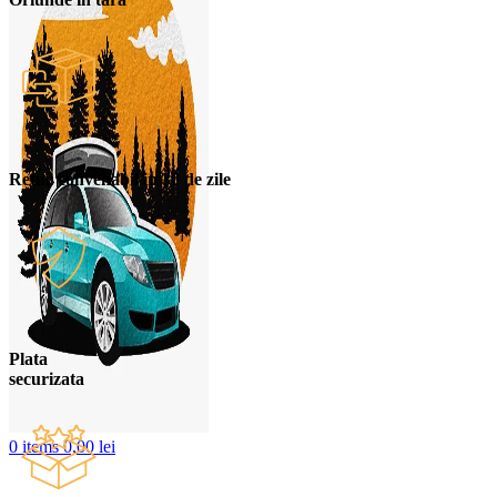
Retur convenabil in 30 de zile
Plata
securizata
0
items
0,00
lei