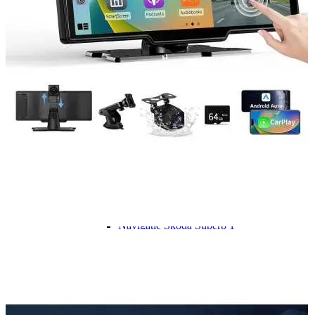
Navigație Mercedes W204
Navigație Mercedes W211
Navigație Mercedes Sprinter
Passat
Navigație Passat B5
Navigație Passat B5 5
Navigație Passat B6
Navigație Passat B7
Navigație Passat B8
Navigație Passat CC
Skoda
Navigație Skoda Fabia 1
Navigație Skoda Fabia 2
Navigație Skoda Octavia 1
Navigație Skoda Octavia 2
Navigație Skoda Octavia 3
Navigație Skoda Rapid
Navigație Skoda Superb 1
Navigație Skoda Superb 2
Navigație Toyota Avensis T25
Portbagaj Plafon Auto
Sub 350 Litri
Peste 350 Litri
Peste 450 litri
Accesorii auto masina