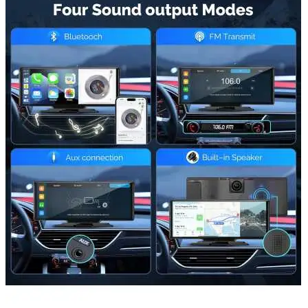
Accesorii Dacia Duster 3
Accesorii Duster 2
Accesorii Dacia Jogger
Parfum masina
Copertine auto
Incalzitor diesel
Antifurt masina
Blog
Despre Noi