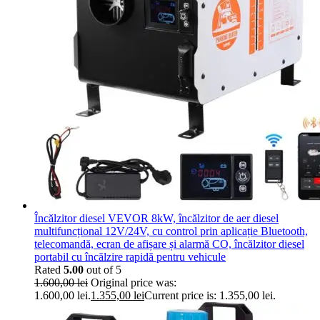
Încălzitor diesel VEVOR 8kW, încălzitor de aer diesel
multifuncțional 12V/24V, cu control prin aplicație Bluetooth,
telecomandă, ecran de afișare și alarmă CO, încălzitor diesel
portabil cu încălzire rapidă pentru vehicule
Rated
5.00
out of 5
1.600,00
lei
Original price was:
1.600,00 lei.
1.355,00
lei
Current price is: 1.355,00 lei.