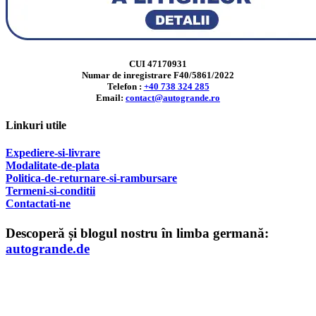
CUI 47170931
Numar de inregistrare F40/5861/2022
Telefon :
+40 738 324 285
Email:
contact@autogrande.ro
Linkuri utile
Expediere-si-livrare
Modalitate-de-plata
Politica-de-returnare-si-rambursare
T
ermeni-si-conditii
Contactati-ne
Descoperă și blogul nostru în limba germană:
autogrande.de