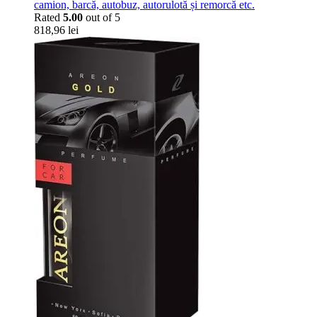
camion, barcă, autobuz, autorulotă și remorcă etc.
Rated
5.00
out of 5
818,96
lei