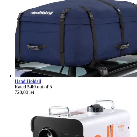
HandiHoldall
Rated
5.00
out of 5
720,00
lei