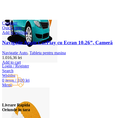
Compare
Quick view
Add to wishlist
Navigatie Apple CarPlay cu Ecran 10.26”, Cameră
Navigatie Auto
,
Tableta pentru masina
1.016,36
lei
Add to cart
Login / Register
Search
Wishlist
0
items
/
0,00
lei
Menu
Livrare Rapida
Oriunde in tara