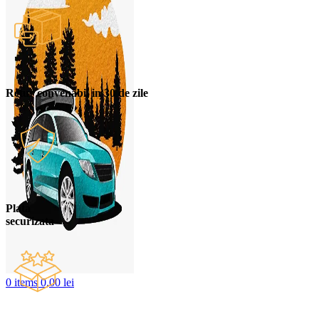
Retur convenabil in 30 de zile
Plata
securizata
0
items
0,00
lei