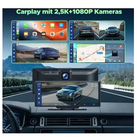
Accesorii auto masina
Accesorii Dacia Duster 3
Accesorii Duster 2
Accesorii Dacia Jogger
Parfum masina
Copertine auto
Incalzitor diesel
Antifurt masina
Blog
Despre Noi