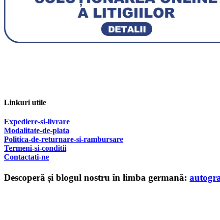
Linkuri utile
Expediere-si-livrare
Modalitate-de-plata
Politica-de-returnare-si-rambursare
T
ermeni-si-conditii
Contactati-ne
Descoperă și blogul nostru în limba germană:
autogr