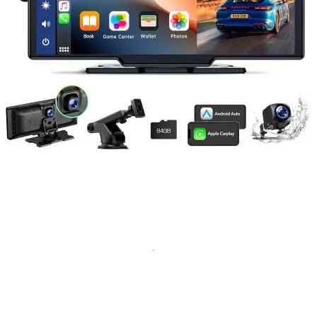
Navigație Mercedes W203
Navigație Mercedes W204
Navigație Mercedes W211
Navigație Mercedes Sprinter
Passat
Navigație Passat B5
Navigație Passat B5 5
Navigație Passat B6
Navigație Passat B7
Navigație Passat B8
Navigație Passat CC
Skoda
Navigație Skoda Fabia 1
Navigație Skoda Fabia 2
Navigație Skoda Octavia 1
Navigație Skoda Octavia 2
Navigație Skoda Octavia 3
Navigație Skoda Rapid
Navigație Skoda Superb 1
Navigație Skoda Superb 2
Navigație Toyota Avensis T25
Portbagaj Plafon Auto
Sub 350 Litri
Peste 350 Litri
Peste 450 litri