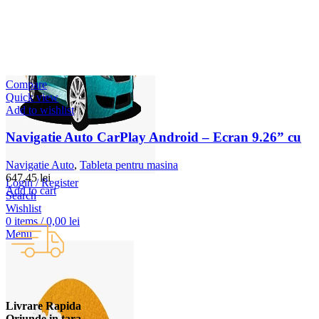
Compare
Quick view
Add to wishlist
Navigatie Auto CarPlay Android – Ecran 9.26” cu
Navigatie Auto
,
Tableta pentru masina
647,45
lei
Login / Register
Add to cart
Search
Wishlist
0
items
/
0,00
lei
Menu
Livrare Rapida
Oriunde in tara