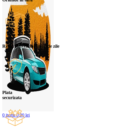
Retur convenabil in 30 de zile
Plata
securizata
0
items
0,00
lei