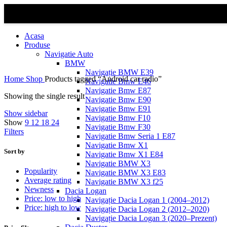
Acasa
Produse
Navigatie Auto
BMW
Navigație BMW E39
Home
Shop
Products tagged “Android car radio”
Navigatie Bmw E46
Navigatie Bmw E87
Showing the single result
Navigatie Bmw E90
Navigatie Bmw E91
Show sidebar
Navigatie Bmw F10
Show
9
12
18
24
Navigatie Bmw F30
Filters
Navigatie Bmw Seria 1 E87
Navigatie Bmw X1
Sort by
Navigatie Bmw X1 E84
Navigatie BMW X3
Popularity
Navigatie BMW X3 E83
Average rating
Navigatie BMW X3 f25
Newness
Dacia Logan
Price: low to high
Navigație Dacia Logan 1 (2004–2012)
Price: high to low
Navigație Dacia Logan 2 (2012–2020)
Navigație Dacia Logan 3 (2020–Prezent)